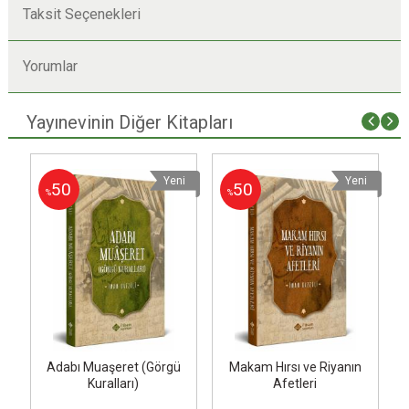
Taksit Seçenekleri
Yorumlar
Yayınevinin Diğer Kitapları
i
Yeni
Yeni
50
50
%
%
Adabı Muaşeret (Görgü
Makam Hırsı ve Riyanın
Kuralları)
Afetleri