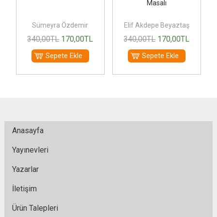
Masalı
Sümeyra Özdemir
Elif Akdepe Beyaztaş
340
,00
TL
170
,00
TL
340
,00
TL
170
,00
TL
Sepete Ekle
Sepete Ekle
Anasayfa
Yayınevleri
Yazarlar
İletişim
Ürün Talepleri