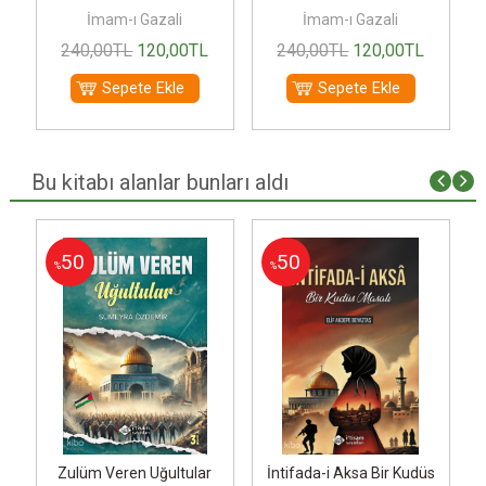
İmam-ı Gazali
İmam-ı Gazali
240
,00
TL
120
,00
TL
240
,00
TL
120
,00
TL
Sepete Ekle
Sepete Ekle
Bu kitabı alanlar bunları aldı
50
50
%
%
Zulüm Veren Uğultular
İntifada-i Aksa Bir Kudüs