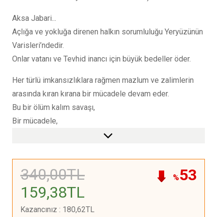
Aksa Jabari...
Açlığa ve yokluğa direnen halkın sorumluluğu Yeryüzünün
Varisleri’ndedir.
Onlar vatanı ve Tevhid inancı için büyük bedeller öder.
Her türlü imkansızlıklara rağmen mazlum ve zalimlerin
arasında kıran kırana bir mücadele devam eder.
Bu bir ölüm kalım savaşı,
Bir mücadele,
Bir direniş...
“Azınlık da olsa gücü elinde tutanlarla savaşırsan
kaybedersin.
340
,00
TL
53
Öyle de olacak kaybedeceksin!
%
159
,38
TL
Kazancınız
:
180
,62
TL