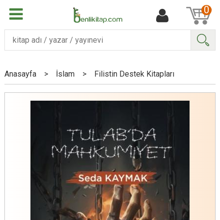
0
Ara
Anasayfa
>
İslam
>
Filistin Destek Kitapları