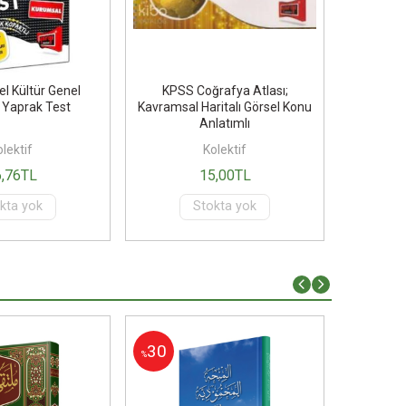
l Kültür Genel
KPSS Coğrafya Atlası;
KPSS Lis
 Yaprak Test
Kavramsal Haritalı Görsel Konu
Genel Y
Anlatımlı
lektif
Kolektif
6
,76
TL
15
,00
TL
kta yok
Stokta yok
30
30
%
%