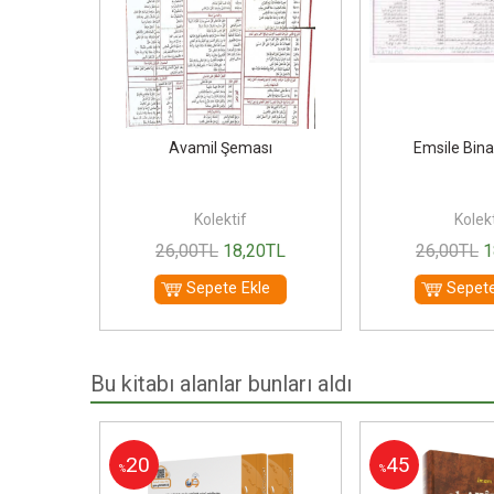
Avamil Şeması
Emsile Bin
الشيخ محمد بن قاسم (Ciltli)
azzi
Kolektif
Kolekt
00
TL
26
,00
TL
18
,20
TL
26
,00
TL
1
le
Sepete Ekle
Sepete
Bu kitabı alanlar bunları aldı
20
45
%
%