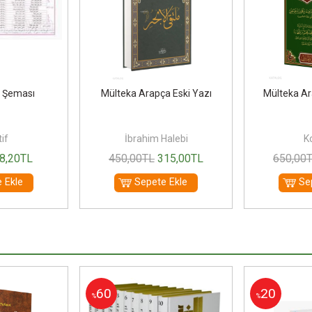
a Şeması
Mülteka Arapça Eski Yazı
Mülteka Ar
if
İbrahim Halebi
Ko
8
,20
TL
450
,00
TL
315
,00
TL
650
,00
 Ekle
Sepete Ekle
Se
60
20
%
%