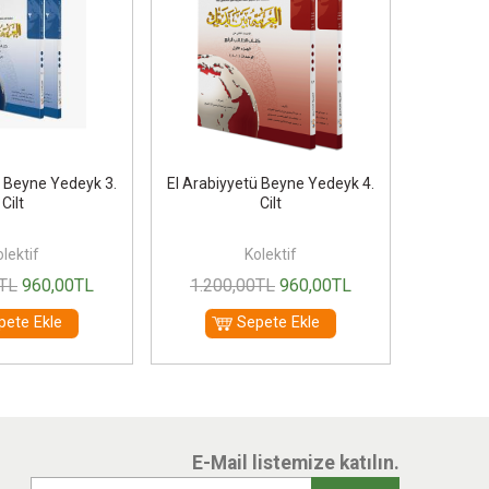
ü Beyne Yedeyk 3.
El Arabiyyetü Beyne Yedeyk 4.
Çocukla
Cilt
Cilt
lektif
Kolektif
Usa
TL
960
,00
TL
1.200
,00
TL
960
,00
TL
140
pete Ekle
Sepete Ekle
E-Mail listemize katılın.