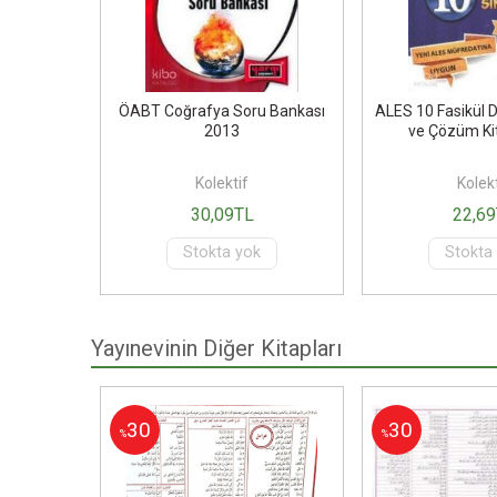
 2003-2012
ÖABT Coğrafya Soru Bankası
ALES 10 Fasikül 
arı 2012
2013
ve Çözüm Ki
Kolektif
Kolekt
30
,09
TL
22
,69
Stokta yok
Stokta
Yayınevinin Diğer Kitapları
30
30
%
%