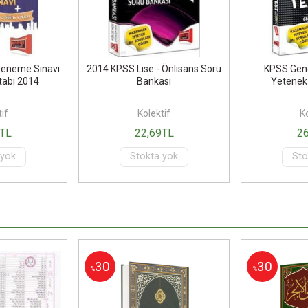
Deneme Sınavı
2014 KPSS Lise - Önlisans Soru
KPSS Gene
tabı 2014
Bankası
Yetenek
if
Kolektif
Ko
TL
22
,69
TL
2
 yok
Stokta yok
Sto
30
30
%
%