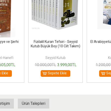
yye ve Şerhi
Fizilalil Kuran Tefsiri - Seyyid
El Arabiyyet
Kutub Büyük Boy (10 Cilt Takım)
el-Hanefi
Seyyid Kutub
Ko
605
,00
TL
10.000
,00
TL
3.999
,00
TL
1.200
,00
 Ekle
Sepete Ekle
Se
letişim
Ürün Talepleri