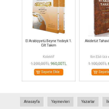
(Ciltli)
El Arabiyyetü Beyne Yedeyk 1.
Akidetüt Tahavi
Cilt Takım
Ünlü
Kolektif
İbn Ebil-İzz 
00
TL
1.200
,00
TL
960
,00
TL
1.100
,00
TL
le
Sepete Ekle
Sepete
Anasayfa
Yayınevleri
Yazarlar
İ