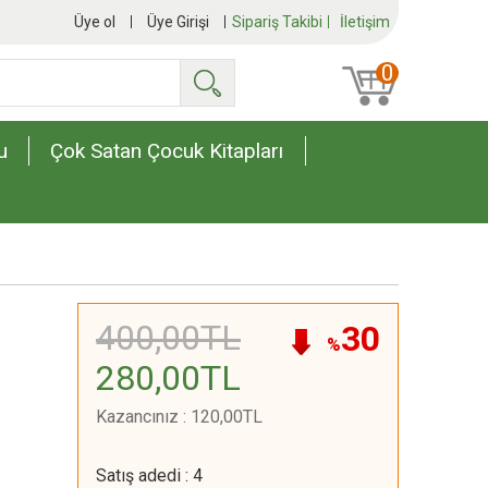
Üye ol
Üye Girişi
Sipariş Takibi
İletişim
0
Ara
u
Çok Satan Çocuk Kitapları
400
,00
TL
30
%
280
,00
TL
Kazancınız
:
120
,00
TL
Satış adedi
:
4