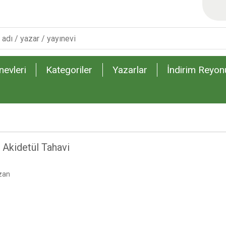
nevleri
Kategoriler
Yazarlar
İndirim Reyon
 Akidetül Tahavi
zan