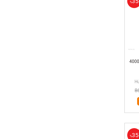
35
%
4000
Hü
8
35
%