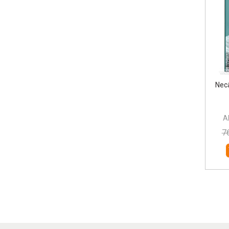
Necâ
A
7