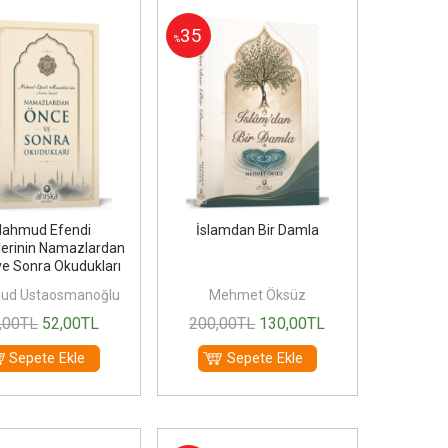
35
%
ahmud Efendi
İslamdan Bir Damla
lerinin Namazlardan
e Sonra Okudukları
ud Ustaosmanoğlu
Mehmet Öksüz
,00
TL
52
,00
TL
200
,00
TL
130
,00
TL
Sepete Ekle
Sepete Ekle