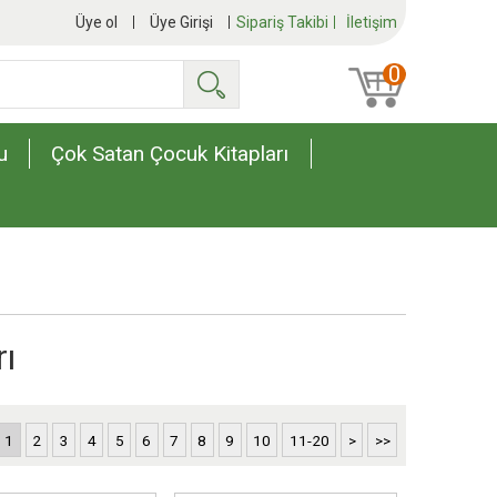
Üye ol
Üye Girişi
Sipariş Takibi
İletişim
0
Ara
u
Çok Satan Çocuk Kitapları
rı
1
2
3
4
5
6
7
8
9
10
11-20
>
>>