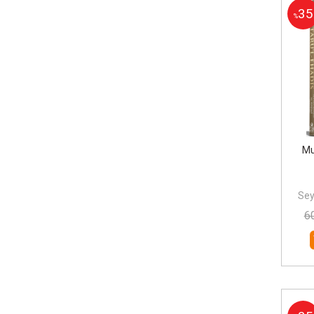
35
%
Mu
Sey
6