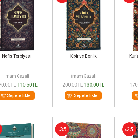
Nefis Terbiyesi
Kibir ve Benlik
Kur'
İmam Gazali
İmam Gazali
70
,00
TL
110
,50
TL
200
,00
TL
130
,00
TL
170
Sepete Ekle
Sepete Ekle
35
35
%
%