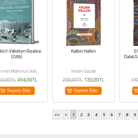
tü'l-Vâlideyn Risalesi
Kalbin Halleri
E
(Ciltli)
Dalal;S
hmet Mahmut Ünlü
İmam Gazali
60
,00
TL
494
,00
TL
200
,00
TL
130
,00
TL
15
Sepete Ekle
Sepete Ekle
<<
<
1
2
3
4
5
6
7
8
9