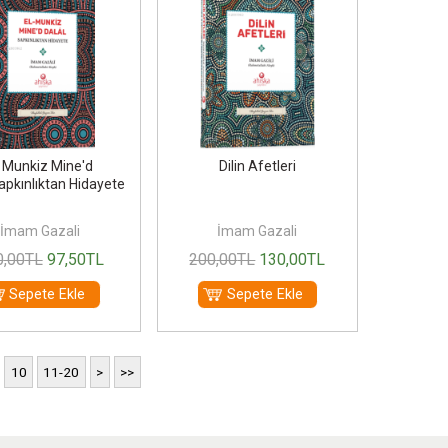
l Munkiz Mine'd
Dilin Afetleri
apkınlıktan Hidayete
İmam Gazali
İmam Gazali
0
,00
TL
97
,50
TL
200
,00
TL
130
,00
TL
Sepete Ekle
Sepete Ekle
10
11-20
>
>>