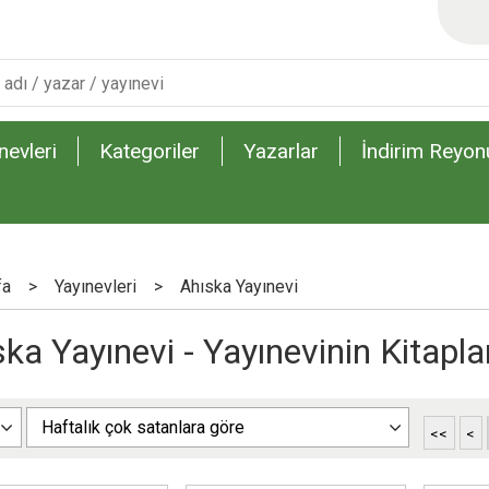
nevleri
Kategoriler
Yazarlar
İndirim Reyon
fa
>
Yayınevleri
>
Ahıska Yayınevi
ka Yayınevi - Yayınevinin Kitapla
<<
<