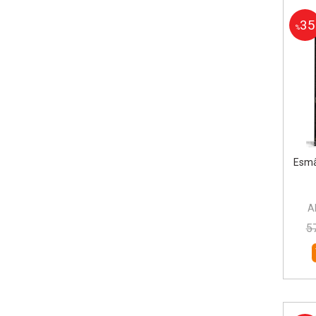
35
%
Esmâ
A
5