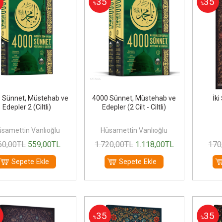
35
35
%
%
 Sünnet, Müstehab ve
4000 Sünnet, Müstehab ve
İki
Edepler 2 (Ciltli)
Edepler (2 Cilt - Ciltli)
samettin Vanlıoğlu
Hüsamettin Vanlıoğlu
60
,00
TL
559
,00
TL
1.720
,00
TL
1.118
,00
TL
170
Sepete Ekle
Sepete Ekle
35
35
%
%