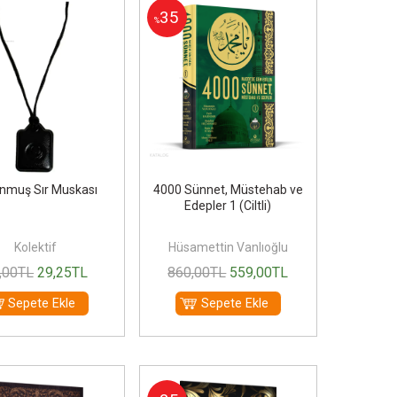
35
%
nmuş Sır Muskası
4000 Sünnet, Müstehab ve
Edepler 1 (Ciltli)
Kolektif
Hüsamettin Vanlıoğlu
,00
TL
29
,25
TL
860
,00
TL
559
,00
TL
Sepete Ekle
Sepete Ekle