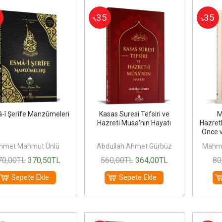
35
35
%
%
-î Şerîfe Manzûmeleri
Kasas Suresi Tefsiri ve
M
Hazreti Musa'nın Hayatı
Hazret
Önce v
hmet Mahmut Ünlü
Abdullah Ahmet Gürbüz
Mahm
70
,00
TL
370
,50
TL
560
,00
TL
364
,00
TL
80
Sepete Ekle
Sepete Ekle