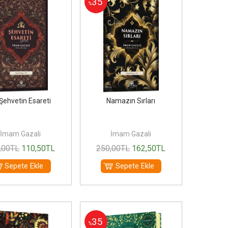
35
%
 Şehvetin Esareti
Namazın Sırları
İmam Gazali
İmam Gazali
,00
TL
110
,50
TL
250
,00
TL
162
,50
TL
Sepete Ekle
Sepete Ekle
35
%