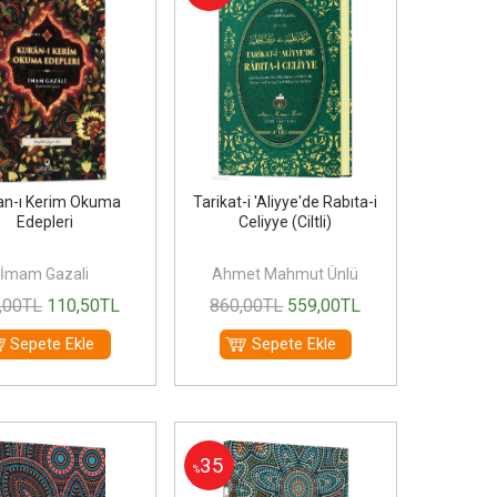
an-ı Kerim Okuma
Tarikat-i 'Aliyye'de Rabıta-i
Edepleri
Celiyye (Ciltli)
İmam Gazali
Ahmet Mahmut Ünlü
,00
TL
110
,50
TL
860
,00
TL
559
,00
TL
Sepete Ekle
Sepete Ekle
35
%