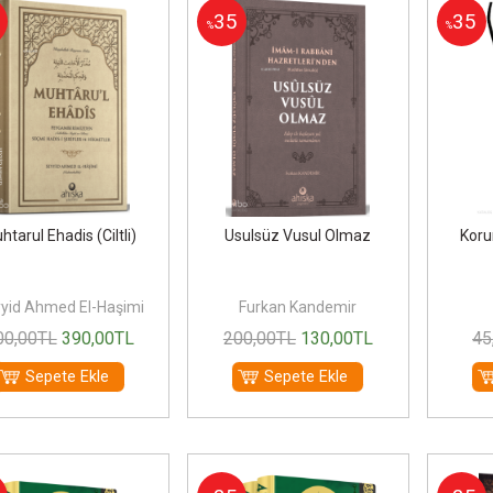
35
35
%
%
htarul Ehadis (Ciltli)
Usulsüz Vusul Olmaz
Koru
yid Ahmed El-Haşimi
Furkan Kandemir
00
,00
TL
390
,00
TL
200
,00
TL
130
,00
TL
45
Sepete Ekle
Sepete Ekle