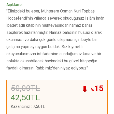
Açıklama
"Elinizdeki bu eser, Muhterem Osman Nuri Topbaş
Hocaefendi'nin yıllarca severek okuduğunuz İslâm İmân
İbadet adlı kitabının muhtevasından namaz bahsi
seçilerek hazırlanmıştır. Namaz bahsinin husûsî olarak
okunması ve daha çok gönle ulaşması için böyle bir
çalışma yapmayı uygun bulduk. Siz kıymetli
okuyucularımızın istifadesine sunduğumuz kısa ve bir
solukta okunabilecek hacimdeki bu güzel kitapçığın
faydalı olmasını Rabbimiz'den niyaz ediyoruz"
50
,00
TL
15
%
42
,50
TL
Kazancınız
:
7
,50
TL