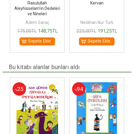
1
Rasulullah
Kervan
Aleyhi̇sselam'ın Dedeleri̇
ve Ni̇neleri̇
Adem Saraç
Neslihan Nur Türk
175
,00
TL
148
,75
TL
225
,00
TL
191
,25
TL
Sepete Ekle
Sepete Ekle
Bu kitabı alanlar bunları aldı
25
94
%
%