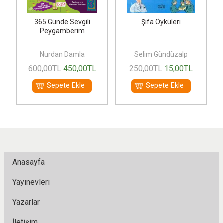
365 Günde Sevgili
Şifa Öyküleri
Peygamberim
Nurdan Damla
Selim Gündüzalp
600
,00
TL
450
,00
TL
250
,00
TL
15
,00
TL
Sepete Ekle
Sepete Ekle
Anasayfa
Yayınevleri
Yazarlar
İletişim