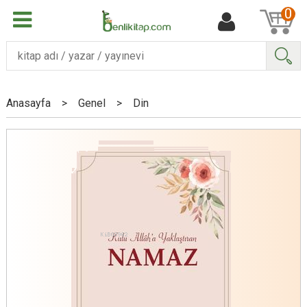
0
Ara
Anasayfa
>
Genel
>
Din