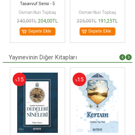
Tasavvuf Serisi - 5
Osman Nuri Topbaş
Osman Nuri Topbaş
240
,00
TL
204
,00
TL
225
,00
TL
191
,25
TL
Sepete Ekle
Sepete Ekle
Yayınevinin Diğer Kitapları
15
15
%
%