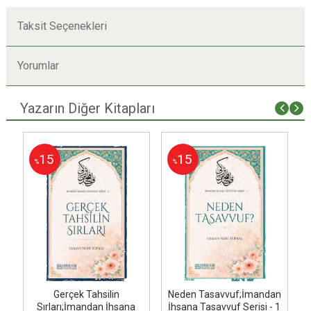
Taksit Seçenekleri
Yorumlar
Yazarın Diğer Kitapları
15
15
%
%
k
Gerçek Tahsilin
Neden Tasavvuf;İmandan
Sırları;İmandan İhsana
İhsana Tasavvuf Serisi - 1
İ