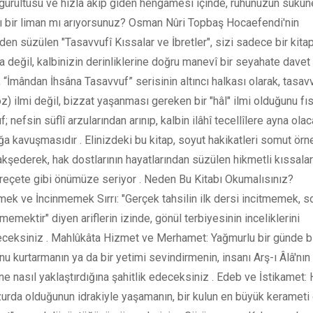
 gürültüsü ve hızla akıp giden hengâmesi içinde, ruhunuzun sükûn
ı bir liman mı arıyorsunuz? Osman Nûri Topbaş Hocaefendi'nin
en süzülen "Tasavvufî Kıssalar ve İbretler", sizi sadece bir kita
değil, kalbinizin derinliklerine doğru manevî bir seyahate davet 
 “İmândan İhsâna Tasavvuf” serisinin altıncı halkası olarak, tasav
öz) ilmi değil, bizzat yaşanması gereken bir "hâl" ilmi olduğunu fısı
; nefsin süflî arzularından arınıp, kalbin ilâhî tecellîlere ayna olac
ğa kavuşmasıdır . Elinizdeki bu kitap, soyut hakikatleri somut örn
kşederek, hak dostlarının hayatlarından süzülen hikmetli kıssaları
reçete gibi önümüze seriyor . Neden Bu Kitabı Okumalısınız?
mek ve İncinmemek Sırrı: "Gerçek tahsilin ilk dersi incitmemek, s
memektir" diyen ariflerin izinde, gönül terbiyesinin inceliklerini
ceksiniz . Mahlûkâta Hizmet ve Merhamet: Yağmurlu bir günde bi
u kurtarmanın ya da bir yetimi sevindirmenin, insanı Arş-ı Âlâ'nın
e nasıl yaklaştırdığına şahitlik edeceksiniz . Edeb ve İstikamet: 
uzurda olduğunun idrakiyle yaşamanın, bir kulun en büyük kerameti