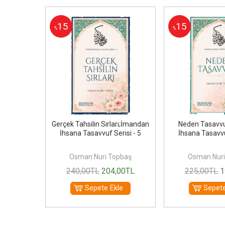
15
15
%
%
ayi;Hak
Gerçek Tahsilin Sırları;İmandan
Neden Tasavv
metler
İhsana Tasavvuf Serisi - 5
İhsana Tasavvu
pbaş
Osman Nuri Topbaş
Osman Nuri
00
TL
240
,00
TL
204
,00
TL
225
,00
TL
1
le
Sepete Ekle
Sepete