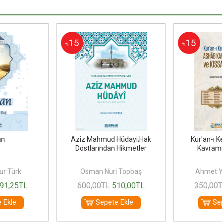
15
15
%
%
an
Aziz Mahmud Hüdayi;Hak
Kur'an-ı 
Dostlarından Hikmetler
Kavramı 
ur Türk
Osman Nuri Topbaş
Ahmet Y
91
,25
TL
600
,00
TL
510
,00
TL
350
,00
 Ekle
Sepete Ekle
Se