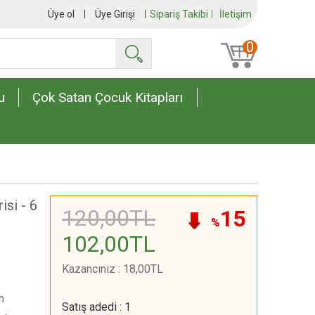
Üye ol
Üye Girişi
Sipariş Takibi
İletişim
0
Ara
u
Çok Satan Çocuk Kitapları
isi - 6
120
,00
TL
15
%
102
,00
TL
Kazancınız
:
18
,00
TL
n
Satış adedi
:
1