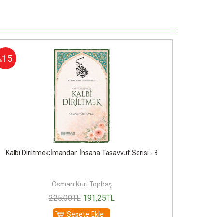
15
15
%
%
Kalbi Diriltmek;İmandan İhsana Tasavvuf Serisi - 3
Nefsin
Osman Nuri Topbaş
225
,00
TL
191
,25
TL
Sepete Ekle