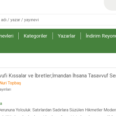
nevleri
Kategoriler
Yazarlar
İndirim Reyon
ufi Kıssalar ve İbretler;İmandan İhsana Tasavvuf Ser
Nuri Topbaş
yınları
ma
Derununa Yolculuk: Satırlardan Sadırlara Süzülen Hikmetler Moder