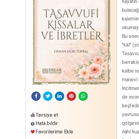
hayatın
bulacağ
kalemind
okumaya 
Bu eser,
"kàl" (s
Tasavvuf
berraklı
kalbe na
manevî 
İncitme
de incin
keşfede
yavrusun
Tavsiye et
gölgesin
Hata bildir
Favorilerime Ekle
ilâhî h