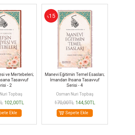
15
15
%
%
si ve Mertebeleri;
Manevi Eğitimin Temel Esasları;
Nebiler 
hsana Tasavvuf
İmandan İhsana Tasavvuf
risi - 2
Serisi - 4
Nuri Topbaş
Osman Nuri Topbaş
Osm
TL
102
,00
TL
170
,00
TL
144
,50
TL
675
pete Ekle
Sepete Ekle