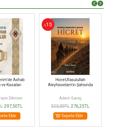
15
15
%
%
Kerim'de Ashab
Hicret;Rasulullah
Sözümüz 
ve Kıssaları
Aleyhisselam’ın Şahsında
asin Dikmen
Adem Saraç
TL
297
,50
TL
325
,00
TL
276
,25
TL
375
pete Ekle
Sepete Ekle