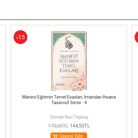
15
%
Manevi Eğitimin Temel Esasları; İmandan İhsana
Tasavvuf Serisi - 4
Osman Nuri Topbaş
170
,00
TL
144
,50
TL
Sepete Ekle