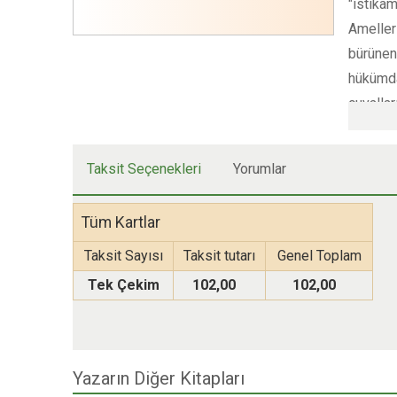
"istika
Amelleri
bürünenl
hükümda
çuvalla
çok *"gö
tutmakta
Taksit Seçenekleri
Yorumlar
nebevî b
bu ibret
Tüm Kartlar
asıl vat
feyizli 
Taksit Sayısı
Taksit tutarı
Genel Toplam
nurun i
Tek Çekim
102,00
102,00
Yazarın Diğer Kitapları