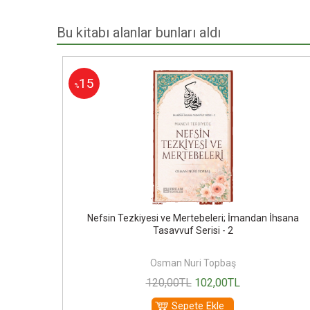
Bu kitabı alanlar bunları aldı
15
%
isi - 3
Nefsin Tezkiyesi ve Mertebeleri; İmandan İhsana
Tasavvuf Serisi - 2
Osman Nuri Topbaş
120
,00
TL
102
,00
TL
Sepete Ekle