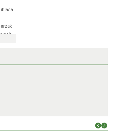
 ihlâsa
 erzak
ar pek
k
cak
alınan
ek sizi
 bu
ten o