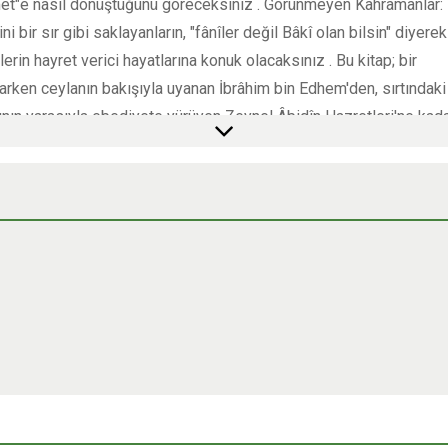
met"e nasıl dönüştüğünü göreceksiniz . Görünmeyen Kahramanlar:
ni bir sır gibi saklayanların, "fânîler değil Bâkî olan bilsin" diyerek
erin hayret verici hayatlarına konuk olacaksınız . Bu kitap; bir
rken ceylanın bakışıyla uyanan İbrâhim bin Edhem'den, sırtındaki
rının yarasıyla ebediyete yürüyen Zeynel Âbidîn Hazretleri'ne kad
nül fatihi"*nin rehberliğinde, günümüz insanının yorgun ruhuna ışı
dır . "Tasavvufî Kıssalar ve İbretler", sizi "kalb-i selîm"e ulaştıra
ir terbiye usulünün kapılarını aralıyor . Kur'ânî bir üslûpla kaleme 
li sayfalar, sadece zihninize değil, doğrudan ruhunuza hitap eder
anınıza, yani Rabbinizin rızasına ve muhabbetine çağırıyor . Gelin,
sofradan siz de nasibinizi alın; zira "Yüzler var melek gibi..." dedir
zini sürmek, ebedî saadet yolculuğunun en güzel adımıdır