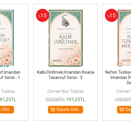
15
15
%
%
uf;İmandan
Kalbi Diriltmek;İmandan İhsana
Nefsin Tezkiye
f Serisi - 1
Tasavvuf Serisi - 3
İmandan İ
Se
 Topbaş
Osman Nuri Topbaş
Osman 
91
,25
TL
225
,00
TL
191
,25
TL
120
,00
 Ekle
Sepete Ekle
Se