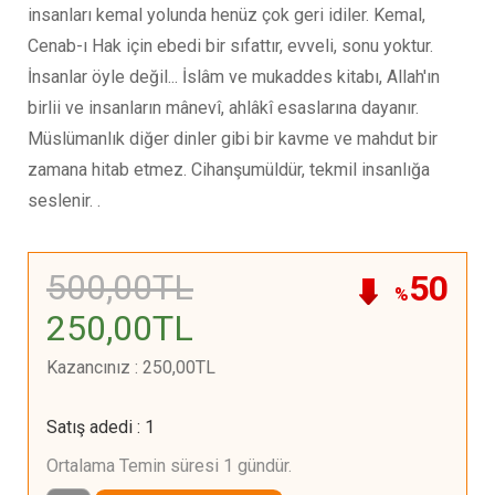
insanları kemal yolunda henüz çok geri idiler. Kemal,
Cenab-ı Hak için ebedi bir sıfattır, evveli, sonu yoktur.
İnsanlar öyle değil... İslâm ve mukaddes kitabı, Allah'ın
birlii ve insanların mânevî, ahlâkî esaslarına dayanır.
Müslümanlık diğer dinler gibi bir kavme ve mahdut bir
zamana hitab etmez. Cihanşumüldür, tekmil insanlığa
seslenir. .
500
,00
TL
50
%
250
,00
TL
Kazancınız
:
250
,00
TL
Satış adedi
:
1
Ortalama Temin süresi 1 gündür.