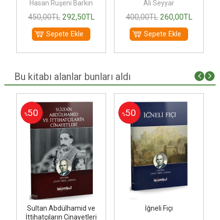
Hasan Ruşeni Barkın
Ali Seyyar
450
,00
TL
292
,50
TL
400
,00
TL
260
,00
TL
Sepete Ekle
Sepete Ekle
Bu kitabı alanlar bunları aldı
50
50
%
%
ı
Sultan Abdülhamid ve
İğneli Fıçı
İttihatçıların Cinayetleri