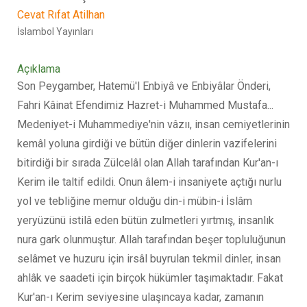
Cevat Rıfat Atilhan
İslambol Yayınları
Açıklama
Son Peygamber, Hatemü'l Enbiyâ ve Enbiyâlar Önderi,
Fahri Kâinat Efendimiz Hazret-i Muhammed Mustafa...
Medeniyet-i Muhammediye'nin vâzıı, insan cemiyetlerinin
kemâl yoluna girdiği ve bütün diğer dinlerin vazifelerini
bitirdiği bir sırada Zülcelâl olan Allah tarafından Kur'an-ı
Kerim ile taltif edildi. Onun âlem-i insaniyete açtığı nurlu
yol ve tebliğine memur olduğu din-i mübin-i İslâm
yeryüzünü istilâ eden bütün zulmetleri yırtmış, insanlık
nura gark olunmuştur. Allah tarafından beşer topluluğunun
selâmet ve huzuru için irsâl buyrulan tekmil dinler, insan
ahlâk ve saadeti için birçok hükümler taşımaktadır. Fakat
Kur'an-ı Kerim seviyesine ulaşıncaya kadar, zamanın