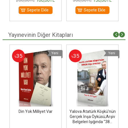
200
,00
TL
100
,00
TL
300
,00
TL
150
,00
TL
Sepete Ekle
Sepete Ekle
Yayınevinin Diğer Kitapları
i
Yeni
Yeni
35
35
%
%
Din Yok Milliyet Var
Yalova Atatürk Köşkü'nün
Gerçek İnşa Öyküsü;Arşiv
Belgeleri Işığında "38...