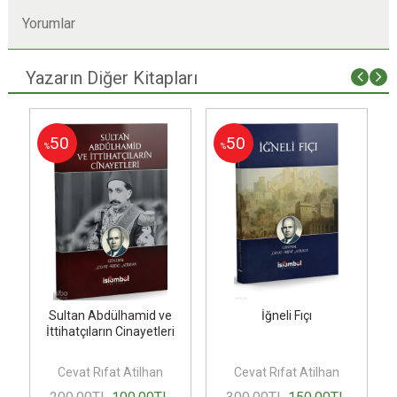
Yorumlar
Yazarın Diğer Kitapları
50
50
%
%
ı
Sultan Abdülhamid ve
İğneli Fıçı
İttihatçıların Cinayetleri
Cevat Rıfat Atilhan
Cevat Rıfat Atilhan