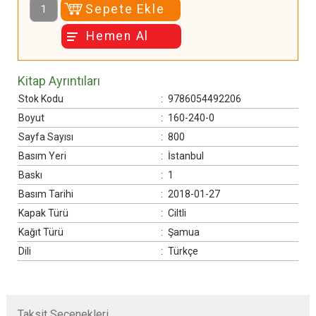
Sepete Ekle
içinde okunan sûreler Evde mahremiyetler Ev içindeki
Hemen Al
israflar Ev içinde bulundurulması haram olan eşyalar• Ev
içindeki musibetler Evde yaşayan diğer canlılar
(hayvanlar) Evde kılınan nafile namazlar Nafile namazla
Kitap Ayrıntıları
ilgili meseleler ve hükümler Evde ramazan sünnetleri
Stok Kodu
:
9786054492206
Evsahibi ve kiracının bilmesi gereken sünnetler Evden
Boyut
:
160-240-0
çıkarkenki sünnetler
Sayfa Sayısı
:
800
Basım Yeri
:
İstanbul
Baskı
:
1
Basım Tarihi
:
2018-01-27
Kapak Türü
:
Ciltli
Kağıt Türü
:
Şamua
Dili
:
Türkçe
Taksit Seçenekleri