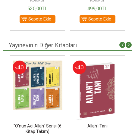
Kolektif
Kolektif
530
,00
TL
499
,00
TL
Sepete Ekle
Sepete Ekle
Yayınevinin Diğer Kitapları
i
40
40
%
%
"O'nun Adı Allah" Serisi (6
Allah'ı Tanı
Kitap Takım)