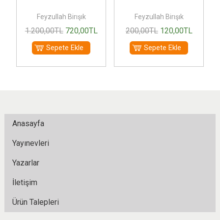
yye
Feyzullah Birışık
Feyzullah Birışık
1.200
,00
TL
720
,00
TL
200
,00
TL
120
,00
TL
Sepete Ekle
Sepete Ekle
Anasayfa
Yayınevleri
Yazarlar
İletişim
Ürün Talepleri