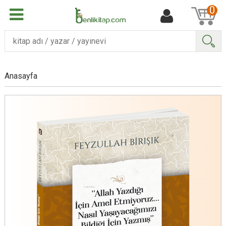
0
Ara
Anasayfa