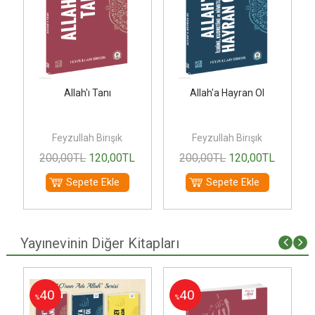
6
Allah'ı Tanı
Allah'a Hayran Ol
Feyzullah Birışık
Feyzullah Birışık
200
,00
TL
120
,00
TL
200
,00
TL
120
,00
TL
Sepete Ekle
Sepete Ekle
Yayınevinin Diğer Kitapları
i
40
40
%
%