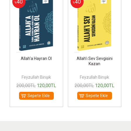
40
40
%
%
Allah'a Hayran Ol
Allah'ı Sev Sevgisini
Kazan
Feyzullah Birışık
Feyzullah Birışık
200
,00
TL
120
,00
TL
200
,00
TL
120
,00
TL
Sepete Ekle
Sepete Ekle