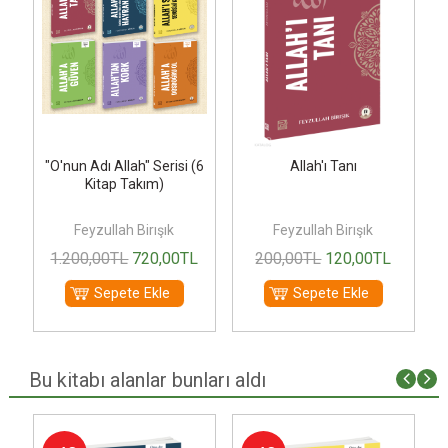
"O'nun Adı Allah" Serisi (6
Allah'ı Tanı
Kitap Takım)
yye
Feyzullah Birışık
Feyzullah Birışık
1.200
,00
TL
720
,00
TL
200
,00
TL
120
,00
TL
Sepete Ekle
Sepete Ekle
Bu kitabı alanlar bunları aldı