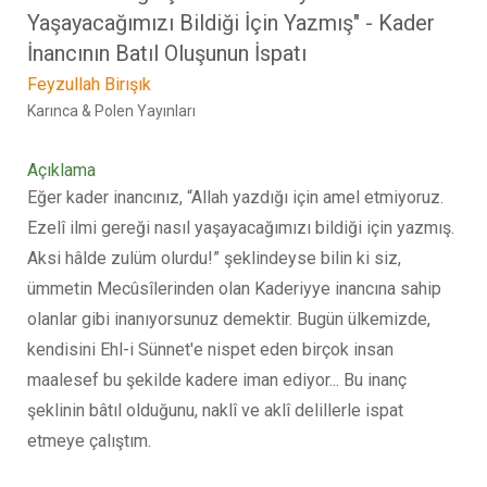
Yaşayacağımızı Bildiği İçin Yazmış" - Kader
İnancının Batıl Oluşunun İspatı
Feyzullah Birışık
Karınca & Polen Yayınları
Açıklama
Eğer kader inancınız, “Allah yazdığı için amel etmiyoruz.
Ezelî ilmi gereği nasıl yaşayacağımızı bildiği için yazmış.
Aksi hâlde zulüm olurdu!” şeklindeyse bilin ki siz,
ümmetin Mecûsîlerinden olan Kaderiyye inancına sahip
olanlar gibi inanıyorsunuz demektir. Bugün ülkemizde,
kendisini Ehl-i Sünnet'e nispet eden birçok insan
maalesef bu şekilde kadere iman ediyor... Bu inanç
şeklinin bâtıl olduğunu, naklî ve aklî delillerle ispat
etmeye çalıştım.