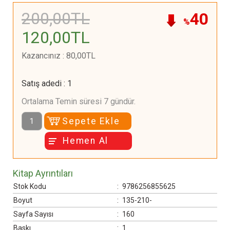
200
,00
TL
40
%
120
,00
TL
Kazancınız
:
80
,00
TL
Satış adedi
:
1
Ortalama Temin süresi 7 gündür.
Sepete Ekle
Hemen Al
Kitap Ayrıntıları
Stok Kodu
:
9786256855625
Boyut
:
135-210-
Sayfa Sayısı
:
160
Baskı
:
1