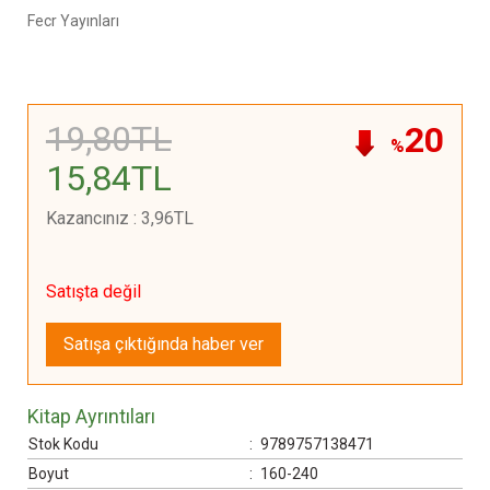
Fecr Yayınları
19
,80
TL
20
%
15
,84
TL
Kazancınız
:
3
,96
TL
Satışta değil
Satışa çıktığında haber ver
Kitap Ayrıntıları
Stok Kodu
:
9789757138471
Boyut
:
160-240