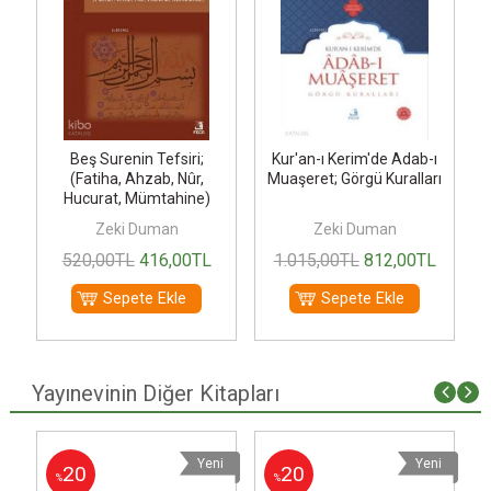
Beş Surenin Tefsiri;
Kur'an-ı Kerim'de Adab-ı
(Fatiha, Ahzab, Nûr,
Muaşeret; Görgü Kuralları
Hucurat, Mümtahine)
Zeki Duman
Zeki Duman
L
520
,00
TL
416
,00
TL
1.015
,00
TL
812
,00
TL
Sepete Ekle
Sepete Ekle
Yayınevinin Diğer Kitapları
i
Yeni
Yeni
20
20
%
%