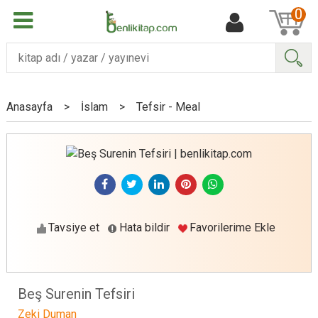
0
Ara
Anasayfa
>
İslam
>
Tefsir - Meal
Tavsiye et
Hata bildir
Favorilerime Ekle
Beş Surenin Tefsiri
Zeki Duman