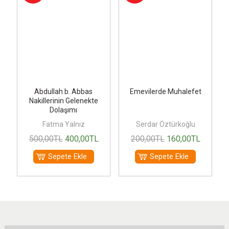
de
Abdullah b. Abbas
Emevilerde Muhalefet
Nakillerinin Gelenekte
Dolaşımı
Fatma Yalnız
Serdar Öztürkoğlu
500
,00
TL
400
,00
TL
200
,00
TL
160
,00
TL
Sepete Ekle
Sepete Ekle