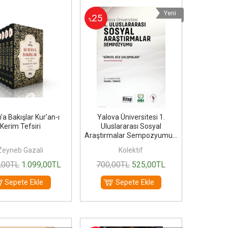
Yeni
25
%
’a Bakışlar Kur’an-ı
Yalova Üniversitesi 1.
Kerim Tefsiri
Uluslararası Sosyal
Araştırmalar Sempozyumu...
Zeyneb Gazali
Kolektif
,00
TL
1.099
,00
TL
700
,00
TL
525
,00
TL
Sepete Ekle
Sepete Ekle