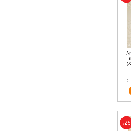
Ar
(
(S
5
25
%