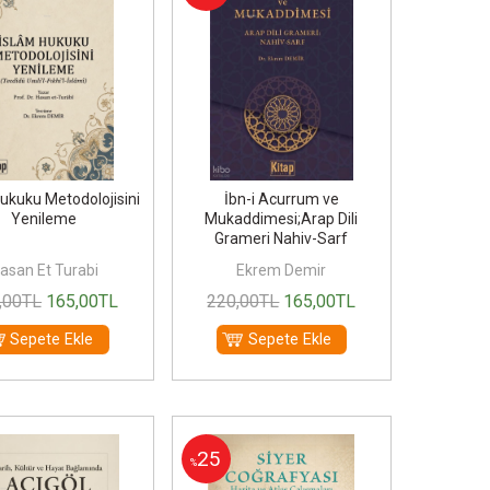
ukuku Metodolojisini
İbn-i Acurrum ve
Yenileme
Mukaddimesi;Arap Dili
Grameri Nahiv-Sarf
asan Et Turabi
Ekrem Demir
,00
TL
165
,00
TL
220
,00
TL
165
,00
TL
Sepete Ekle
Sepete Ekle
25
%