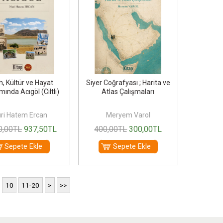
h, Kültür ve Hayat
Siyer Coğrafyası ; Harita ve
ında Acıgöl (Ciltli)
Atlas Çalışmaları
ri Hatem Ercan
Meryem Varol
0
,00
TL
937
,50
TL
400
,00
TL
300
,00
TL
Sepete Ekle
Sepete Ekle
10
11-20
>
>>