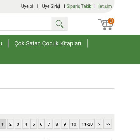
Üye ol
Üye Girişi
Sipariş Takibi
İletişim
0
Ara
u
Çok Satan Çocuk Kitapları
1
2
3
4
5
6
7
8
9
10
11-20
>
>>