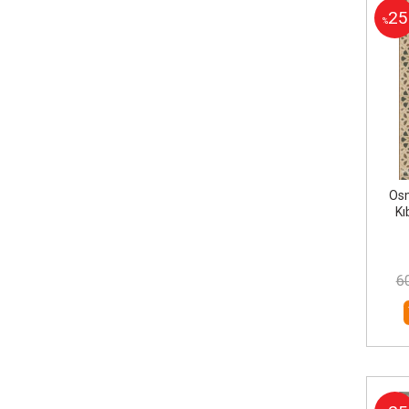
25
%
Os
Kı
6