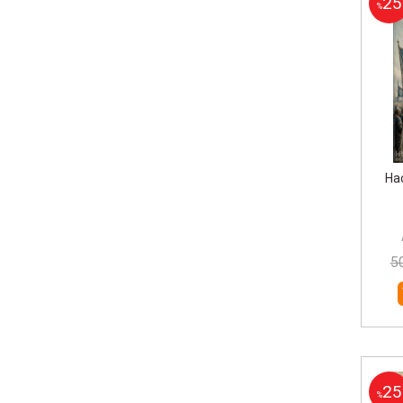
25
%
Haç
5
25
%