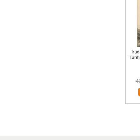
İrad
Tarih
4