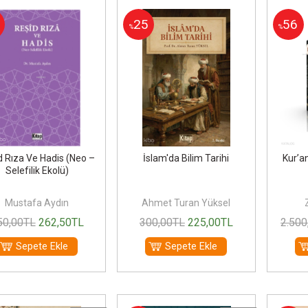
25
56
%
%
d Rıza Ve Hadis (Neo –
İslam'da Bilim Tarihi
Kur’an
Selefilik Ekolü)
Mustafa Aydın
Ahmet Turan Yüksel
50
,00
TL
262
,50
TL
300
,00
TL
225
,00
TL
2.500
Sepete Ekle
Sepete Ekle