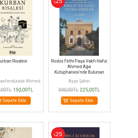
25
%
urban Risalesi
Rodos Fethi Paşa Vakfı Hafız
Ahmed Ağa
Kütüphanesi'nde Bulunan
Kıraat...
araefendizade Ahmed
Ayşe Şahin
Nuri Efendi
,00
TL
150
,00
TL
300
,00
TL
225
,00
TL
Sepete Ekle
Sepete Ekle
25
%