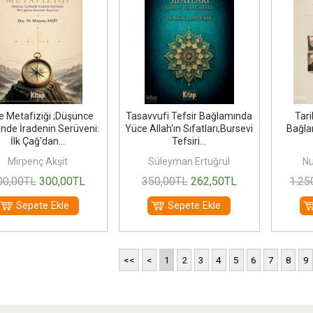
e Metafiziği ;Düşünce
Tasavvufi Tefsir Bağlamında
Tari
inde İradenin Serüveni:
Yüce Allah'ın Sıfatları;Bursevi
Bağlam
İlk Çağ'dan...
Tefsiri...
Mirpenç Akşit
Süleyman Ertuğrul
Nu
00
,00
TL
300
,00
TL
350
,00
TL
262
,50
TL
1.25
Sepete Ekle
Sepete Ekle
<<
<
1
2
3
4
5
6
7
8
9