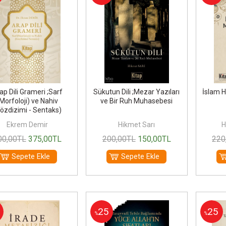
ap Dili Grameri ;Sarf
Sükutun Dili ;Mezar Yazıları
İslam H
Morfoloji) ve Nahiv
ve Bir Ruh Muhasebesi
özdizimi - Sentaks)
Ekrem Demir
Hikmet Sarı
H
00
,00
TL
375
,00
TL
200
,00
TL
150
,00
TL
220
Sepete Ekle
Sepete Ekle
25
25
%
%