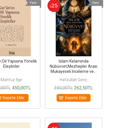
Yeni
Yeni
25
%
n Dil Yapısına Yönelik
İslam Kelamında
Eleştiriler
Nübüvvet;Mezhepler Arası
Mukayeseli İnceleme ve...
Mahfuz İlge
Hafzullah Genç
,00
TL
450
,00
TL
350
,00
TL
262
,50
TL
Sepete Ekle
Sepete Ekle