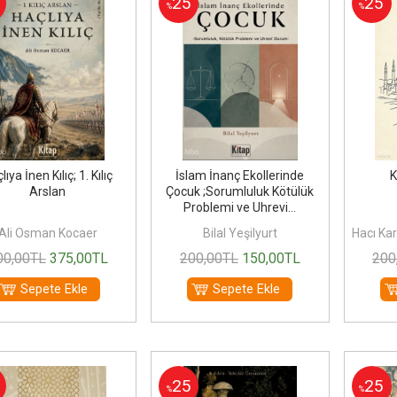
25
25
%
%
lıya İnen Kılıç; 1. Kılıç
İslam İnanç Ekollerinde
K
Arslan
Çocuk ;Sorumluluk Kötülük
Problemi ve Uhrevi...
Ali Osman Kocaer
Bilal Yeşilyurt
Hacı K
00
,00
TL
375
,00
TL
200
,00
TL
150
,00
TL
200
Sepete Ekle
Sepete Ekle
25
25
%
%