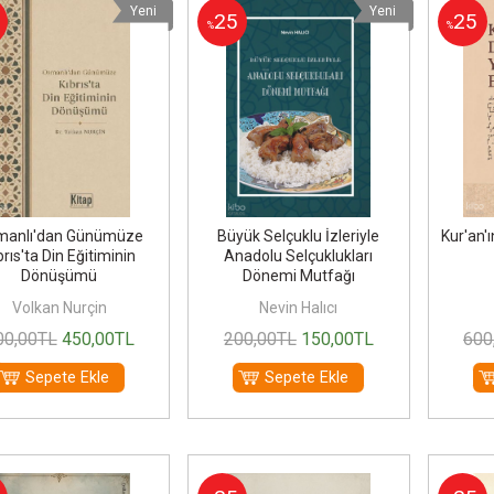
Yeni
Yeni
25
25
%
%
manlı'dan Günümüze
Büyük Selçuklu İzleriyle
Kur'an'ı
brıs'ta Din Eğitiminin
Anadolu Selçuklukları
Dönüşümü
Dönemi Mutfağı
Volkan Nurçin
Nevin Halıcı
00
,00
TL
450
,00
TL
200
,00
TL
150
,00
TL
600
Sepete Ekle
Sepete Ekle