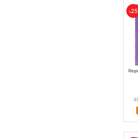
25
%
Reşi
3