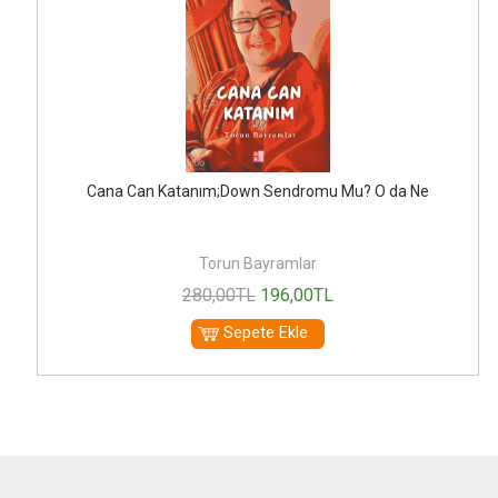
Cana Can Katanım;Down Sendromu Mu? O da Ne
Torun Bayramlar
280
,00
TL
196
,00
TL
Sepete Ekle