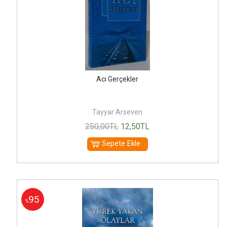
Acı Gerçekler
Tayyar Arseven
250
,00
TL
12
,50
TL
Sepete Ekle
95
%