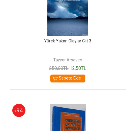
Yürek Yakan Olaylar Cilt 3
Tayyar Arseven
250
,00
TL
12
,50
TL
Sepete Ekle
94
%