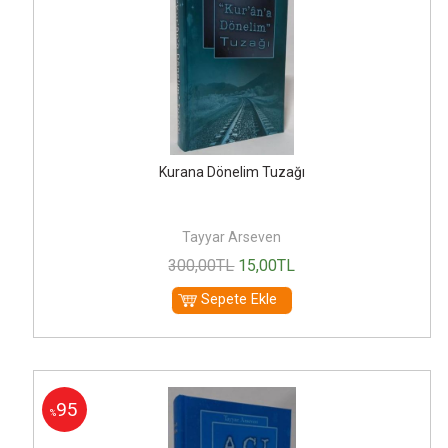
Kurana Dönelim Tuzağı
Tayyar Arseven
300
,00
TL
15
,00
TL
Sepete Ekle
95
%