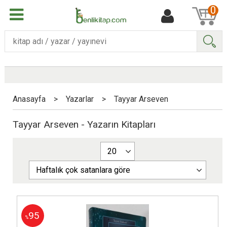
0
Ara
Anasayfa
>
Yazarlar
>
Tayyar Arseven
Tayyar Arseven - Yazarın Kitapları
95
%