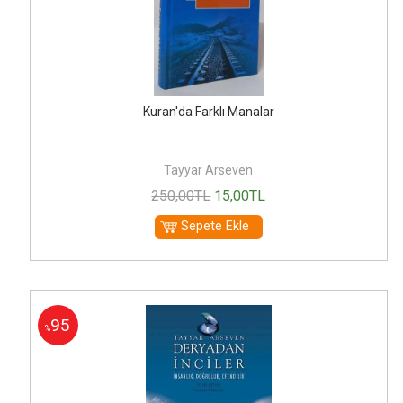
Kuran'da Farklı Manalar
Tayyar Arseven
250
,00
TL
15
,00
TL
Sepete Ekle
95
%