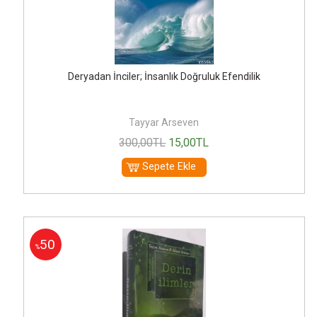
Deryadan İnciler; İnsanlık Doğruluk Efendilik
Tayyar Arseven
300
,00
TL
15
,00
TL
Sepete Ekle
50
%