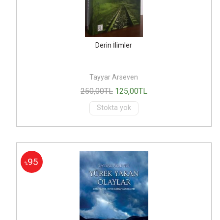
Derin İlimler
Tayyar Arseven
250
,00
TL
125
,00
TL
Stokta yok
95
%