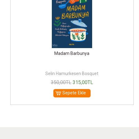
Madam Barbunya
Selin Hamurkesen Bosquet
350
,00
TL
315
,00
TL
Sepete Ekle