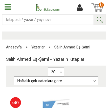
0
Ara
Anasayfa
>
Yazarlar
>
Sâlih Ahmed Eş-Şâmî
Sâlih Ahmed Eş-Şâmî - Yazarın Kitapları
40
%