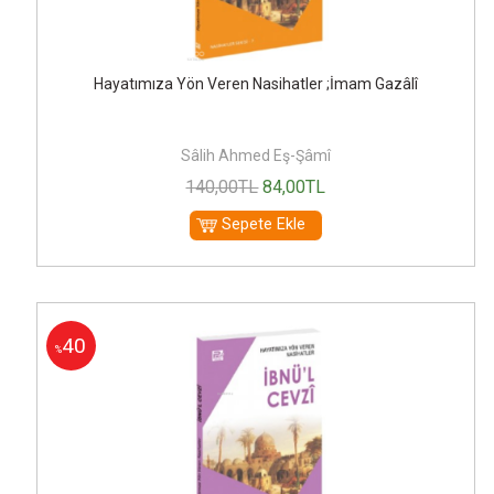
Hayatımıza Yön Veren Nasihatler ;İmam Gazâlî
Sâlih Ahmed Eş-Şâmî
140
,00
TL
84
,00
TL
Sepete Ekle
40
%