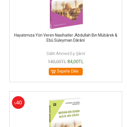
Hayatımıza Yön Veren Nasihatler ;Abdullah Bin Mübârek &
Ebû Süleyman Dârânî
Sâlih Ahmed Eş-Şâmî
140
,00
TL
84
,00
TL
Sepete Ekle
40
%