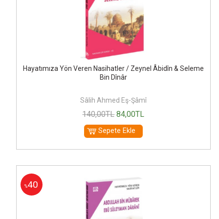
Hayatımıza Yön Veren Nasihatler / Zeynel Âbidîn & Seleme
Bin Dînâr
Sâlih Ahmed Eş-Şâmî
140
,00
TL
84
,00
TL
Sepete Ekle
40
%