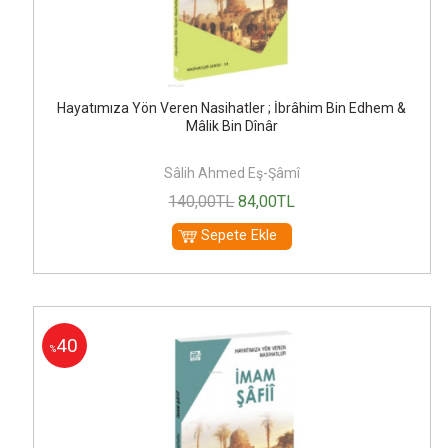
Hayatımıza Yön Veren Nasihatler ; İbrâhim Bin Edhem &
Mâlik Bin Dînâr
Sâlih Ahmed Eş-Şâmî
140
,00
TL
84
,00
TL
Sepete Ekle
40
%