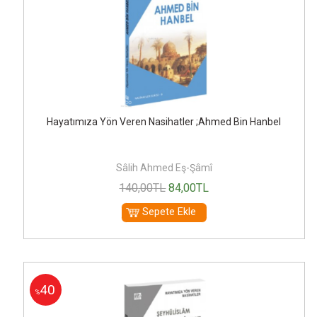
Hayatımıza Yön Veren Nasihatler ;Ahmed Bin Hanbel
Sâlih Ahmed Eş-Şâmî
140
,00
TL
84
,00
TL
Sepete Ekle
40
%