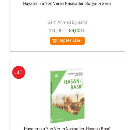
Hayatımıza Yön Veren Nasihatler ;Süfyân-ı Sevrî
Sâlih Ahmed Eş-Şâmî
140
,00
TL
84
,00
TL
Sepete Ekle
40
%
Hayatımıza Yön Veren Nasihatler ;Hasan-ı Basrî