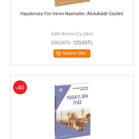
Hayatımıza Yön Veren Nasihatler; Abdulkâdir Geylânî
Sâlih Ahmed Eş-Şâmî
200
,00
TL
120
,00
TL
Sepete Ekle
40
%