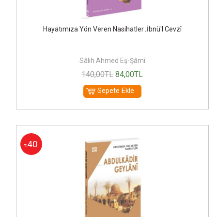
Hayatımıza Yön Veren Nasihatler ;İbnü'l Cevzî
Sâlih Ahmed Eş-Şâmî
140
,00
TL
84
,00
TL
Sepete Ekle
40
%