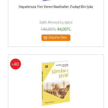
Hayatımıza Yön Veren Nasihatler ;Fudayl Bin İyâz
Sâlih Ahmed Eş-Şâmî
140
,00
TL
84
,00
TL
Sepete Ekle
40
%