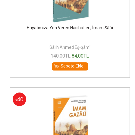
Hayatımıza Yön Veren Nasihatler ; İmam Şâfiî
Sâlih Ahmed Eş-Şâmî
140
,00
TL
84
,00
TL
Sepete Ekle
40
%