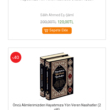
Sâlih Ahmed Eş-Şâmî
200
,00
TL
120
,00
TL
Sepete Ekle
40
%
Öncü Alimlerimizden Hayatımıza Yön Veren Nasihatler (2
cilt)