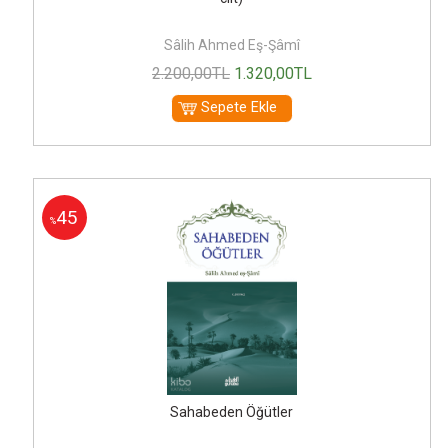
Sâlih Ahmed Eş-Şâmî
2.200
,00
TL
1.320
,00
TL
Sepete Ekle
45
%
Sahabeden Öğütler