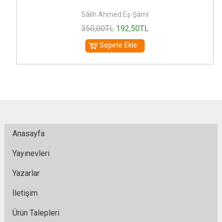
Sâlih Ahmed Eş-Şâmî
350
,00
TL
192
,50
TL
Sepete Ekle
Anasayfa
Yayınevleri
Yazarlar
İletişim
Ürün Talepleri