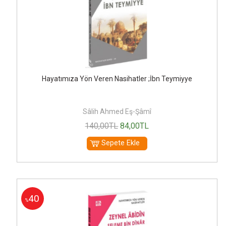
Hayatımıza Yön Veren Nasihatler ;İbn Teymiyye
Sâlih Ahmed Eş-Şâmî
140
,00
TL
84
,00
TL
Sepete Ekle
40
%