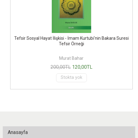
Tefsir Sosyal Hayat İlişkisi - İmam Kurtubi'nin Bakara Suresi
Tefsir Örneği
Murat Bahar
200
,00
TL
120
,00
TL
Stokta yok
Anasayfa