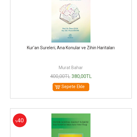
Kur'an Sureleri; Ana Konular ve Zihin Haritaları
Murat Bahar
400
,00
TL
380
,00
TL
Sepete Ekle
40
%