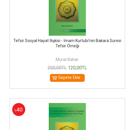
Tefsir Sosyal Hayat İlişkisi - İmam Kurtubi'nin Bakara Suresi
Tefsir Örneği
Murat Bahar
200
,00
TL
120
,00
TL
Sepete Ekle
40
%