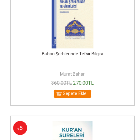
Buhari Şerhlerinde Tefsir Bilgisi
Murat Bahar
360
,00
TL
270
,00
TL
Sepete Ekle
5
%