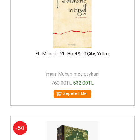
El - Meharic fi'l - Hiyel;Şer'î Çıkış Yolları
İmam Muhammed Şeybani
760
,00
TL
532
,00
TL
Sepete Ekle
50
%