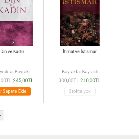
Din ve Kadın
İhmal ve İstismar
yraktar Bayraklı
Bayraktar Bayraklı
,00
TL
245
,00
TL
300
,00
TL
210
,00
TL
Sepete Ekle
Stokta yok
>