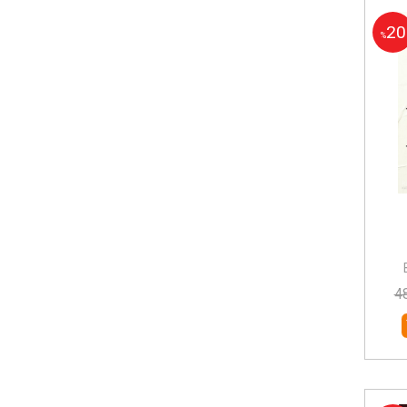
20
%
4