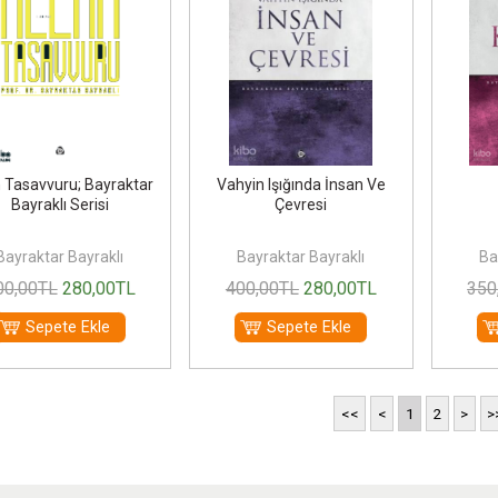
h Tasavvuru; Bayraktar
Vahyin Işığında İnsan Ve
Bayraklı Serisi
Çevresi
Bayraktar Bayraklı
Bayraktar Bayraklı
Ba
00
,00
TL
280
,00
TL
400
,00
TL
280
,00
TL
350
Sepete Ekle
Sepete Ekle
<<
<
1
2
>
>