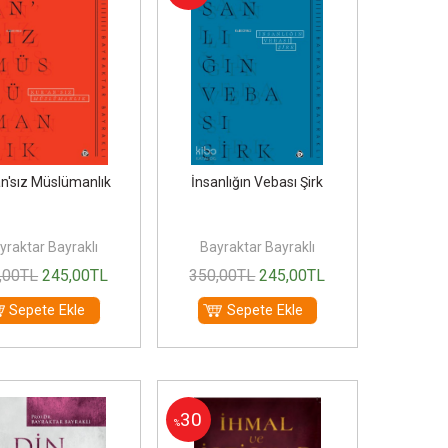
an'sız Müslümanlık
İnsanlığın Vebası Şirk
yraktar Bayraklı
Bayraktar Bayraklı
,00
TL
245
,00
TL
350
,00
TL
245
,00
TL
Sepete Ekle
Sepete Ekle
30
%