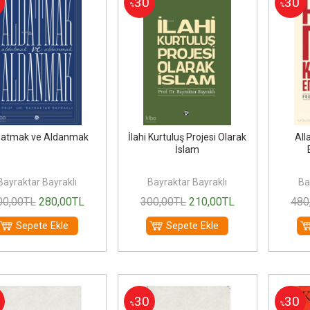
30
30
%
%
datmak ve Aldanmak
İlahi Kurtuluş Projesi Olarak
All
İslam
Bayraktar Bayraklı
Bayraktar Bayraklı
Ba
00
,00
TL
280
,00
TL
300
,00
TL
210
,00
TL
480
Sepete Ekle
Sepete Ekle
30
30
%
%