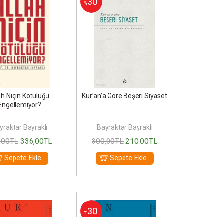
30
%
ah Niçin Kötülüğü
Kur’an’a Göre Beşeri Siyaset
Engellemiyor?
yraktar Bayraklı
Bayraktar Bayraklı
,00
TL
336
,00
TL
300
,00
TL
210
,00
TL
Sepete Ekle
Sepete Ekle
30
%