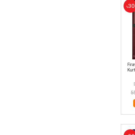
30
%
Fira
Kur
5