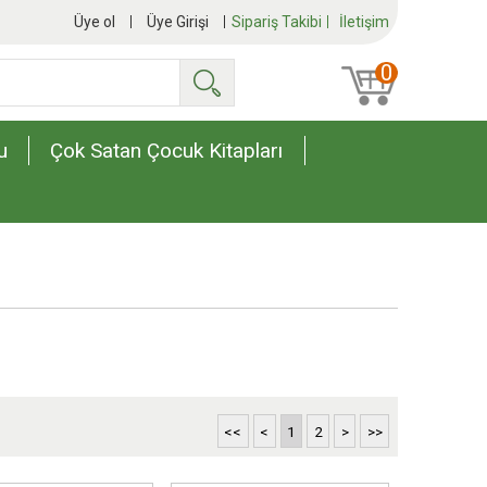
Üye ol
Üye Girişi
Sipariş Takibi
İletişim
0
Ara
u
Çok Satan Çocuk Kitapları
<<
<
1
2
>
>>