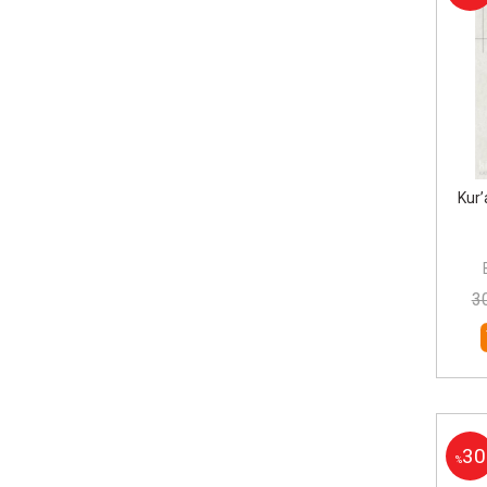
Kur’
3
30
%