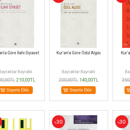
an’a Göre İlahi Siyaset
Kur’an’a Göre Ödül Algısı
Kur'
Bayraktar Bayraklı
Bayraktar Bayraklı
Ba
00
,00
TL
210
,00
TL
200
,00
TL
140
,00
TL
350
Sepete Ekle
Sepete Ekle
30
30
%
%