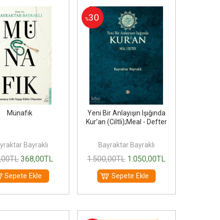
30
%
Münafık
Yeni Bir Anlayışın Işığında
Kur’an (Ciltli);Meal - Defter
yraktar Bayraklı
Bayraktar Bayraklı
,00
TL
368
,00
TL
1.500
,00
TL
1.050
,00
TL
Sepete Ekle
Sepete Ekle