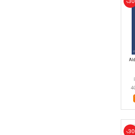
30
%
Al
4
30
%