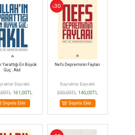
30
%
ın Yarattığı En Büyük
Nefs Depreminin Fayları
Güç : Akıl
yraktar Bayraklı
Bayraktar Bayraklı
,00
TL
161
,00
TL
200
,00
TL
140
,00
TL
Sepete Ekle
Sepete Ekle