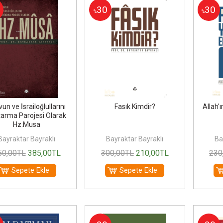
30
30
%
%
vun ve İsrailoğlullarını
Fasık Kimdir?
Allah'
tarma Parojesi Olarak
Hz.Musa
Bayraktar Bayraklı
Bayraktar Bayraklı
Ba
50
,00
TL
385
,00
TL
300
,00
TL
210
,00
TL
230
Sepete Ekle
Sepete Ekle