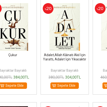
20
20
%
%
Çukur
Adalet;Allah Kâinatı Akıl İçin
Yarattı, Adalet İçin Yıkacaktır
Bayraktar Bayraklı
Bayraktar Bayraklı
Ba
80
,00
TL
384
,00
TL
380
,00
TL
304
,00
TL
460
Sepete Ekle
Sepete Ekle