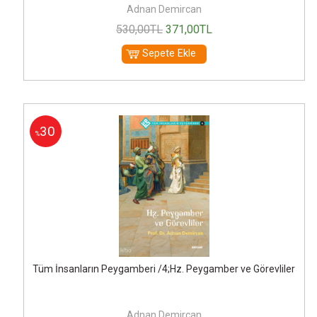
Adnan Demircan
530
,00
TL
371
,00
TL
Sepete Ekle
30
%
Tüm İnsanların Peygamberi /4;Hz. Peygamber ve Görevliler
Adnan Demircan