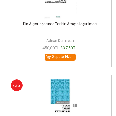
Din Algısı İnşasında Tarihin Araçsallaştırılması
Adnan Demircan
450
,00
TL
337
,50
TL
Sepete Ekle
25
%