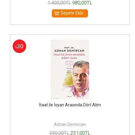
1.400
,00
TL
980
,00
TL
Sepete Ekle
30
%
İtaat ile İsyan Arasında Dört Alim
Adnan Demircan
330
,00
TL
231
,00
TL