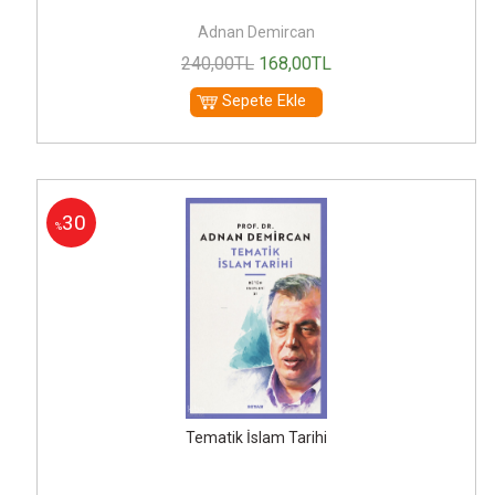
Adnan Demircan
240
,00
TL
168
,00
TL
Sepete Ekle
30
%
Tematik İslam Tarihi