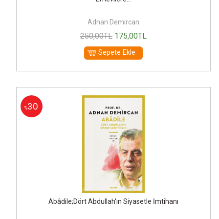
Adnan Demircan
250
,00
TL
175
,00
TL
Sepete Ekle
30
%
Abâdile;Dört Abdullah'ın Siyasetle İmtihanı