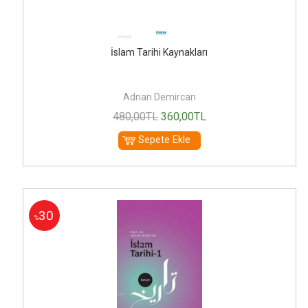
İslam Tarihi Kaynakları
Adnan Demircan
480
,00
TL
360
,00
TL
Sepete Ekle
30
%