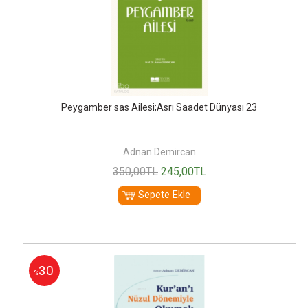
Peygamber sas Ailesi;Asrı Saadet Dünyası 23
Adnan Demircan
350
,00
TL
245
,00
TL
Sepete Ekle
30
%