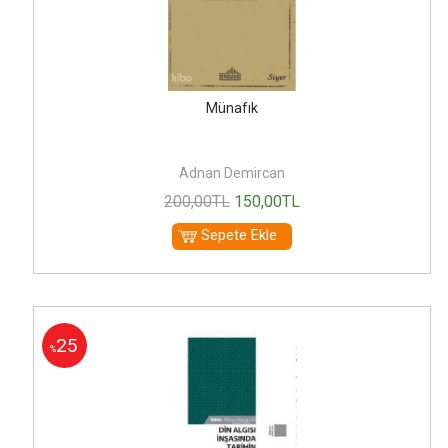
Münafık
Adnan Demircan
200
,00
TL
150
,00
TL
Sepete Ekle
25
%