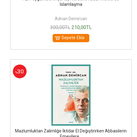
İslamlaşma
Adnan Demircan
300
,00
TL
210
,00
TL
Sepete Ekle
30
%
Mazlumluktan Zalimliğe İktidar El Değiştirirken Abbasilerin
Emevilere...