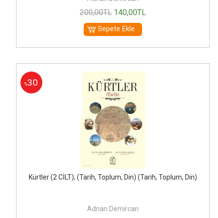
200
,00
TL
140
,00
TL
Sepete Ekle
30
%
Kürtler (2 CİLT); (Tarih, Toplum, Din) (Tarih, Toplum, Din)
Adnan Demircan