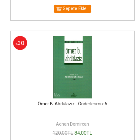
Sepete Ekle
30
%
Ömer B. Abdülaziz - Önderlerimiz 6
Adnan Demircan
120
,00
TL
84
,00
TL