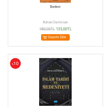
Bedevi
Adnan Demircan
180
,00
TL
135
,00
TL
Sepete Ekle
10
%