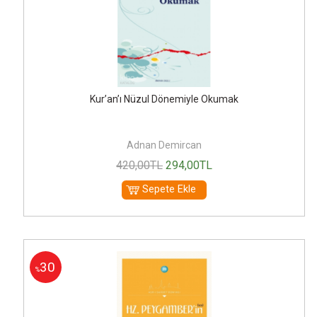
Kur’an’ı Nüzul Dönemiyle Okumak
Adnan Demircan
420
,00
TL
294
,00
TL
Sepete Ekle
30
%