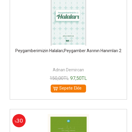
Peygamberimizin Halaları;Peygamber Asrının Hanımları 2
Adnan Demircan
150
,00
TL
97
,50
TL
Sepete Ekle
30
%