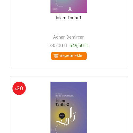
İslam Tarihi-1
Adnan Demircan
785
,00
TL
549
,50
TL
Sepete Ekle
30
%