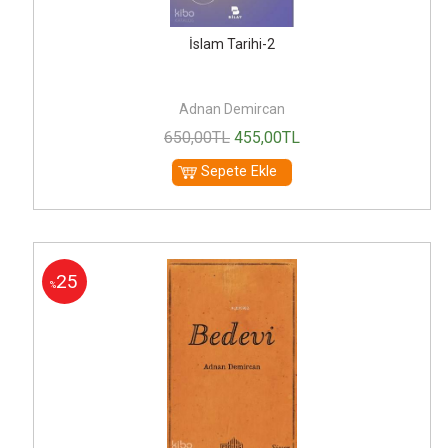
İslam Tarihi-2
Adnan Demircan
650
,00
TL
455
,00
TL
Sepete Ekle
25
%