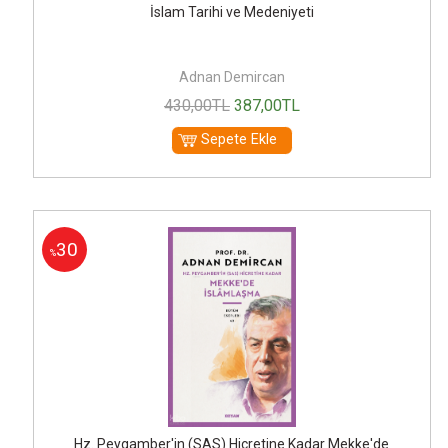
İslam Tarihi ve Medeniyeti
Adnan Demircan
430
,00
TL
387
,00
TL
Sepete Ekle
30
%
Hz. Peygamber'in (SAS) Hicretine Kadar Mekke'de