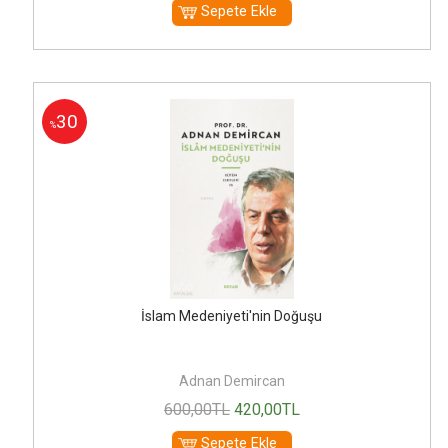
Sepete Ekle
30
%
İslam Medeniyeti'nin Doğuşu
Adnan Demircan
600
,00
TL
420
,00
TL
Sepete Ekle