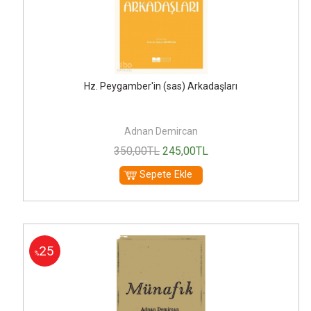
Hz. Peygamber'in (sas) Arkadaşları
Adnan Demircan
350
,00
TL
245
,00
TL
Sepete Ekle
25
%