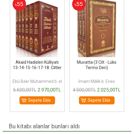
55
55
%
%
-
Akaid Hadisleri Külliyatı
Muvatta (3 Cilt - Lüks
13-14-15-16-17-18. Ciltler
Termo Deri)
el-Hüseyn
Ebû Bekr Muhammed b. el-Hüseyn
İmam Mâlik b. Enes
L
6.600
,00
TL
2.970
,00
TL
4.500
,00
TL
2.025
,00
TL
Sepete Ekle
Sepete Ekle
Bu kitabı alanlar bunları aldı