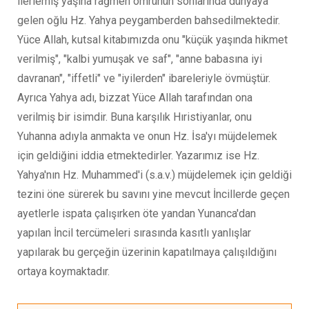
ilerlemiş yaşına rağmen ömrünün sonlarında dünyaya
gelen oğlu Hz. Yahya peygamberden bahsedilmektedir.
Yüce Allah, kutsal kitabımızda onu "küçük yaşında hikmet
verilmiş", "kalbi yumuşak ve saf", "anne babasına iyi
davranan", "iffetli" ve "iyilerden" ibareleriyle övmüştür.
Ayrıca Yahya adı, bizzat Yüce Allah tarafından ona
verilmiş bir isimdir. Buna karşılık Hıristiyanlar, onu
Yuhanna adıyla anmakta ve onun Hz. İsa'yı müjdelemek
için geldiğini iddia etmektedirler. Yazarımız ise Hz.
Yahya'nın Hz. Muhammed'i (s.a.v.) müjdelemek için geldiği
tezini öne sürerek bu savını yine mevcut İncillerde geçen
ayetlerle ispata çalışırken öte yandan Yunanca'dan
yapılan İncil tercümeleri sırasında kasıtlı yanlışlar
yapılarak bu gerçeğin üzerinin kapatılmaya çalışıldığını
ortaya koymaktadır.