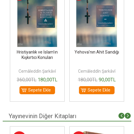
Hristiyanlık ve İslam’ın
Yehova'nın Ahit Sandığı
Kışkırtıcı Konuları
Cemâleddîn Şarkâvî
Cemâleddîn Şarkâvî
360
,00
TL
180
,00
TL
180
,00
TL
90
,00
TL
Sepete Ekle
Sepete Ekle
Yayınevinin Diğer Kitapları