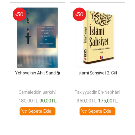
50
50
%
%
Yehova'nın Ahit Sandığı
İslami Şahsiyet 2. Cilt
Cemâleddîn Şarkâvî
Takiyyuddîn En-Nebhânî
180
,00
TL
90
,00
TL
350
,00
TL
175
,00
TL
Sepete Ekle
Sepete Ekle