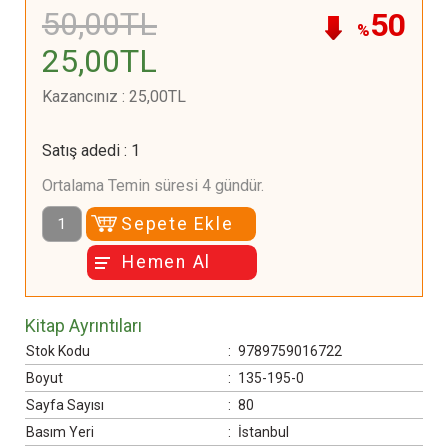
50
,00
TL
50
%
25
,00
TL
Kazancınız
:
25
,00
TL
Satış adedi
:
1
Ortalama Temin süresi 4 gündür.
Sepete Ekle
Hemen Al
Kitap Ayrıntıları
Stok Kodu
:
9789759016722
Boyut
:
135-195-0
Sayfa Sayısı
:
80
Basım Yeri
:
İstanbul