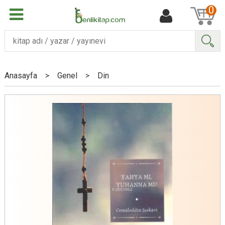
0
Ara
Anasayfa
>
Genel
>
Din