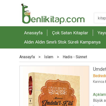
Anasayfa
Çok Satan Kitaplar
Yayı
Aldın Aldın Sınırlı Stok Süreli Kampanya
Anasayfa
>
İslam
>
Hadis - Sünnet
Umdetu
Bedredd
Karınca 
Açıkla
Büyük al