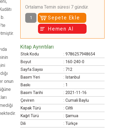
eni,
Ortalama Temin süresi 7 gündür.
-Kudâtı
b.
Sepete Ekle
'te
Hemen Al
miştir.
Kitap Ayrıntıları
yıda
Stok Kodu
:
9786257948654
minin
Boyut
:
160-240-0
ini
Sayfa Sayısı
:
712
zdığı
Basım Yeri
:
İstanbul
ler onun
Baskı
:
1
lüğüne
Basım Tarihi
:
2021-11-16
ları
Çeviren
:
Cumali Baylu
rmediği
Kapak Türü
:
Ciltli
ektedir.
Kağıt Türü
:
Şamua
Dili
:
Türkçe