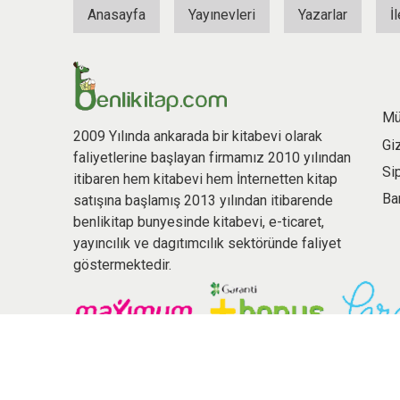
Anasayfa
Yayınevleri
Yazarlar
İ
Mü
2009 Yılında ankarada bir kitabevi olarak
Gi
faliyetlerine başlayan firmamız 2010 yılından
Si
itibaren hem kitabevi hem İnternetten kitap
Ba
satışına başlamış 2013 yılından itibarende
benlikitap bunyesinde kitabevi, e-ticaret,
yayıncılık ve dagıtımcılık sektöründe faliyet
göstermektedir.
© 2026 benlikitap.com Tüm hakları saklıdır.