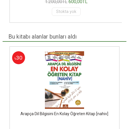
1.200
,00
TL
600
,00
TL
Stokta yok
Bu kitabı alanlar bunları aldı
30
%
Arapça Dil Bilgisini En Kolay Öğreten Kitap [nahiv]