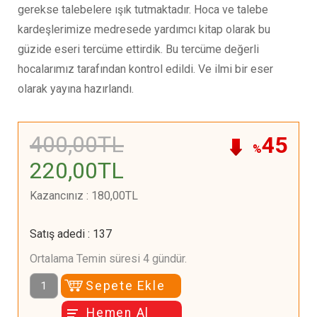
gerekse talebelere ışık tutmaktadır. Hoca ve talebe
kardeşlerimize medresede yardımcı kitap olarak bu
güzide eseri tercüme ettirdik. Bu tercüme değerli
hocalarımız tarafından kontrol edildi. Ve ilmi bir eser
olarak yayına hazırlandı.
400
,00
TL
45
%
220
,00
TL
Kazancınız
:
180
,00
TL
Satış adedi
:
137
Ortalama Temin süresi 4 gündür.
Sepete Ekle
Hemen Al