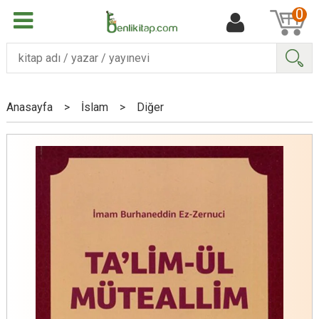
0
Ara
Anasayfa
>
İslam
>
Diğer