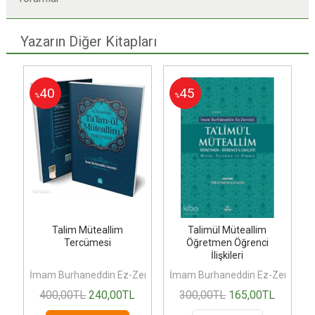
Yazarın Diğer Kitapları
40
45
%
%
i
Talim Müteallim
Talimül Müteallim
Tercümesi
Öğretmen Öğrenci
İlişkileri
ernuci
İmam Burhaneddin Ez-Zernuci
İmam Burhaneddin Ez-Zernuci
İ
400
,00
TL
240
,00
TL
300
,00
TL
165
,00
TL