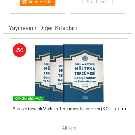
Sepete Ekle
Stokta yok
Yayınevinin Diğer Kitapları
50
%
KARGO BEDAVA
m)
Soru ve Cevaplı Mülteka Tercümesi İslam Fıkhı (3 Cilt Takım)
Ali Kara