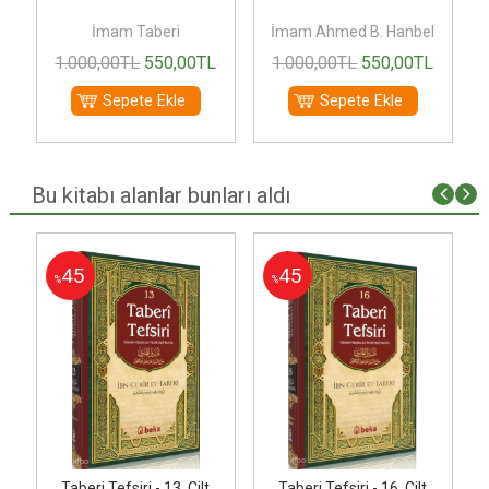
İmam Taberi
İmam Ahmed B. Hanbel
1.000
,00
TL
550
,00
TL
1.000
,00
TL
550
,00
TL
Sepete Ekle
Sepete Ekle
Bu kitabı alanlar bunları aldı
45
45
%
%
Taberi Tefsiri - 13. Cilt
Taberi Tefsiri - 16. Cilt