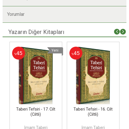
Yorumlar
Yazarın Diğer Kitapları
i
Yeni
45
45
%
%
Taberi Tefsiri - 17. Cilt
Taberi Tefsiri - 16. Cilt
(Ciltli)
(Ciltli)
İmam Taberi
İmam Taberi