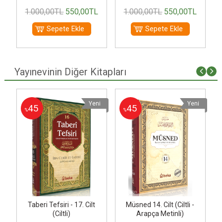
1.000
,00
TL
550
,00
TL
1.000
,00
TL
550
,00
TL
Sepete Ekle
Sepete Ekle
Yayınevinin Diğer Kitapları
i
Yeni
Yeni
45
45
%
%
Taberi Tefsiri - 17. Cilt
Müsned 14. Cilt (Ciltli -
(Ciltli)
Arapça Metinli)