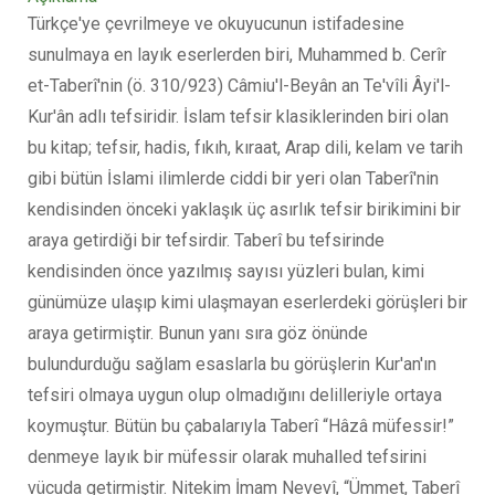
Türkçe'ye çevrilmeye ve okuyucunun istifadesine
sunulmaya en layık eserlerden biri, Muhammed b. Cerîr
et-Taberî'nin (ö. 310/923) Câmiu'l-Beyân an Te'vîli Âyi'l-
Kur'ân adlı tefsiridir. İslam tefsir klasiklerinden biri olan
bu kitap; tefsir, hadis, fıkıh, kıraat, Arap dili, kelam ve tarih
gibi bütün İslami ilimlerde ciddi bir yeri olan Taberî'nin
kendisinden önceki yaklaşık üç asırlık tefsir birikimini bir
araya getirdiği bir tefsirdir. Taberî bu tefsirinde
kendisinden önce yazılmış sayısı yüzleri bulan, kimi
günümüze ulaşıp kimi ulaşmayan eserlerdeki görüşleri bir
araya getirmiştir. Bunun yanı sıra göz önünde
bulundurduğu sağlam esaslarla bu görüşlerin Kur'an'ın
tefsiri olmaya uygun olup olmadığını delilleriyle ortaya
koymuştur. Bütün bu çabalarıyla Taberî “Hâzâ müfessir!”
denmeye layık bir müfessir olarak muhalled tefsirini
vücuda getirmiştir. Nitekim İmam Nevevî, “Ümmet, Taberî