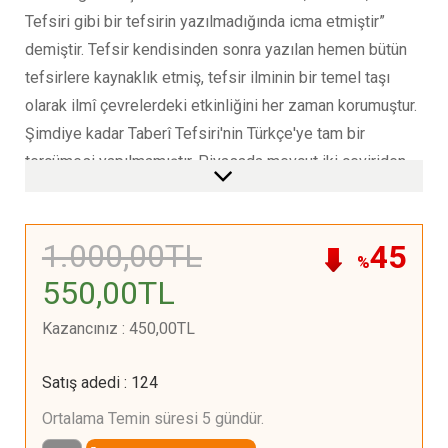
Tefsiri gibi bir tefsirin yazılmadığında icma etmiştir”
demiştir. Tefsir kendisinden sonra yazılan hemen bütün
tefsirlere kaynaklık etmiş, tefsir ilminin bir temel taşı
olarak ilmî çevrelerdeki etkinliğini her zaman korumuştur.
Şimdiye kadar Taberî Tefsiri'nin Türkçe'ye tam bir
tercümesi yapılmamıştır. Piyasada mevcut iki çeviriden
biri tefsirin muhtasarının çevirisi iken, diğeri pek çok
şahsî tasarruf ve kimi zaman tefsirde olmayan
rivayetlerin ziyadesi ile yapılmış bir çeviridir. Her iki
1.000
,00
TL
45
%
çeviri de tefsirin gerçek hüviyetini ortaya koymaktan ve
550
,00
TL
Taberî'nin inşa ettiği o muhteşem abideyi yansıtmaktan
Kazancınız
:
450
,00
TL
uzaktır. Bu sebeple gerek yüce kitabımız Kur'an-ı Kerim'i
anlama faaliyetinin en önemli kaynaklarından birini
Satış adedi
:
124
okumak isteyen genel okuyucunun gerekse İslami
ilimlerin genelinde ve tefsir ilminde araştırma yapan
Ortalama Temin süresi 5 gündür.
kişilerin Taberî Tefsiri'nden tam anlamıyla istifade