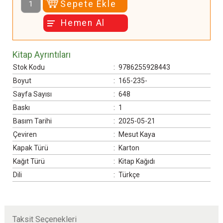
Sepete Ekle
edebilmeleri için tefsirin tahkikli bir neşrinden, gerektiği
Hemen Al
yerlerde diğer tahkikli neşirlerinden de faydalanılarak
baştan sona tercüme edilmesi düşünülmüştür. Çeviri
tefsir akademisyenleri ve İslami ilimlerde yetkin
Kitap Ayrıntıları
isimlerden oluşan bir heyet
Stok Kodu
:
9786255928443
Boyut
:
165-235-
Sayfa Sayısı
:
648
Baskı
:
1
Basım Tarihi
:
2025-05-21
Çeviren
:
Mesut Kaya
Kapak Türü
:
Karton
Kağıt Türü
:
Kitap Kağıdı
Dili
:
Türkçe
Taksit Seçenekleri