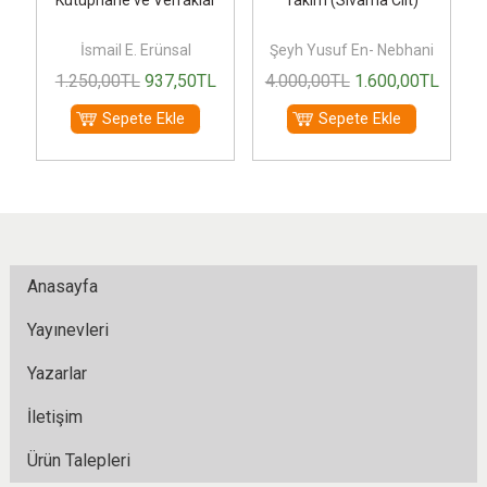
İsmail E. Erünsal
Şeyh Yusuf En- Nebhani
L
1.250
,00
TL
937
,50
TL
4.000
,00
TL
1.600
,00
TL
Sepete Ekle
Sepete Ekle
Anasayfa
Yayınevleri
Yazarlar
İletişim
Ürün Talepleri