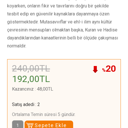
koyarken, onların fikir ve tavırlarını doğru bir şekilde
tesbit edip en güvenilir kaynaklara dayanmaya özen
göstermektedir. Mutasavvıflar ve ehl-i ilim aynı kültür
çevresinin mensupları olmaktan başka, Kuran ve Hadise
dayandıklarından kanaatlerinin belli bir ölçüde çakışması
normaldir.
240
,00
TL
20
%
192
,00
TL
Kazancınız
:
48
,00
TL
Satış adedi
:
2
Ortalama Temin süresi 5 gündür.
Sepete Ekle