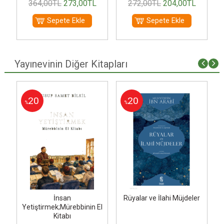
364
,00
TL
273
,00
TL
272
,00
TL
204
,00
TL
Sepete Ekle
Sepete Ekle
Yayınevinin Diğer Kitapları
20
20
%
%
İnsan
Rüyalar ve İlahi Müjdeler
Yetiştirmek;Mürebbinin El
Kitabı