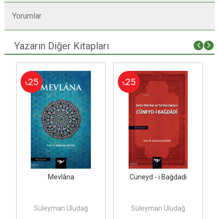
Yorumlar
Yazarın Diğer Kitapları
25
25
%
%
n
Mevlâna
Cüneyd - i Bağdadi
Süleyman Uludağ
Süleyman Uludağ