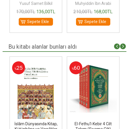
Yusuf Samet Bilkil
Muhyiddin İbn Arabi
170
,00
TL
136
,00
TL
210
,00
TL
168
,00
TL
Sepete Ekle
Sepete Ekle
Bu kitabı alanlar bunları aldı
25
60
%
%
ek
İslâm Dünyasında Kitap,
El-Fethu'l-Kebir 4 Cilt
Kütüphâne ve Verrâklar
Takım (Sıvama Cilt)