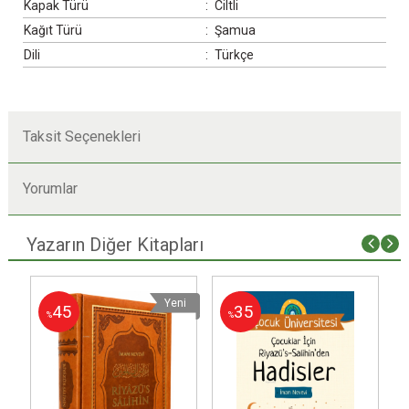
Kapak Türü
:
Ciltli
Kağıt Türü
:
Şamua
Dili
:
Türkçe
Taksit Seçenekleri
Yorumlar
Yazarın Diğer Kitapları
i
Yeni
45
35
%
%