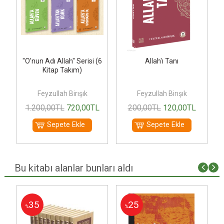
"O'nun Adı Allah" Serisi (6
Allah'ı Tanı
Kitap Takım)
yye
Feyzullah Birışık
Feyzullah Birışık
1.200
,00
TL
720
,00
TL
200
,00
TL
120
,00
TL
Sepete Ekle
Sepete Ekle
Bu kitabı alanlar bunları aldı
35
25
%
%