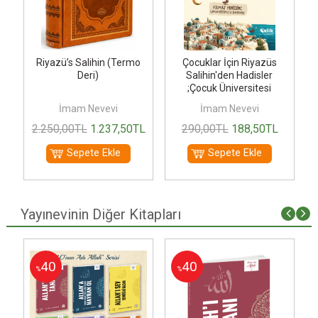
Riyazü’s Salihin (Termo
Çocuklar İçin Riyazüs
Deri)
Salihin'den Hadisler
;Çocuk Üniversitesi
İmam Nevevi
İmam Nevevi
2.250
,00
TL
1.237
,50
TL
290
,00
TL
188
,50
TL
Sepete Ekle
Sepete Ekle
Yayınevinin Diğer Kitapları
i
40
40
%
%