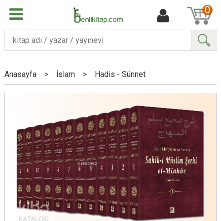
0
Ara
Anasayfa
>
İslam
>
Hadis - Sünnet