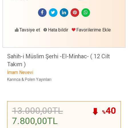
Tavsiye et
Hata bildir
Favorilerime Ekle
Sahih-i Müslim Şerhi -El-Minhac- ( 12 Cilt
Takım )
İmam Nevevi
Karınca & Polen Yayınları
13.000
,00
TL
40
%
7.800
,00
TL