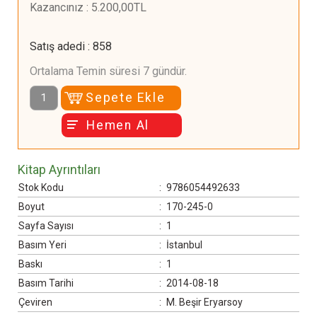
Kazancınız
:
5.200
,00
TL
Satış adedi
:
858
Ortalama Temin süresi 7 gündür.
Sepete Ekle
Hemen Al
Kitap Ayrıntıları
Stok Kodu
:
9786054492633
Boyut
:
170-245-0
Sayfa Sayısı
:
1
Basım Yeri
:
İstanbul
Baskı
:
1
Basım Tarihi
:
2014-08-18
Çeviren
:
M. Beşir Eryarsoy