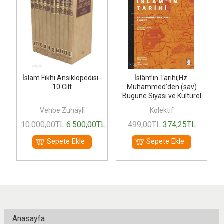
m,
İslam Fıkhı Ansiklopedisi -
İslâm’ın Tarihi;Hz.
10 Cilt
Muhammed’den (sav)
Bugüne Siyasi ve Kültürel
Bir Okuma
Vehbe Zuhaylî
Kolektif
0
TL
10.000
,00
TL
6.500
,00
TL
499
,00
TL
374
,25
TL
Sepete Ekle
Sepete Ekle
Anasayfa