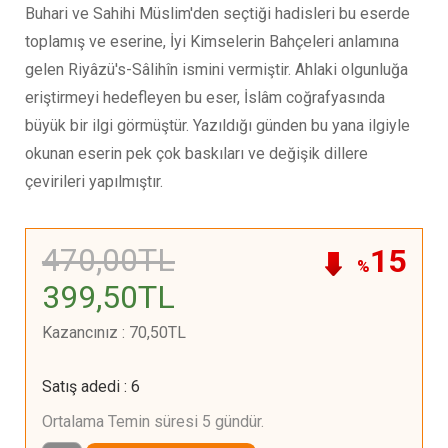
Buhari ve Sahihi Müslim'den seçtiği hadisleri bu eserde
toplamış ve eserine, İyi Kimselerin Bahçeleri anlamına
gelen Riyâzü's-Sâlihîn ismini vermiştir. Ahlaki olgunluğa
eriştirmeyi hedefleyen bu eser, İslâm coğrafyasında
büyük bir ilgi görmüştür. Yazıldığı günden bu yana ilgiyle
okunan eserin pek çok baskıları ve değişik dillere
çevirileri yapılmıştır.
470
,00
TL
15
%
399
,50
TL
Kazancınız
:
70
,50
TL
Satış adedi
:
6
Ortalama Temin süresi 5 gündür.