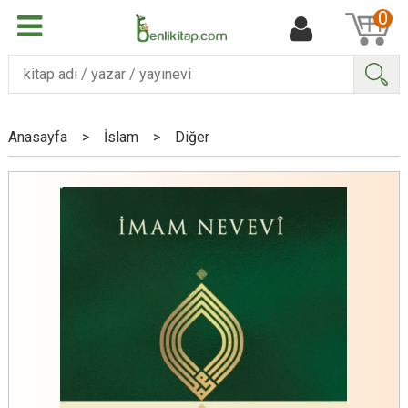
0
Ara
Anasayfa
>
İslam
>
Diğer