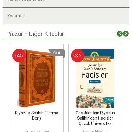
Yorumlar
Yazarın Diğer Kitapları
i
Yeni
45
35
%
%
Riyazü’s Salihin (Termo
Çocuklar İçin Riyazüs
Deri)
Salihin'den Hadisler
;Çocuk Üniversitesi
İmam Nevevi
İmam Nevevi