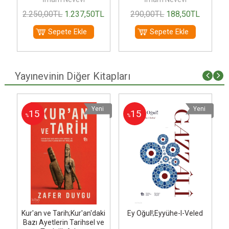
2.250
,00
TL
1.237
,50
TL
290
,00
TL
188
,50
TL
Sepete Ekle
Sepete Ekle
Yayınevinin Diğer Kitapları
i
Yeni
Yeni
15
15
%
%
Kur'an ve Tarih;Kur'an'daki
Ey Oğul!;Eyyühe-l-Veled
Bazı Ayetlerin Tarihsel ve