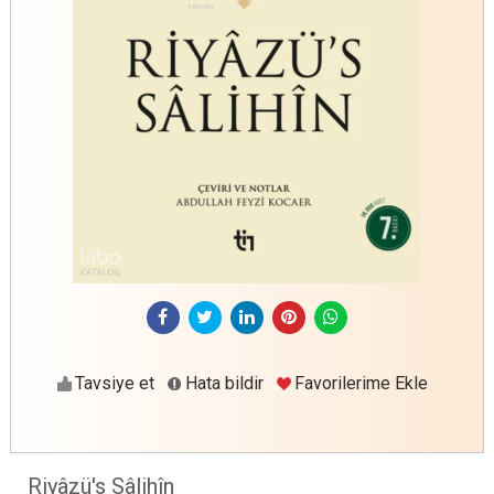
Tavsiye et
Hata bildir
Favorilerime Ekle
Riyâzü's Sâlihîn