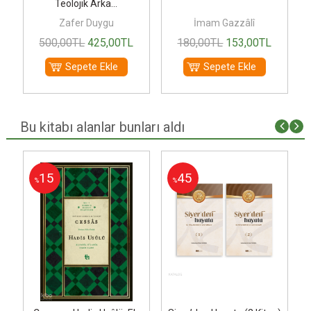
i
Teolojik Arka...
Zafer Duygu
İmam Gazzâlî
500
,00
TL
425
,00
TL
180
,00
TL
153
,00
TL
Sepete Ekle
Sepete Ekle
Bu kitabı alanlar bunları aldı
15
45
%
%