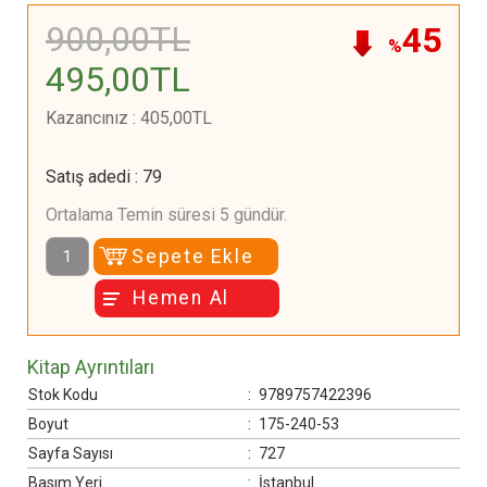
900
,00
TL
45
%
495
,00
TL
Kazancınız
:
405
,00
TL
Satış adedi
:
79
Ortalama Temin süresi 5 gündür.
Sepete Ekle
Hemen Al
Kitap Ayrıntıları
Stok Kodu
:
9789757422396
Boyut
:
175-240-53
Sayfa Sayısı
:
727
Basım Yeri
:
İstanbul