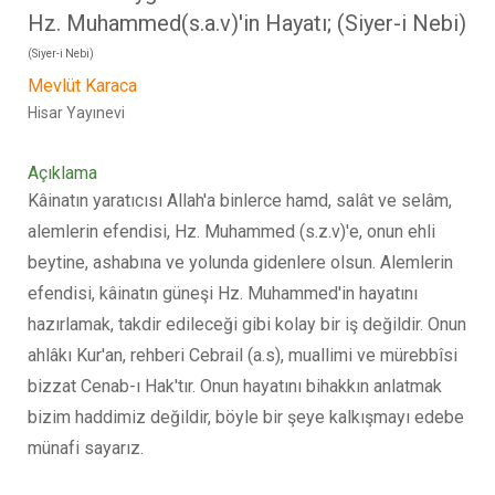
Hz. Muhammed(s.a.v)'in Hayatı; (Siyer-i Nebi)
(Siyer-i Nebi)
Mevlüt Karaca
Hisar Yayınevi
Açıklama
Kâinatın yaratıcısı Allah'a binlerce hamd, salât ve selâm,
alemlerin efendisi, Hz. Muhammed (s.z.v)'e, onun ehli
beytine, ashabına ve yolunda gidenlere olsun. Alemlerin
efendisi, kâinatın güneşi Hz. Muhammed'in hayatını
hazırlamak, takdir edileceği gibi kolay bir iş değildir. Onun
ahlâkı Kur'an, rehberi Cebrail (a.s), muallimi ve mürebbîsi
bizzat Cenab-ı Hak'tır. Onun hayatını bihakkın anlatmak
bizim haddimiz değildir, böyle bir şeye kalkışmayı edebe
münafi sayarız.