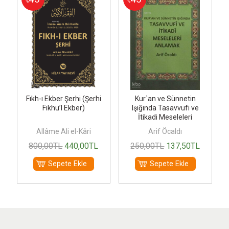
%
%
ğ
Fıkh-ı Ekber Şerhi (Şerhi
Kur`an ve Sünnetin
Fıkhu’l Ekber)
Işığında Tasavvufi ve
İtikadi Meseleleri
Anlamak
Allâme Ali el-Kâri
Arif Öcaldı
E
800
,00
TL
440
,00
TL
250
,00
TL
137
,50
TL
Sepete Ekle
Sepete Ekle