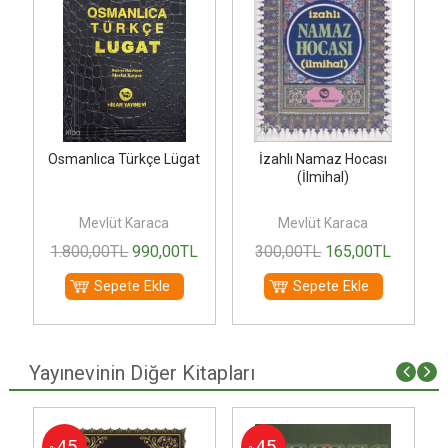
)
Osmanlıca Türkçe Lügat
İzahlı Namaz Hocası
(İlmihal)
Mevlüt Karaca
Mevlüt Karaca
1.800
,00
TL
990
,00
TL
300
,00
TL
165
,00
TL
Sepete Ekle
Sepete Ekle
Yayınevinin Diğer Kitapları
45
45