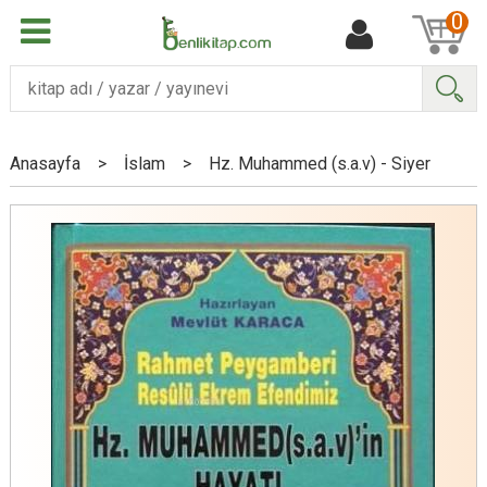
0
Ara
Anasayfa
>
İslam
>
Hz. Muhammed (s.a.v) - Siyer