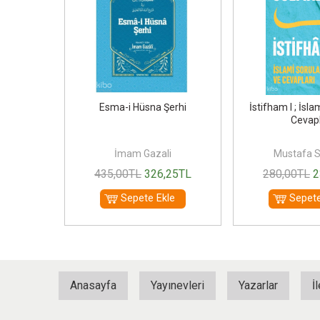
i; Bütün
Esma-i Hüsna Şerhi
İstifham I ; İsla
Cevapl
Sırma
İmam Gazali
Mustafa 
00
TL
435
,00
TL
326
,25
TL
280
,00
TL
2
le
Sepete Ekle
Sepete
Anasayfa
Yayınevleri
Yazarlar
İ