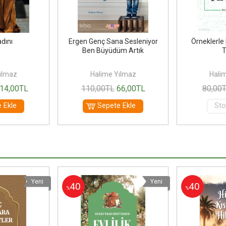
dını
Ergen Genç Sana Sesleniyor
Örneklerle 
Ben Büyüdüm Artık
T
ılmaz
Halime Yılmaz
Hali
14
,00
TL
110
,00
TL
66
,00
TL
80
,00
 Ekle
Sepete Ekle
Sto
Yeni
Yeni
40
40
%
%