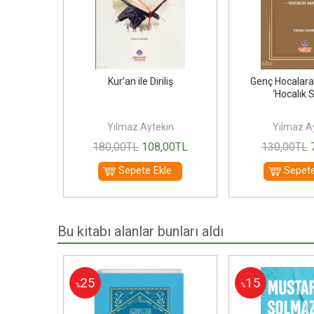
liş
Kur’an ile Diriliş
Genç Hocalara
‘Hocalık S
in
Yılmaz Aytekin
Yılmaz A
00
TL
180
,00
TL
108
,00
TL
130
,00
TL
le
Sepete Ekle
Sepete
Bu kitabı alanlar bunları aldı
25
15
%
%