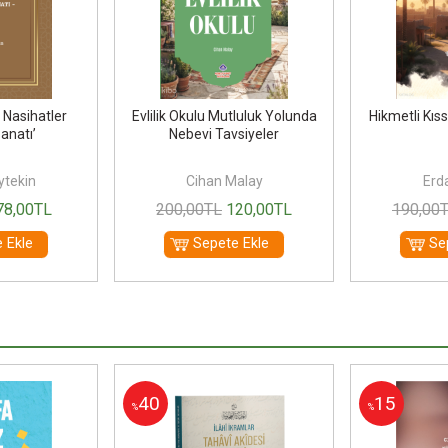
 Nasihatler
Evlilik Okulu Mutluluk Yolunda
Hikmetli Kıss
anatı’
Nebevi Tavsiyeler
ytekin
Cihan Malay
Erda
78
,00
TL
200
,00
TL
120
,00
TL
190
,00
 Ekle
Sepete Ekle
Se
40
15
%
%