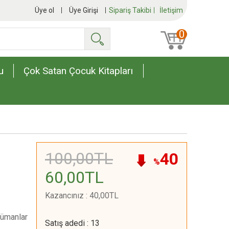
Üye ol
Üye Girişi
Sipariş Takibi
İletişim
0
Ara
u
Çok Satan Çocuk Kitapları
100
,00
TL
40
%
60
,00
TL
Kazancınız
:
40
,00
TL
slümanlar
Satış adedi
:
13