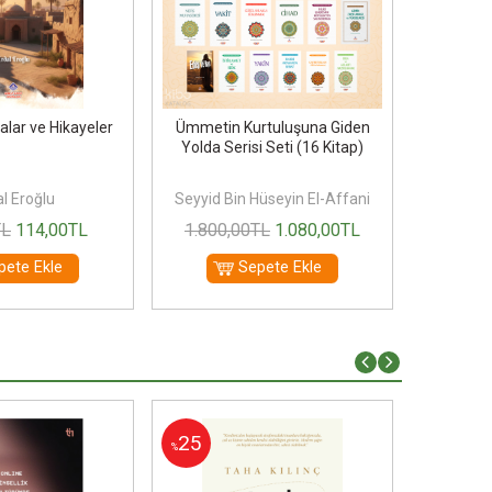
alar ve Hikayeler
Ümmetin Kurtuluşuna Giden
Hasan K
Yolda Serisi Seti (16 Kitap)
(Ciltli);H
l Eroğlu
Seyyid Bin Hüseyin El-Affani
M
TL
114
,00
TL
1.800
,00
TL
1.080
,00
TL
900
pete Ekle
Sepete Ekle
25
15
%
%