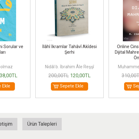
mi Sorular ve
İlâhî İkramlar Tahâvî Akîdesi
Online Cins
arı
Şerhi
Dijital Mahre
Ön
Solmaz
Nidâl b. İbrahim Âle Reşşî
Muhammed 
38
,00
TL
200
,00
TL
120
,00
TL
310
,00
 Ekle
Sepete Ekle
Se
letişim
Ürün Talepleri