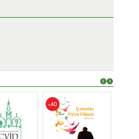
40
40
%
%