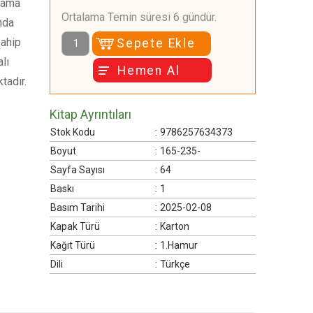
klama
Ortalama Temin süresi 6 gündür.
nda
sahip
Sepete Ekle
lı
Hemen Al
tadır.
Kitap Ayrıntıları
Stok Kodu
:
9786257634373
Boyut
:
165-235-
Sayfa Sayısı
:
64
Baskı
:
1
Basım Tarihi
:
2025-02-08
Kapak Türü
:
Karton
Kağıt Türü
:
1.Hamur
Dili
:
Türkçe