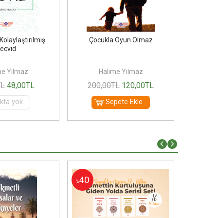
Kolaylaştırılmış
Çocukla Oyun Olmaz
Te
ecvid
me Yılmaz
Halime Yılmaz
H
TL
48
,00
TL
200
,00
TL
120
,00
TL
120
kta yok
Sepete Ekle
40
40
%
%