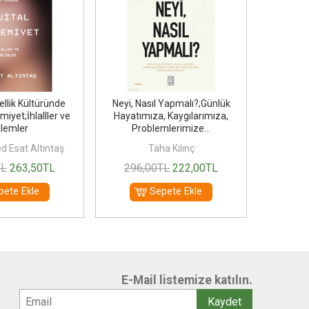
ellik Kültüründe
Neyi, Nasıl Yapmalı?;Günlük
Mantık
miyet;İhlalller ve
Hayatımıza, Kaygılarımıza,
lemler
Problemlerimize...
Esat Altıntaş
Taha Kılınç
Esi
TL
263
,50
TL
296
,00
TL
222
,00
TL
350
pete Ekle
Sepete Ekle
E-Mail listemize katılın.