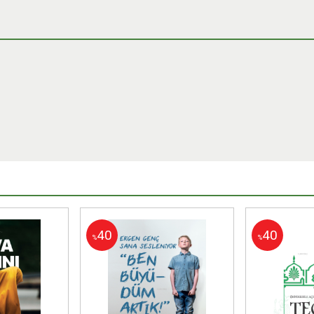
40
40
%
%