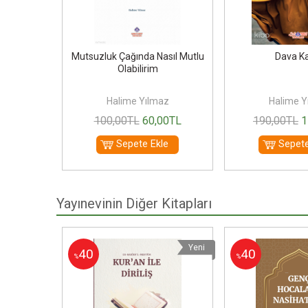
hzebe Göre
Mutsuzluk Çağında Nasıl Mutlu
Dava Ka
ali
Olabilirim
az
Halime Yılmaz
Halime Y
00
TL
100
,00
TL
60
,00
TL
190
,00
TL
1
le
Sepete Ekle
Sepete
Yayınevinin Diğer Kitapları
Yeni
Yeni
40
40
%
%