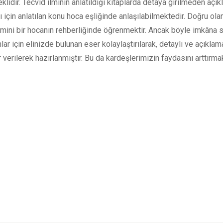
eklidir. Tecvid ilminin anlatıldığı kitaplarda detaya girilmeden açı
ı için anlatılan konu hoca eşliğinde anlaşılabilmektedir. Doğru ola
ilmini bir hocanın rehberliğinde öğrenmektir. Ancak böyle imkâna 
ar için elinizde bulunan eser kolaylaştırılarak, detaylı ve açıklama
 verilerek hazırlanmıştır. Bu da kardeşlerimizin faydasını arttırmak