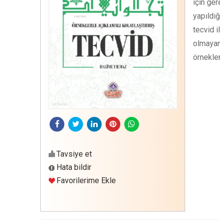
için ger
yapıldığ
tecvid 
olmayanl
örnekler
Tavsiye et
Hata bildir
Favorilerime Ekle