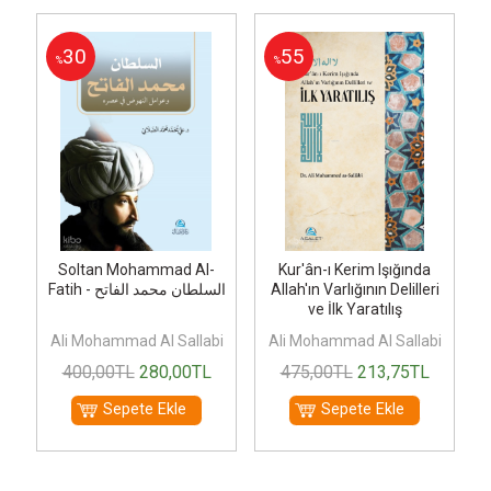
30
55
%
%
Soltan Mohammad Al-
Kur'ân-ı Kerim Işığında
Fatih - السلطان محمد الفاتح
Allah'ın Varlığının Delilleri
ve İlk Yaratılış
i
Ali Mohammad Al Sallabi
Ali Mohammad Al Sallabi
400
,00
TL
280
,00
TL
475
,00
TL
213
,75
TL
Sepete Ekle
Sepete Ekle