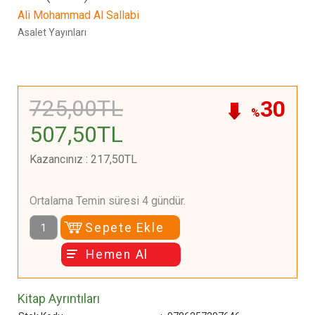
Ali Mohammad Al Sallabi
Asalet Yayınları
725
,00
TL
30
%
507
,50
TL
Kazancınız
:
217
,50
TL
Ortalama Temin süresi 4 gündür.
Sepete Ekle
Hemen Al
Kitap Ayrıntıları