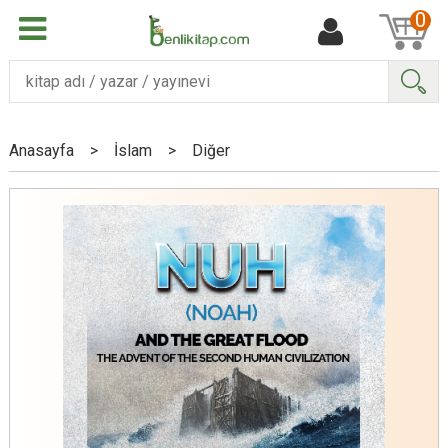
0
Ara
Anasayfa
>
İslam
>
Diğer