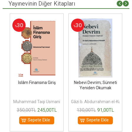
Yayınevinin Diğer Kitapları
30
30
%
%
İslâm Finansına Giriş
Nebevi Devrim; Sünneti
Yeniden Okumak
Muhammad Taqi Usmani
Gâzi b. Abdurrahman el-Kusaybi
350
,00
TL
245
,00
TL
130
,00
TL
91
,00
TL
Sepete Ekle
Sepete Ekle