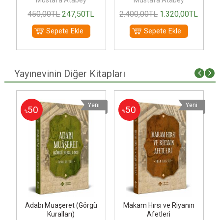
Mustafa Atabey
Mustafa Atabey
450
,00
TL
247
,50
TL
2.400
,00
TL
1.320
,00
TL
Sepete Ekle
Sepete Ekle
Yayınevinin Diğer Kitapları
i
Yeni
Yeni
50
50
%
%
Adabı Muaşeret (Görgü
Makam Hırsı ve Riyanın
Kuralları)
Afetleri