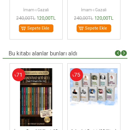
İmam-ı Gazali
İmam-ı Gazali
240
,00
TL
120
,00
TL
240
,00
TL
120
,00
TL
Sepete Ekle
Sepete Ekle
Bu kitabı alanlar bunları aldı
71
75
%
%