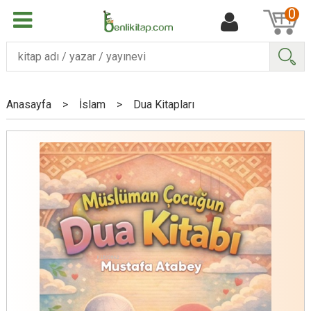
0
Ara
Anasayfa
>
İslam
>
Dua Kitapları