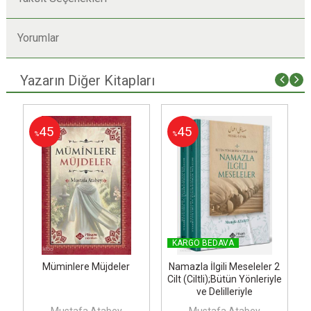
Yorumlar
Yazarın Diğer Kitapları
45
45
%
%
KARGO BEDAVA
Müminlere Müjdeler
Namazla İlgili Meseleler 2
Cilt (Ciltli);Bütün Yönleriyle
ve Delilleriyle