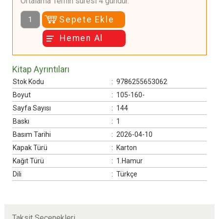
Ortalama Temin süresi 4 gündür.
Sepete Ekle
Hemen Al
Kitap Ayrıntıları
Stok Kodu
:
9786255653062
Boyut
:
105-160-
Sayfa Sayısı
:
144
Baskı
:
1
Basım Tarihi
:
2026-04-10
Kapak Türü
:
Karton
Kağıt Türü
:
1.Hamur
Dili
:
Türkçe
Taksit Seçenekleri