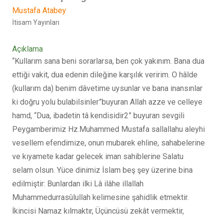
Mustafa Atabey
İtisam Yayınları
Açıklama
“Kullarım sana beni sorarlarsa, ben çok yakınım. Bana dua
ettiği vakit, dua edenin dileğine karşılık veririm. O hâlde
(kullarım da) benim dâvetime uysunlar ve bana inansınlar
ki doğru yolu bulabilsinler”buyuran Allah azze ve celleye
hamd, “Dua, ibadetin tâ kendisidir2” buyuran sevgili
Peygamberimiz Hz.Muhammed Mustafa sallallahu aleyhi
vesellem efendimize, onun mubarek ehline, sahabelerine
ve kıyamete kadar gelecek iman sahiblerine Salatu
selam olsun. Yüce dinimiz İslam beş şey üzerine bina
edilmiştir: Bunlardan ilki Lâ ilâhe illallah
Muhammedurrasûlullah kelimesine şahidlik etmektir.
İkincisi Namaz kılmaktır, Üçüncüsü zekât vermektir,