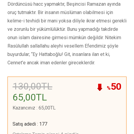
Dördüncüsü hacc yapmaktır, Beşincisi Ramazan ayında
oruç tutmaktır. Bir insanın müslüman olabilmesi için
kelime-i tevhidi bir mani yoksa diliyle ikrar etmesi gerekli
ve zorunlu bir yükümlülüktür. Bunu yapmadığı takdirde
onun islam dairesine girmesi mümkün değildir. Nitekim
Rasûlullah sallallahu aleyhi vesellem Efendimiz şöyle
buyurdular; “Ey Hattaboğlu! Git, insanlara ilan et ki,
Cennet'e ancak iman edenler gireceklerdir.
130
,00
TL
50
%
65
,00
TL
Kazancınız
:
65
,00
TL
Satış adedi
:
177