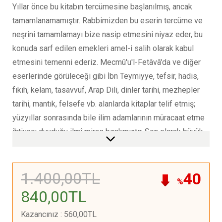
Yıllar önce bu kitabın tercümesine başlanılmış, ancak
tamamlanamamıştır. Rabbimizden bu eserin tercüme ve
neşrini tamamlamayı bize nasip etmesini niyaz eder, bu
konuda sarf edilen emekleri amel-i salih olarak kabul
etmesini temenni ederiz. Mecmû'u'l-Fetâvâ'da ve diğer
eserlerinde görüleceği gibi İbn Teymiyye, tefsir, hadis,
fıkıh, kelam, tasavvuf, Arap Dili, dinler tarihi, mezhepler
tarihi, mantık, felsefe vb. alanlarda kitaplar telif etmiş;
yüzyıllar sonrasında bile ilim adamlarının müracaat etme
ihtiyacı duyduğu ilmî miras bırakmıştır. Son olarak büyük
bir gayretle okuyucularla buluşturmaya çalıştığımız temel
eserler konusunda Rabbimizden sıhhat ve güç dileriz. Bu
nimetin şükrünü de yeni yeni eserler yayınlamakla
1.400
,00
TL
40
%
gerçekleştirmeyi ümit ederiz. Samimi tenkitlerini bizden
840
,00
TL
esirgemeyen ilim ehline ve okuyuculara şimdiden
Kazancınız
:
560
,00
TL
şükranlarımızı sunarız. Çaba bizden, başarı Allah'tandır…