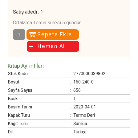
Başta da sonda da hamdımız O'nadır…
Satış adedi
:
1
Ortalama Temin süresi 5 gündür.
Sepete Ekle
Hemen Al
Kitap Ayrıntıları
Stok Kodu
:
2770000039802
Boyut
:
160-240-0
Sayfa Sayısı
:
656
Baskı
:
1
Basım Tarihi
:
2020-04-01
Kapak Türü
:
Termo Deri
Kağıt Türü
:
Şamua
Dili
:
Türkçe