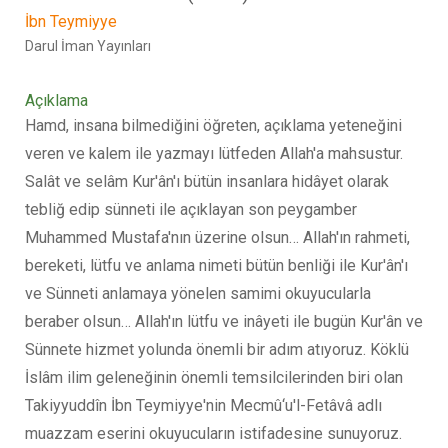
İbn Teymiyye
Darul İman Yayınları
Açıklama
Hamd, insana bilmediğini öğreten, açıklama yeteneğini
veren ve kalem ile yazmayı lütfeden Allah'a mahsustur.
Salât ve selâm Kur'ân'ı bütün insanlara hidâyet olarak
tebliğ edip sünneti ile açıklayan son peygamber
Muhammed Mustafa'nın üzerine olsun… Allah'ın rahmeti,
bereketi, lütfu ve anlama nimeti bütün benliği ile Kur'ân'ı
ve Sünneti anlamaya yönelen samimi okuyucularla
beraber olsun… Allah'ın lütfu ve inâyeti ile bugün Kur'ân ve
Sünnete hizmet yolunda önemli bir adım atıyoruz. Köklü
İslâm ilim geleneğinin önemli temsilcilerinden biri olan
Takiyyuddîn İbn Teymiyye'nin Mecmû‘u'l-Fetâvâ adlı
muazzam eserini okuyucuların istifadesine sunuyoruz.