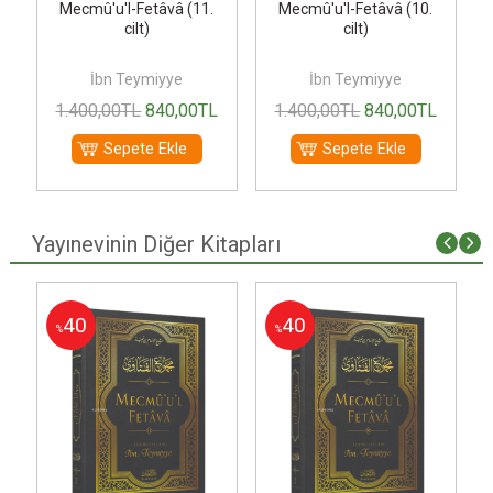
Mecmû'u'l-Fetâvâ (11.
Mecmû'u'l-Fetâvâ (10.
cilt)
cilt)
İbn Teymiyye
İbn Teymiyye
1.400
,00
TL
840
,00
TL
1.400
,00
TL
840
,00
TL
Sepete Ekle
Sepete Ekle
Yayınevinin Diğer Kitapları
40
40
%
%