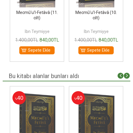
Mecmû'u'l-Fetâvâ (11.
Mecmû'u'l-Fetâvâ (10.
cilt)
cilt)
İbn Teymiyye
İbn Teymiyye
1.400
,00
TL
840
,00
TL
1.400
,00
TL
840
,00
TL
Sepete Ekle
Sepete Ekle
Bu kitabı alanlar bunları aldı
40
40
%
%