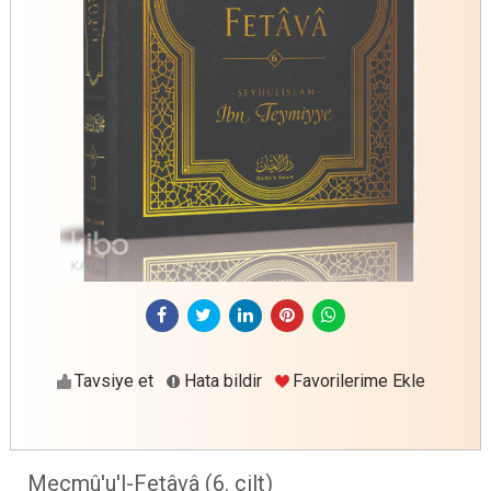
Tavsiye et
Hata bildir
Favorilerime Ekle
Mecmû'u'l-Fetâvâ (6. cilt)