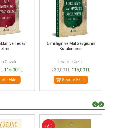
ıkları ve Tedavi
Cimriliğin ve Mal Sevgisinin
Kalbin Ha
olları
Kötülenmesi
-ı Gazali
İmam-ı Gazali
İ
TL
115
,00
TL
230
,00
TL
115
,00
TL
220
pete Ekle
Sepete Ekle
20
30
%
%