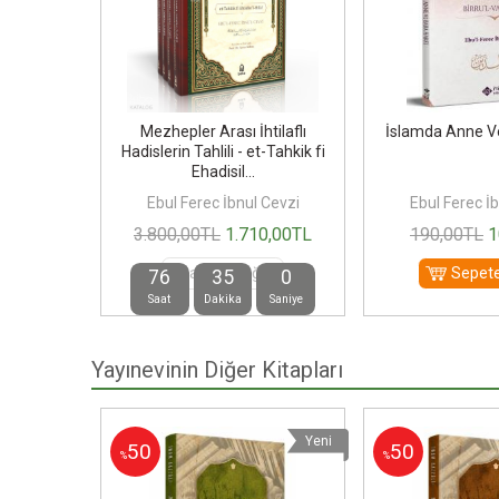
Giriş
Mezhepler Arası İhtilaflı
İslamda Anne V
Hadislerin Tahlili - et-Tahkik fi
Ehadisil...
 Cevzi
Ebul Ferec İbnul Cevzi
Ebul Ferec İ
00
TL
3.800
,00
TL
1.710
,00
TL
190
,00
TL
1
Satışta değil
Sepete
76
34
59
Saat
Dakika
Saniye
Yayınevinin Diğer Kitapları
Yeni
Yeni
50
50
%
%