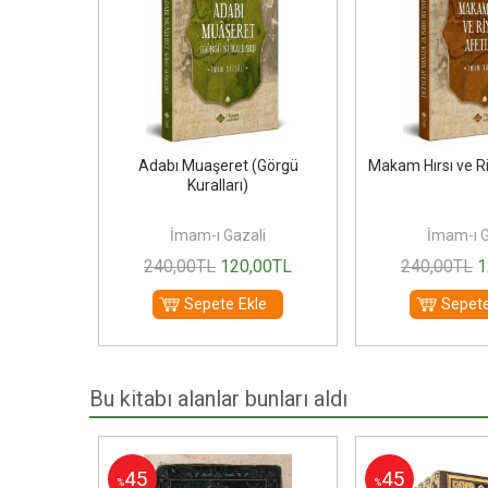
si
Adabı Muaşeret (Görgü
Makam Hırsı ve Ri
Kuralları)
li
İmam-ı Gazali
İmam-ı G
00
TL
240
,00
TL
120
,00
TL
240
,00
TL
1
le
Sepete Ekle
Sepete
Bu kitabı alanlar bunları aldı
45
45
%
%