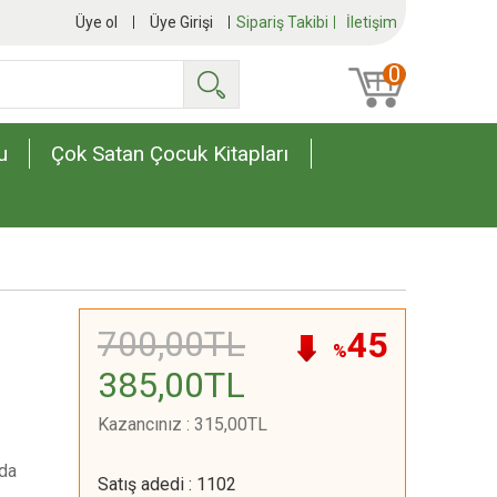
Üye ol
Üye Girişi
Sipariş Takibi
İletişim
0
Ara
u
Çok Satan Çocuk Kitapları
700
,00
TL
45
%
385
,00
TL
Kazancınız
:
315
,00
TL
 da
Satış adedi
:
1102