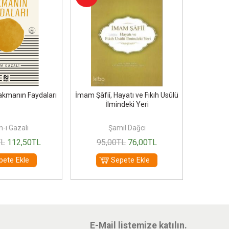
kmanın Faydaları
İmam Şâfiî, Hayatı ve Fıkıh Usûlü
Fatihatü'l
İlmindeki Yeri
(Te
-ı Gazali
Şamil Dağcı
İ
TL
112
,50
TL
95
,00
TL
76
,00
TL
900
pete Ekle
Sepete Ekle
E-Mail listemize katılın.