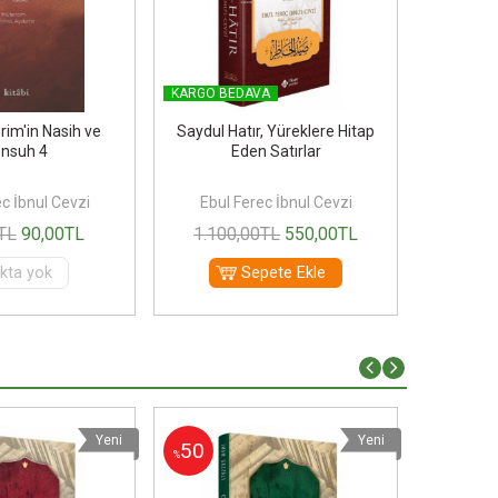
KARGO BEDAVA
KARGO B
rim'in Nasih ve
Saydul Hatır, Yüreklere Hitap
El Hadai
nsuh 4
Eden Satırlar
Bahçel
c İbnul Cevzi
Ebul Ferec İbnul Cevzi
Ebul 
TL
90
,00
TL
1.100
,00
TL
550
,00
TL
2.000
kta yok
Sepete Ekle
Yeni
Yeni
50
50
%
%