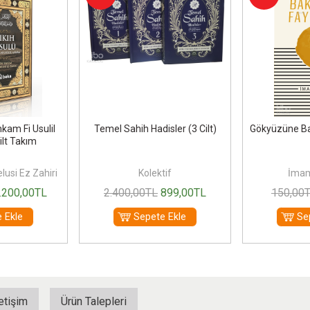
hkam Fi Usulil
Temel Sahih Hadisler (3 Cilt)
Gökyüzüne Ba
ilt Takım
lusi Ez Zahiri
Kolektif
İmam
.200
,00
TL
2.400
,00
TL
899
,00
TL
150
,00
 Ekle
Sepete Ekle
Se
letişim
Ürün Talepleri