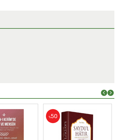
50
50
%
%