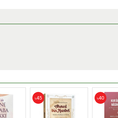
45
40
%
%