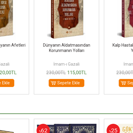
yanın Afetleri
Dünyanın Aldatmasından
Kalp Hastal
Korunmanın Yolları
Y
azali
İmam-ı Gazali
İmam
20
,00
TL
230
,00
TL
115
,00
TL
230
,00
 Ekle
Sepete Ekle
Se
62
25
%
%