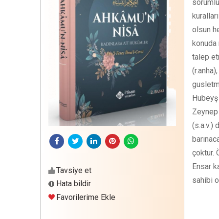
sorumlul
kurallar
olsun he
konuda 
talep e
(r.anha
gusletm
Hubeyş (
Zeynep 
(s.a.v.)
barınaca
çoktur. 
Ensar ka
Tavsiye et
sahibi o
Hata bildir
Favorilerime Ekle