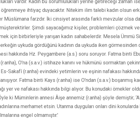
ukları vardır. Kadın bu sorumlulukları yerine getireceği zaman is
ı öğrenmeye ihtiyaç duyacaktır. Nitekim ilim talebi kadın olsun er
r Müslümana farzdır. İki cinsiyet arasında farklı mevzular olsa d
müşterektirler. Şimdi sayacağımız kişiler, problemleri çözmek ve
tmek için birbirleriyle yarışan kadın sahabelerdir. Mesela Ümmü 
), erkeğin uykuda gördüğünü kadının da uykuda iken görmesinden 
esi hakkında Hz. Peygambere (a.s.) soru soruyor. Fatma binti Eb
r.anha), O'na (s.a.v.) istihaze kanını ve hükmünü sormaktan çekin
Es-Sakafî (r.anha) evindeki yetimlerin ve eşinin nafakası hakkınd
 danışıyor. Fatma binti Kays (r.anha) ise O'ndan (s.a.v.) boşanmış ka
ğı yer ve nafakası hakkında bilgi alıyor. Bu konudaki örnekler ol
Öyle ki Müminlerin annesi Âişe annemiz (r.anha) şöyle demiştir; ‘A
dınlarına merhamet etsin. Utanma duyguları onları dini konularda 
lmalarına engel olmamıştır.'