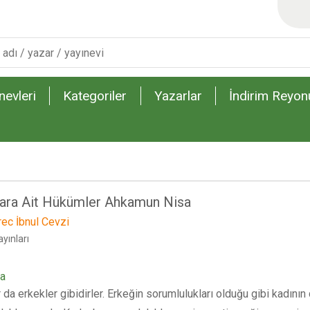
nevleri
Kategoriler
Yazarlar
İndirim Reyon
lara Ait Hükümler Ahkamun Nisa
rec İbnul Cevzi
yınları
ma
 da erkekler gibidirler. Erkeğin sorumlulukları olduğu gibi kadının