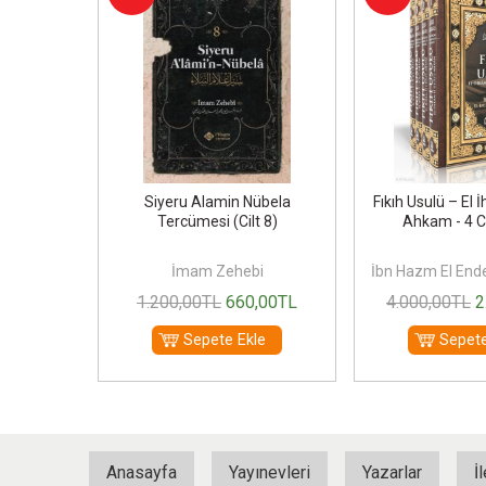
 Çağdaş
Siyeru Alamin Nübela
Fıkıh Usulü – El İ
 Metinleri
Tercümesi (Cilt 8)
Ahkam - 4 C
eleme
lşeker
İmam Zehebi
İbn Hazm El Ende
00
TL
1.200
,00
TL
660
,00
TL
4.000
,00
TL
2
le
Sepete Ekle
Sepete
Anasayfa
Yayınevleri
Yazarlar
İ