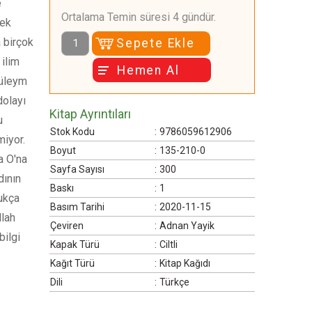
e
Ortalama Temin süresi 4 gündür.
kek
a birçok
Sepete Ekle
 ilim
Hemen Al
Süleym
dolayı
Kitap Ayrıntıları
u
Stok Kodu
:
9786059612906
miyor.
Boyut
:
135-210-0
a O'na
Sayfa Sayısı
:
300
dının
Baskı
:
1
dukça
Basım Tarihi
:
2020-11-15
llah
Çeviren
:
Adnan Yayik
bilgi
Kapak Türü
:
Ciltli
Kağıt Türü
:
Kitap Kağıdı
Dili
:
Türkçe