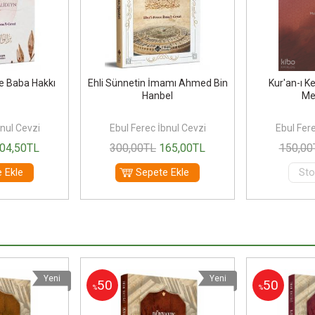
e Baba Hakkı
Ehli Sünnetin İmamı Ahmed Bin
Kur'an-ı Ke
Hanbel
Me
bnul Cevzi
Ebul Ferec İbnul Cevzi
Ebul Fere
04
,50
TL
300
,00
TL
165
,00
TL
150
,00
 Ekle
Sepete Ekle
Sto
Yeni
Yeni
50
50
%
%