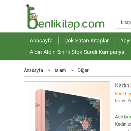
Anasayfa
Çok Satan Kitaplar
Yayı
Aldın Aldın Sınırlı Stok Süreli Kampanya
Anasayfa
>
İslam
>
Diğer
Kadın
Ebul Fe
İtisam Ya
Açıkla
Kadınlar