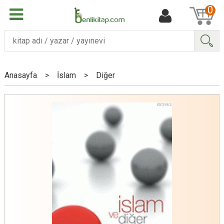
0
Ara
Anasayfa
>
İslam
>
Diğer