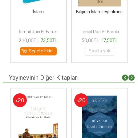
u
İslam
Bilginin İslamileştirilmesi
İsmail Raci El-Faruki
İsmail Raci El-Faruki
210
,00
TL
73
,50
TL
50
,00
TL
17
,50
TL
Sepete Ekle
Stokta yok
Yayınevinin Diğer Kitapları
20
20
%
%