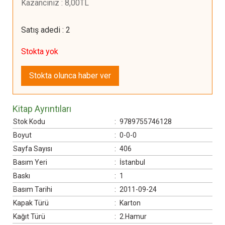
Kazancınız
:
8
,00
TL
Satış adedi
:
2
Stokta yok
Stokta olunca haber ver
Kitap Ayrıntıları
Stok Kodu
:
9789755746128
Boyut
:
0-0-0
Sayfa Sayısı
:
406
Basım Yeri
:
İstanbul
Baskı
:
1
Basım Tarihi
:
2011-09-24
Kapak Türü
:
Karton
Kağıt Türü
:
2.Hamur