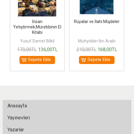
İnsan
Rüyalar ve İlahi Müjdeler
Yetiştirmek;Mürebbinin El
Kitabı
Yusuf Samet Bilkil
Muhyiddin İbn Arabi
170
,00
TL
136
,00
TL
210
,00
TL
168
,00
TL
Sepete Ekle
Sepete Ekle
Anasayfa
Yayınevleri
Yazarlar