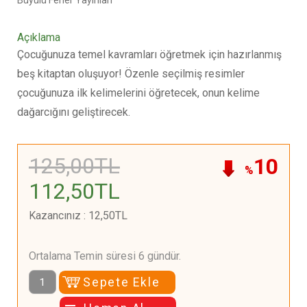
Büyülü Fener Yayınları
Açıklama
Çocuğunuza temel kavramları öğretmek için hazırlanmış
beş kitaptan oluşuyor! Özenle seçilmiş resimler
çocuğunuza ilk kelimelerini öğretecek, onun kelime
dağarcığını geliştirecek.
125
,00
TL
10
%
112
,50
TL
Kazancınız
:
12
,50
TL
Ortalama Temin süresi 6 gündür.
Sepete Ekle