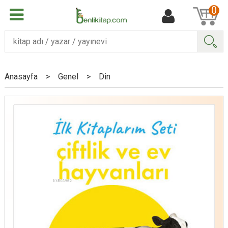
0
Ara
Anasayfa
>
Genel
>
Din