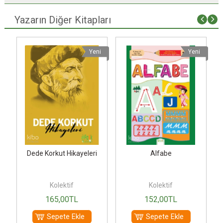
Yazarın Diğer Kitapları
i
Yeni
Yeni
Dede Korkut Hikayeleri
Alfabe
Kolektif
Kolektif
165
,00
TL
152
,00
TL
Sepete Ekle
Sepete Ekle