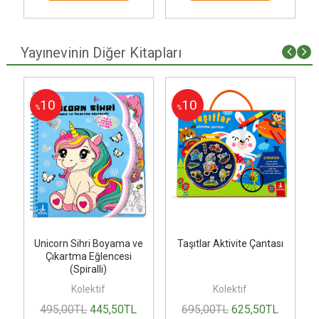
Yayınevinin Diğer Kitapları
10
10
%
%
e
Unicorn Sihri Boyama ve
Taşıtlar Aktivite Çantası
Çıkartma Eğlencesi
(Spiralli)
Kolektif
Kolektif
495
,00
TL
445
,50
TL
695
,00
TL
625
,50
TL