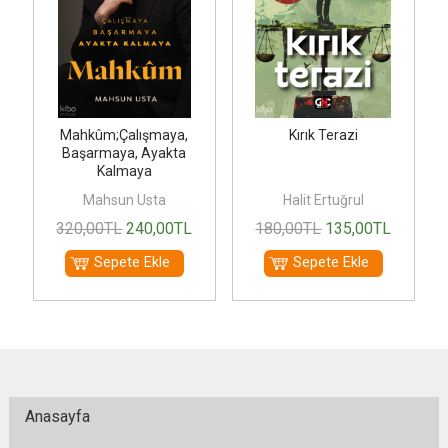
Mahkûm;Çalışmaya,
Kırık Terazi
Başarmaya, Ayakta
Kalmaya
Mahsun Usta
Halit Ertuğrul
320
,00
TL
240
,00
TL
180
,00
TL
135
,00
TL
Sepete Ekle
Sepete Ekle
Anasayfa