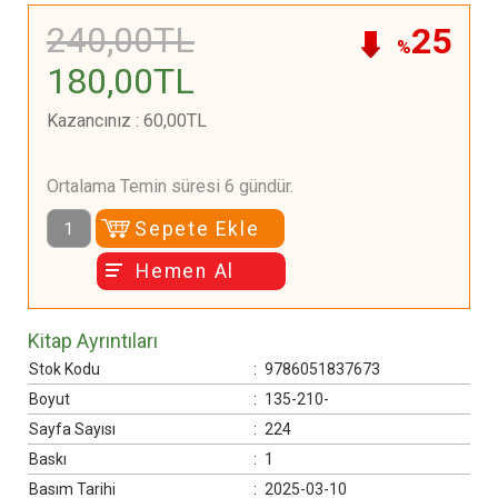
240
,00
TL
25
%
180
,00
TL
Kazancınız
:
60
,00
TL
Ortalama Temin süresi 6 gündür.
Sepete Ekle
Hemen Al
Kitap Ayrıntıları
Stok Kodu
:
9786051837673
Boyut
:
135-210-
Sayfa Sayısı
:
224
Baskı
:
1
Basım Tarihi
:
2025-03-10