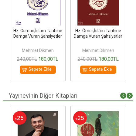
Hz. Osman;İslam Tarihine
Hz. Ömer;İslâm Tarihine
r
Damga Vuran Şahsiyetler
Damga Vuran Şahsiyetler
Mehmet Dikmen
Mehmet Dikmen
240
,00
TL
180
,00
TL
240
,00
TL
180
,00
TL
Sepete Ekle
Sepete Ekle
Yayınevinin Diğer Kitapları
25
25
%
%