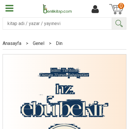
0
Ara
Anasayfa
>
Genel
>
Din