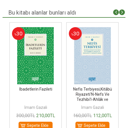
Bu kitabı alanlar bunları aldı
30
30
%
%
r
İbadetlerin Fazileti
Nefis Terbiyesi;Kitâbü
Riyazeti'N-Nefs Ve
Tezhibi'l-Ahlâk ve
Muâleceti...
İmam Gazali
İmam Gazali
300
,00
TL
210
,00
TL
160
,00
TL
112
,00
TL
Sepete Ekle
Sepete Ekle