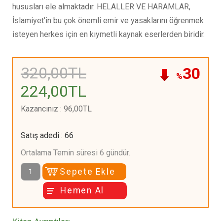
hususları ele almaktadır. HELALLER VE HARAMLAR,
İslamiyet'in bu çok önemli emir ve yasaklarını öğrenmek
isteyen herkes için en kıymetli kaynak eserlerden biridir.
320
,00
TL
30
%
224
,00
TL
Kazancınız
:
96
,00
TL
Satış adedi
:
66
Ortalama Temin süresi 6 gündür.
Sepete Ekle
Hemen Al