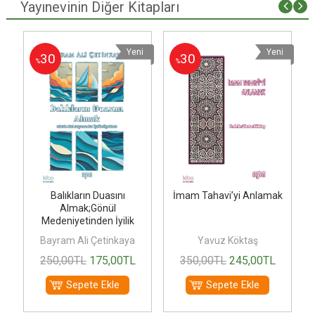
Yayınevinin Diğer Kitapları
i
Yeni
Yeni
30
30
%
%
Balıkların Duasını
İmam Tahavi’yi Anlamak
k
Almak;Gönül
Medeniyetinden İyilik
Öyküleri
Bayram Ali Çetinkaya
Yavuz Köktaş
250
,00
TL
175
,00
TL
350
,00
TL
245
,00
TL
Sepete Ekle
Sepete Ekle