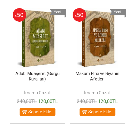
i
Yeni
Yeni
50
50
%
%
Adabı Muaşeret (Görgü
Makam Hırsı ve Riyanın
Kuralları)
Afetleri
İmam-ı Gazali
İmam-ı Gazali
240
,00
TL
120
,00
TL
240
,00
TL
120
,00
TL
Sepete Ekle
Sepete Ekle