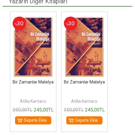
Yazarın Diğer Kitapları
30
30
%
%
ya
Bir Zamanlar Malatya
Bir Zamanlar Malatya
Atilla Kantarcı
Atilla Kantarcı
L
350
,00
TL
245
,00
TL
350
,00
TL
245
,00
TL
Sepete Ekle
Sepete Ekle