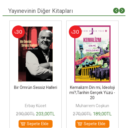
Yayınevinin Diğer Kitapları
30
30
%
%
Bir Ömrün Sessiz Halleri
Kemalizm Din mi, İdeoloji
C
r
mi?;Tarihin Gerçek Yüzü -
20
Erbay Kücet
Muharrem Coşkun
290
,00
TL
203
,00
TL
270
,00
TL
189
,00
TL
Sepete Ekle
Sepete Ekle