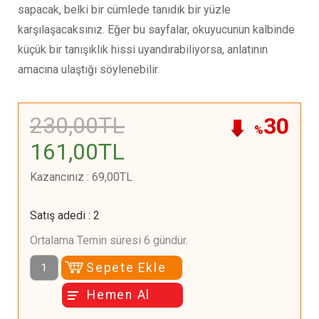
sapacak, belki bir cümlede tanıdık bir yüzle
karşılaşacaksınız. Eğer bu sayfalar, okuyucunun kalbinde
küçük bir tanışıklık hissi uyandırabiliyorsa, anlatının
amacına ulaştığı söylenebilir.
230
,00
TL
30
%
161
,00
TL
Kazancınız
:
69
,00
TL
Satış adedi
:
2
Ortalama Temin süresi 6 gündür.
Sepete Ekle
Hemen Al