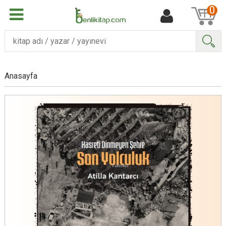
0
Ara
Anasayfa