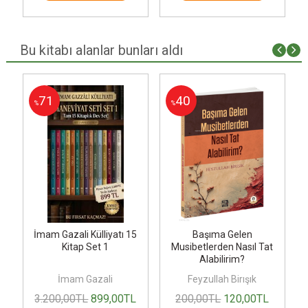
Bu kitabı alanlar bunları aldı
71
40
%
%
İmam Gazali Külliyatı 15
Başıma Gelen
Kitap Set 1
Musibetlerden Nasıl Tat
Alabilirim?
İmam Gazali
Feyzullah Birışık
3.200
,00
TL
899
,00
TL
200
,00
TL
120
,00
TL