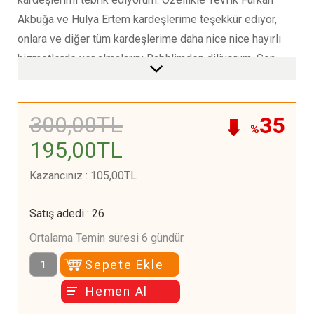
Akbuğa ve Hülya Ertem kardeşlerime teşekkür ediyor,
onlara ve diğer tüm kardeşlerime daha nice nice hayırlı
hizmetlerde yer almalarını Rabb'imden diliyorum. Son
sözüm bir dua olsun: Mevlâ yüreği o bereketli topraklar
için atan tüm kardeşlerimize en yakın zamanda oralara
gitmeyi nasip eylesin. Gidenlere tekrarını, bütün
300
,00
TL
35
%
gitmişlere de oraların ruhunu korumayı kolaylaştırsın.
195
,00
TL
Muhammed Emin Yıldırım Karton Kapak
Kazancınız
:
105
,00
TL
Satış adedi
:
26
Ortalama Temin süresi 6 gündür.
Sepete Ekle
Hemen Al