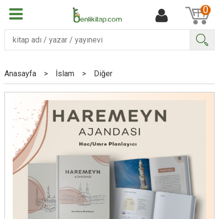
0
Ara
Anasayfa
>
İslam
>
Diğer