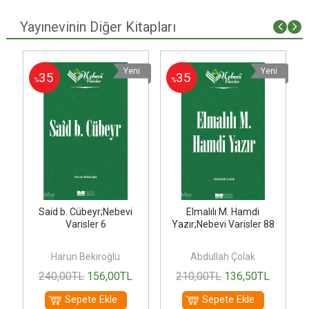
Yayınevinin Diğer Kitapları
i
Yeni
Yeni
35
35
%
%
Said b. Cübeyr;Nebevi
Elmalılı M. Hamdi
Varisler 6
Yazır;Nebevi Varisler 88
Harun Bekiroğlu
Abdullah Çolak
240
,00
TL
156
,00
TL
210
,00
TL
136
,50
TL
Sepete Ekle
Sepete Ekle