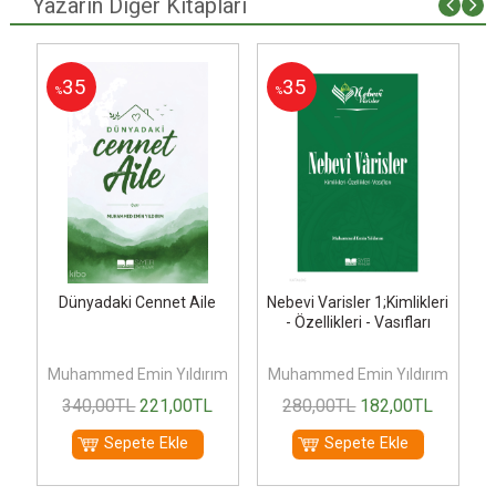
Yazarın Diğer Kitapları
35
35
%
%
Dünyadaki Cennet Aile
Nebevi Varisler 1;Kimlikleri
- Özellikleri - Vasıfları
m
Muhammed Emin Yıldırım
Muhammed Emin Yıldırım
340
,00
TL
221
,00
TL
280
,00
TL
182
,00
TL
Sepete Ekle
Sepete Ekle