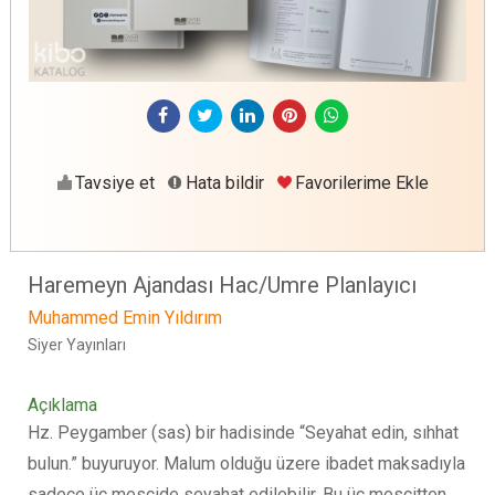
Tavsiye et
Hata bildir
Favorilerime Ekle
Haremeyn Ajandası Hac/Umre Planlayıcı
Muhammed Emin Yıldırım
Siyer Yayınları
Açıklama
Hz. Peygamber (sas) bir hadisinde “Seyahat edin, sıhhat
bulun.” buyuruyor. Malum olduğu üzere ibadet maksadıyla
sadece üç mescide seyahat edilebilir. Bu üç mescitten