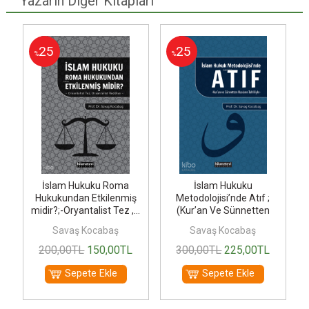
Yazarın Diğer Kitapları
25
25
%
%
İslam Hukuku Roma
İslam Hukuku
Hukukundan Etkilenmiş
Metodolojisi’nde Atıf ;
midir?;-Oryantalist Tez ,...
(Kur’an Ve Sünnetten
Nasların...
Savaş Kocabaş
Savaş Kocabaş
200
,00
TL
150
,00
TL
300
,00
TL
225
,00
TL
Sepete Ekle
Sepete Ekle