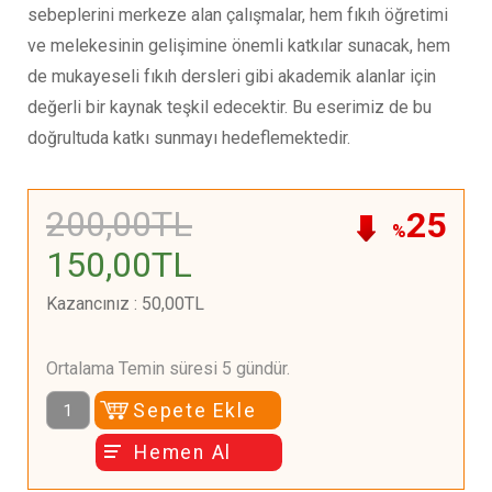
sebeplerini merkeze alan çalışmalar, hem fıkıh öğretimi
ve melekesinin gelişimine önemli katkılar sunacak, hem
de mukayeseli fıkıh dersleri gibi akademik alanlar için
değerli bir kaynak teşkil edecektir. Bu eserimiz de bu
doğrultuda katkı sunmayı hedeflemektedir.
200
,00
TL
25
%
150
,00
TL
Kazancınız
:
50
,00
TL
Ortalama Temin süresi 5 gündür.
Sepete Ekle
Hemen Al