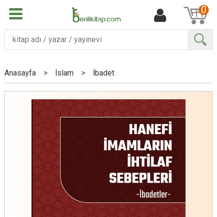
0
Ara
Anasayfa
>
İslam
>
İbadet