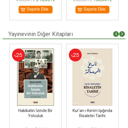
Sepete Ekle
Sepete Ekle
Yayınevinin Diğer Kitapları
25
25
%
%
i
Hakikatin İzinde Bir
Kur'an-ı Kerim Işığında
Yolculuk
Risaletin Tarihi