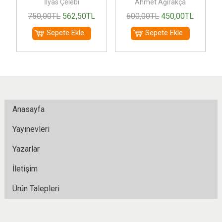
İlyas Çelebi
Ahmet Ağırakça
750
,00
TL
562
,50
TL
600
,00
TL
450
,00
TL
Sepete Ekle
Sepete Ekle
Anasayfa
Yayınevleri
Yazarlar
İletişim
Ürün Talepleri