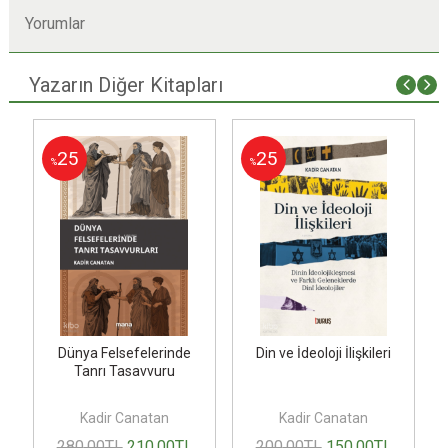
Yorumlar
Yazarın Diğer Kitapları
25
25
%
%
Dünya Felsefelerinde
Din ve İdeoloji İlişkileri
Tanrı Tasavvuru
Kadir Canatan
Kadir Canatan
280
,00
TL
210
,00
TL
200
,00
TL
150
,00
TL