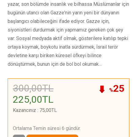
yazar, son bölümde insanlık ve bilhassa Müslümanlar için
bugünün utancı olan Gazze'nin yarın yeni bir dünyanın
başlangıcı olabileceğini ifade ediyor. Gazze için,
siyonistleri durdurmak için yapmamız gereken çok şey
var: Sosyal medyada aktif olmak, gösterilere katılıp tepki
ortaya koymak, boykotu inatla sürdürmek, İsrail terör
devletine karşı biriken küresel öfkeyi bilince
dönüştürmek, bunun için de bol bol okumak…
300
,00
TL
25
%
225
,00
TL
Kazancınız
:
75
,00
TL
Ortalama Temin süresi 6 gündür.