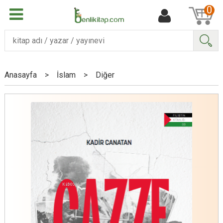
0
Ara
Anasayfa
>
İslam
>
Diğer