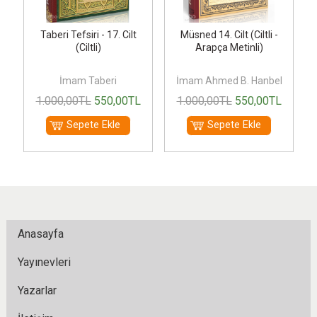
Taberi Tefsiri - 17. Cilt
Müsned 14. Cilt (Ciltli -
(Ciltli)
Arapça Metinli)
İmam Taberi
İmam Ahmed B. Hanbel
1.000
,00
TL
550
,00
TL
1.000
,00
TL
550
,00
TL
Sepete Ekle
Sepete Ekle
Anasayfa
Yayınevleri
Yazarlar