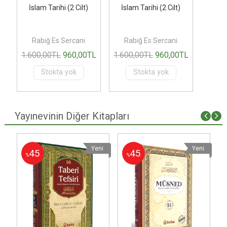
İslam Tarihi (2 Cilt)
İslam Tarihi (2 Cilt)
Rabığ Es Sercani
Rabığ Es Sercani
L
1.600
,00
TL
960
,00
TL
1.600
,00
TL
960
,00
TL
Stokta yok
Stokta yok
Yayınevinin Diğer Kitapları
i
Yeni
Yeni
45
45
%
%