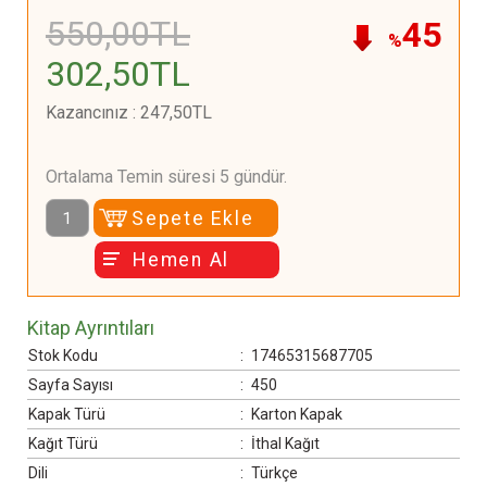
550
,00
TL
45
%
302
,50
TL
Kazancınız
:
247
,50
TL
Ortalama Temin süresi 5 gündür.
Sepete Ekle
Hemen Al
Kitap Ayrıntıları
Stok Kodu
:
17465315687705
Sayfa Sayısı
:
450
Kapak Türü
:
Karton Kapak
Kağıt Türü
:
İthal Kağıt
Dili
:
Türkçe