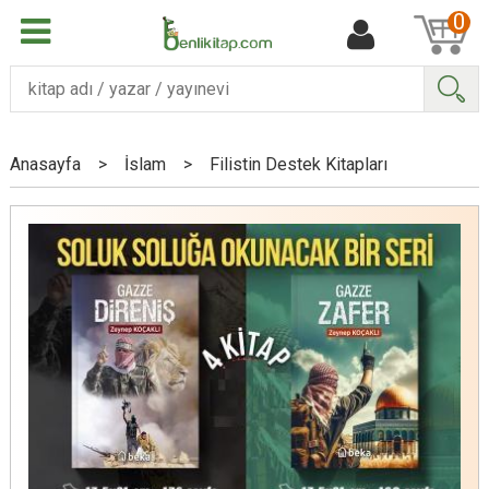
0
Ara
Anasayfa
>
İslam
>
Filistin Destek Kitapları