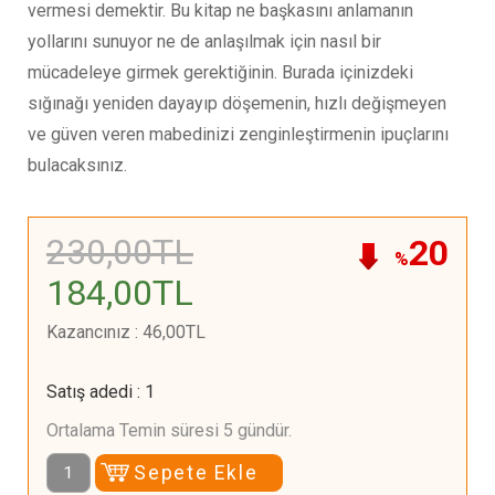
vermesi demektir. Bu kitap ne başkasını anlamanın
yollarını sunuyor ne de anlaşılmak için nasıl bir
mücadeleye girmek gerektiğinin. Burada içinizdeki
sığınağı yeniden dayayıp döşemenin, hızlı değişmeyen
ve güven veren mabedinizi zenginleştirmenin ipuçlarını
bulacaksınız.
230
,00
TL
20
%
184
,00
TL
Kazancınız
:
46
,00
TL
Satış adedi
:
1
Ortalama Temin süresi 5 gündür.
Sepete Ekle