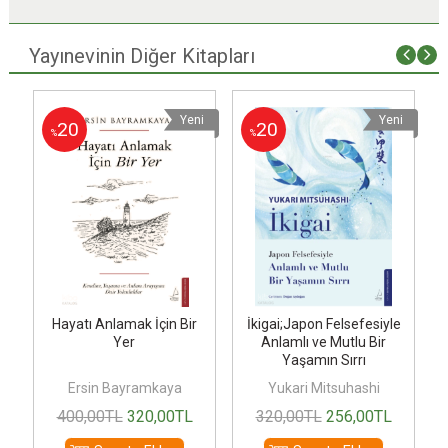
Yayınevinin Diğer Kitapları
i
Yeni
Yeni
20
20
%
%
Hayatı Anlamak İçin Bir
İkigai;Japon Felsefesiyle
Yer
Anlamlı ve Mutlu Bir
Yaşamın Sırrı
Ersin Bayramkaya
Yukari Mitsuhashi
400
,00
TL
320
,00
TL
320
,00
TL
256
,00
TL