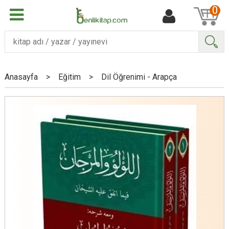
0
Ara
Anasayfa
>
Eğitim
>
Dil Öğrenimi - Arapça