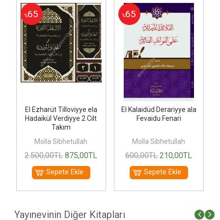
65
65
%
%
l
El Ezharüt Tilloviyye ela
El Kalaidüd Derariyye ala
Ş
Hadaikül Verdiyye 2 Cilt
Fevaidu Fenari
Takım
Molla Sibhetullah
Molla Sibhetullah
2.500
,00
TL
875
,00
TL
600
,00
TL
210
,00
TL
Sepete Ekle
Sepete Ekle
Yayınevinin Diğer Kitapları