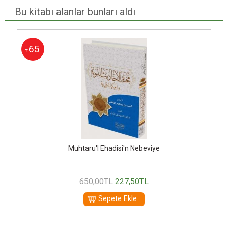
Bu kitabı alanlar bunları aldı
65
%
Muhtaru'l Ehadisi'n Nebeviye
650
,00
TL
227
,50
TL
Sepete Ekle