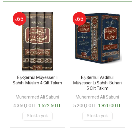
65
65
%
%
Eş-Şerhül Müyesser li
Eş Şerhül Vadihül
Sahihi Müslim 4 Cilt Takım
Müyesser Li Sahihi Buhari
5 Cilt Takım
Muhammed Ali Sabuni
Muhammed Ali Sabuni
4.350
,00
TL
1.522
,50
TL
5.200
,00
TL
1.820
,00
TL
Stokta yok
Stokta yok