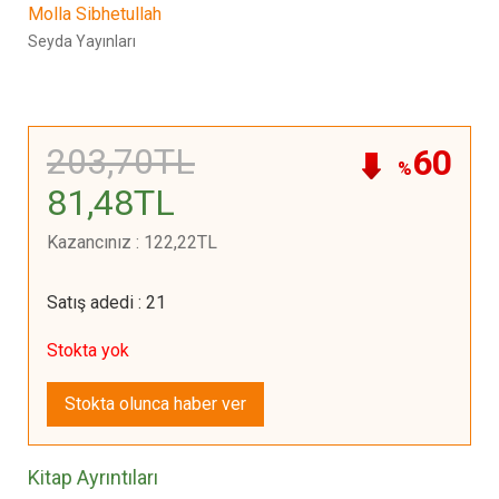
Molla Sibhetullah
Seyda Yayınları
203
,70
TL
60
%
81
,48
TL
Kazancınız
:
122
,22
TL
Satış adedi
:
21
Stokta yok
Stokta olunca haber ver
Kitap Ayrıntıları