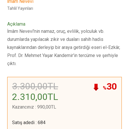
İmam Nevevi
Tahlil Yayınları
Açıklama
İmâm Nevevî'nin namaz, oruç, evlilik, yolculuk vb.
durumlarda yapılacak zikir ve duaları sahih hadis
kaynaklarından derleyip bir araya getirdiği eseri el-Ezkâr,
Prof. Dr. Mehmet Yaşar Kandemir'in tercüme ve şerhiyle
çıktı.
3.300
,00
TL
30
%
2.310
,00
TL
Kazancınız
:
990
,00
TL
Satış adedi
:
684