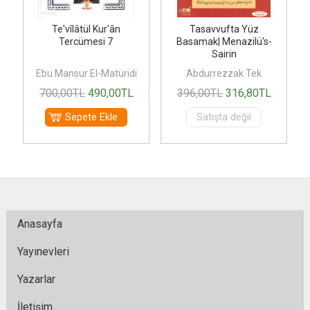
Te'vîlâtül Kur'ân
Tasavvufta Yüz
Tercümesi 7
Basamak| Menazilü's-
Sairin
Ebu Mansur El-Matüridi
Abdurrezzak Tek
L
700
,00
TL
490
,00
TL
396
,00
TL
316
,80
TL
Sepete Ekle
Satışta değil
Anasayfa
Yayınevleri
Yazarlar
İletişim