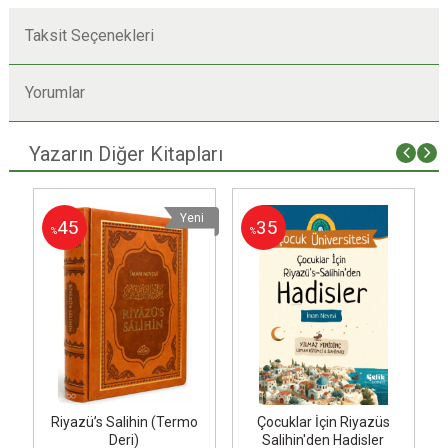
Taksit Seçenekleri
Yorumlar
Yazarın Diğer Kitapları
i
Yeni
45
35
%
%
Riyazü’s Salihin (Termo
Çocuklar İçin Riyazüs
Deri)
Salihin'den Hadisler