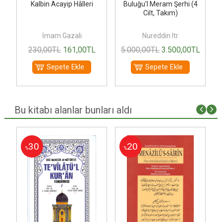
Kalbin Acayip Hâlleri
Buluğu'l Meram Şerhi (4
Cilt, Takım)
İmam Gazali
Nureddin Itr
230
,00
TL
161
,00
TL
5.000
,00
TL
3.500
,00
TL
Sepete Ekle
Sepete Ekle
Bu kitabı alanlar bunları aldı
30
20
%
%