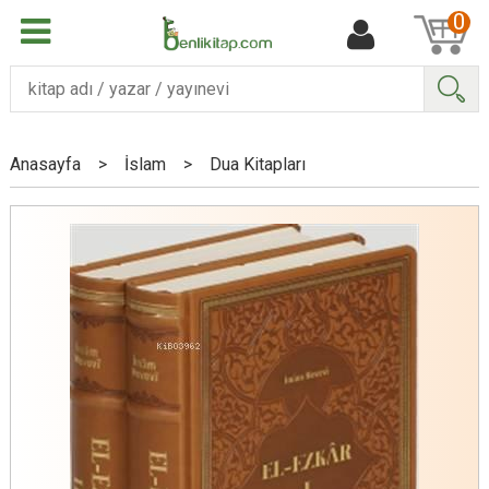
0
Ara
Anasayfa
>
İslam
>
Dua Kitapları