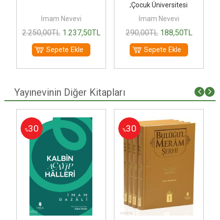
;Çocuk Üniversitesi
İmam Nevevi
İmam Nevevi
2.250
,00
TL
1.237
,50
TL
290
,00
TL
188
,50
TL
Sepete Ekle
Sepete Ekle
Yayınevinin Diğer Kitapları
30
30
%
%