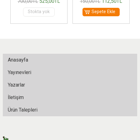
700
,00
TL
525
,00
TL
150
,00
TL
112
,50
TL
Stokta yok
Sepete Ekle
Anasayfa
Yayınevleri
Yazarlar
İletişim
Ürün Talepleri