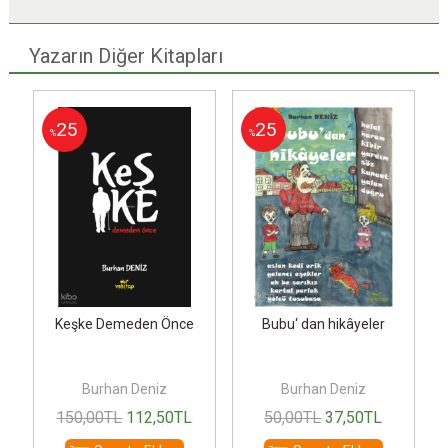
Yazarın Diğer Kitapları
25
25
%
%
Keşke Demeden Önce
Bubu‘ dan hikâyeler
Burhan Deniz
Burhan Deniz
150
,00
TL
112
,50
TL
50
,00
TL
37
,50
TL