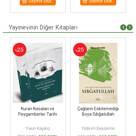
Sepete Ekle
Sepete Ekle
Yayınevinin Diğer Kitapları
25
25
%
%
Kuran Kıssaları ve
Çağların Eskitemediği
Peygamberler Tarihi
Boya Sıbğatullah
Yasin Kayıkçı
Yıldırım Beydemir