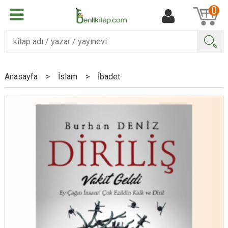
0
Ara
Anasayfa
>
İslam
>
İbadet