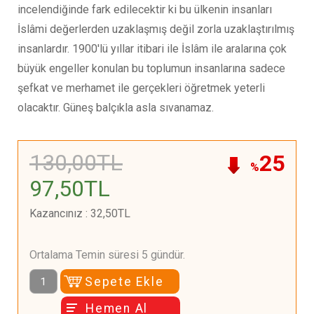
incelendiğinde fark edilecektir ki bu ülkenin insanları
İslâmi değerlerden uzaklaşmış değil zorla uzaklaştırılmış
insanlardır. 1900'lü yıllar itibari ile İslâm ile aralarına çok
büyük engeller konulan bu toplumun insanlarına sadece
şefkat ve merhamet ile gerçekleri öğretmek yeterli
olacaktır. Güneş balçıkla asla sıvanamaz.
130
,00
TL
25
%
97
,50
TL
Kazancınız
:
32
,50
TL
Ortalama Temin süresi 5 gündür.
Sepete Ekle
Hemen Al