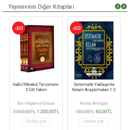
Yayınevinin Diğer Kitapları
60
60
%
%
Hallu'l Meakid Tercümesi-
Sistematik Yaklaşımla
3 Cilt Takım
Kelam Araştırmaları 1-2
İbn-i Hişam el-Ensari
Recep Ardoğan
3.000
,00
TL
1.200
,00
TL
150
,00
TL
60
,00
TL
Stokta yok
Stokta yok