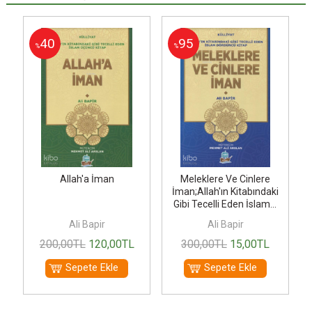
40
95
%
%
k
Allah'a İman
Meleklere Ve Cinlere
İman;Allah'ın Kitabındaki
Gibi Tecelli Eden İslam...
Ali Bapir
Ali Bapir
200
,00
TL
120
,00
TL
300
,00
TL
15
,00
TL
Sepete Ekle
Sepete Ekle