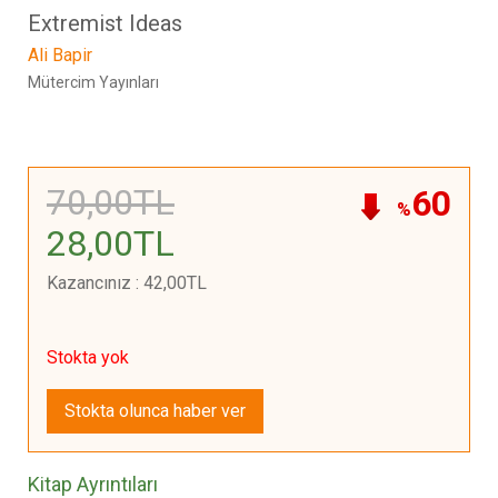
Extremist Ideas
Ali Bapir
Mütercim Yayınları
70
,00
TL
60
%
28
,00
TL
Kazancınız
:
42
,00
TL
Stokta yok
Stokta olunca haber ver
Kitap Ayrıntıları