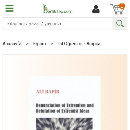
0
Ara
Anasayfa
>
Eğitim
>
Dil Öğrenimi - Arapça