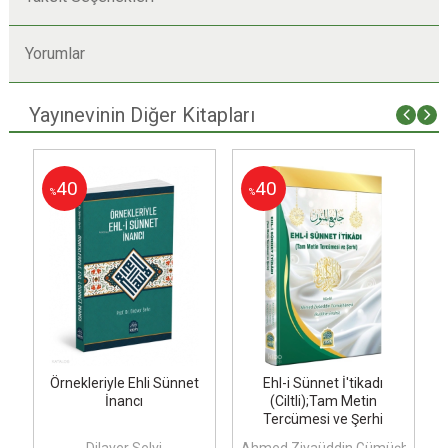
Yorumlar
Yayınevinin Diğer Kitapları
40
40
%
%
Örnekleriyle Ehli Sünnet
Ehl-i Sünnet İ'tikadı
İnancı
(Ciltli);Tam Metin
Tercümesi ve Şerhi