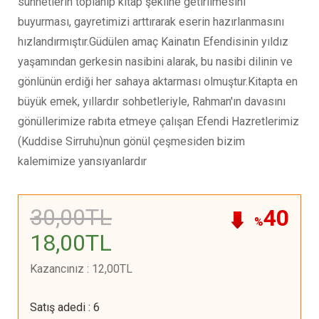
sünnetlerin toplanıp kitap şekline getirilmesini
buyurması, gayretimizi arttırarak eserin hazırlanmasını
hızlandırmıştır.Güdülen amaç Kainatın Efendisinin yıldız
yaşamından gerkesin nasibini alarak, bu nasibi dilinin ve
gönlünün erdiği her sahaya aktarması olmuştur.Kitapta en
büyük emek, yıllardır sohbetleriyle, Rahman'ın davasını
gönüllerimize rabıta etmeye çalışan Efendi Hazretlerimiz
(Kuddise Sirruhu)nun gönül çeşmesiden bizim
kalemimize yansıyanlardır
30
,00
TL
40
%
18
,00
TL
Kazancınız
:
12
,00
TL
Satış adedi
:
6