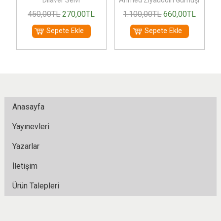
Dilaver Selvi
Ahmed Ziyaüddin Gümüşhanevi
A
450
,00
TL
270
,00
TL
1.100
,00
TL
660
,00
TL
Sepete Ekle
Sepete Ekle
Anasayfa
Yayınevleri
Yazarlar
İletişim
Ürün Talepleri