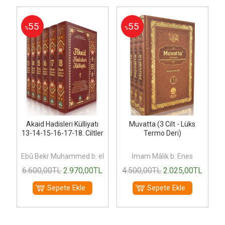
55
55
%
%
-
Akaid Hadisleri Külliyatı
Muvatta (3 Cilt - Lüks
13-14-15-16-17-18. Ciltler
Termo Deri)
el-Hüseyn
Ebû Bekr Muhammed b. el-Hüseyn
İmam Mâlik b. Enes
E
L
6.600
,00
TL
2.970
,00
TL
4.500
,00
TL
2.025
,00
TL
Sepete Ekle
Sepete Ekle