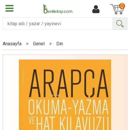
0
Ara
Anasayfa
>
Genel
>
Din