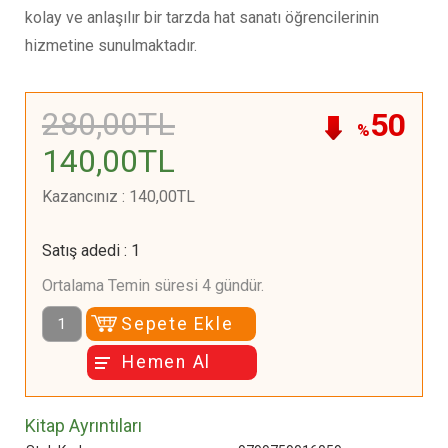
kolay ve anlaşılır bir tarzda hat sanatı öğrencilerinin
hizmetine sunulmaktadır.
280
,00
TL
50
%
140
,00
TL
Kazancınız
:
140
,00
TL
Satış adedi
:
1
Ortalama Temin süresi 4 gündür.
Sepete Ekle
Hemen Al
Kitap Ayrıntıları