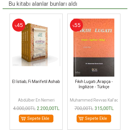
Bu kitabı alanlar bunları aldı
45
55
%
%
-
El İstiab; Fi Marifetil Ashab
Fıkıh Lugatı ;Arapça -
İngilizce - Türkçe
el-Hüseyn
Abdülber En Nemeri
Muhammed Revvas Kal'acı
L
4.000
,00
TL
2.200
,00
TL
700
,00
TL
315
,00
TL
Sepete Ekle
Sepete Ekle