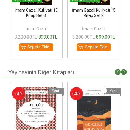
KARGO BEDAVA
KARGO BEDAVA
5
İmam Gazali Külliyatı 15
İmam Gazali Külliyatı 15
Kitap Set 3
Kitap Set 2
İmam Gazali
İmam Gazali
TL
3.200
,00
TL
899
,00
TL
3.200
,00
TL
899
,00
TL
Sepete Ekle
Sepete Ekle
Yayınevinin Diğer Kitapları
i
Yeni
Yeni
45
45
%
%