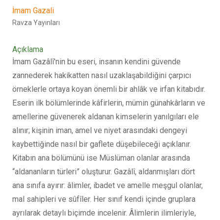
İmam Gazali
Ravza Yayınları
Açıklama
İmam Gazâlî'nin bu eseri, insanın kendini güvende
zannederek hakikatten nasıl uzaklaşabildiğini çarpıcı
örneklerle ortaya koyan önemli bir ahlâk ve irfan kitabıdır.
Eserin ilk bölümlerinde kâfirlerin, mümin günahkârların ve
amellerine güvenerek aldanan kimselerin yanılgıları ele
alınır; kişinin iman, amel ve niyet arasındaki dengeyi
kaybettiğinde nasıl bir gaflete düşebileceği açıklanır.
Kitabın ana bölümünü ise Müslüman olanlar arasında
“aldananların türleri” oluşturur. Gazâlî, aldanmışları dört
ana sınıfa ayırır: âlimler, ibadet ve amelle meşgul olanlar,
mal sahipleri ve sûfîler. Her sınıf kendi içinde gruplara
ayrılarak detaylı biçimde incelenir. Âlimlerin ilimleriyle,