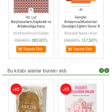
Hz. Lut
Gençler
Aleyhisselam;Sapkınlık ve
Anlayınca;Müslüman
İ
Ahlaksızlığa Karşı
Gençliğin Eğitim Serisi: 8
Mücadelesi ve...
Ali Muhammed Sallabi
Abdullah Nasıh Ulvan
700
,00
TL
385
,00
TL
250
,00
TL
137
,50
TL
Sepete Ekle
Sepete Ekle
Bu kitabı alanlar bunları aldı
45
45
%
%