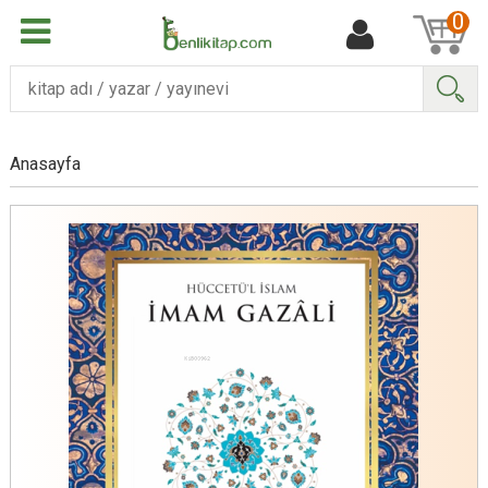
0
Ara
Anasayfa