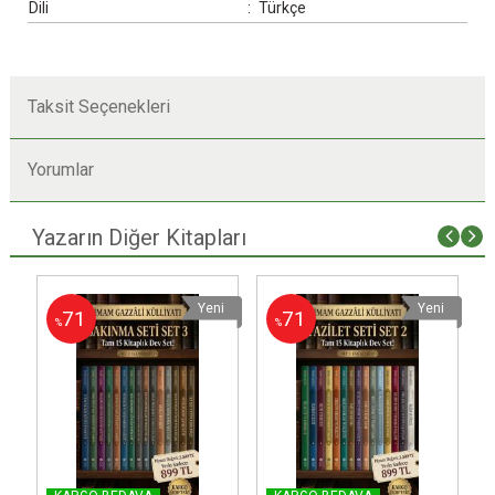
Dili
:
Türkçe
Taksit Seçenekleri
Yorumlar
Yazarın Diğer Kitapları
i
Yeni
Yeni
71
71
%
%