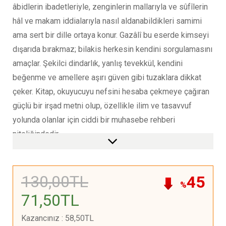
âbidlerin ibadetleriyle, zenginlerin mallarıyla ve sûfîlerin
hâl ve makam iddialarıyla nasıl aldanabildikleri samimi
ama sert bir dille ortaya konur. Gazâlî bu eserde kimseyi
dışarıda bırakmaz; bilakis herkesin kendini sorgulamasını
amaçlar. Şekilci dindarlık, yanlış tevekkül, kendini
beğenme ve amellere aşırı güven gibi tuzaklara dikkat
çeker. Kitap, okuyucuyu nefsini hesaba çekmeye çağıran
güçlü bir irşad metni olup, özellikle ilim ve tasavvuf
yolunda olanlar için ciddi bir muhasebe rehberi
niteliğindedir..
130
,00
TL
45
%
71
,50
TL
Kazancınız
:
58
,50
TL