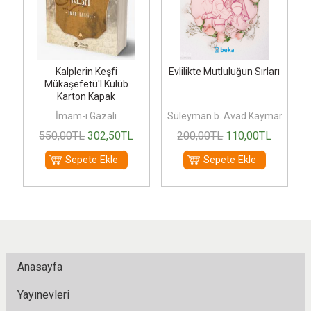
Kalplerin Keşfi
Evlilikte Mutluluğun Sırları
Mükaşefetü'l Kulüb
Karton Kapak
İmam-ı Gazali
Süleyman b. Avad Kayman
550
,00
TL
302
,50
TL
200
,00
TL
110
,00
TL
Sepete Ekle
Sepete Ekle
Anasayfa
Yayınevleri