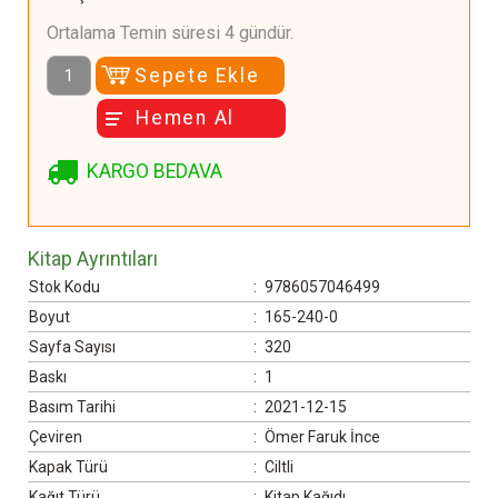
Ortalama Temin süresi 4 gündür.
Sepete Ekle
Hemen Al
KARGO BEDAVA
Kitap Ayrıntıları
Stok Kodu
:
9786057046499
Boyut
:
165-240-0
Sayfa Sayısı
:
320
Baskı
:
1
Basım Tarihi
:
2021-12-15
Çeviren
:
Ömer Faruk İnce
Kapak Türü
:
Ciltli
Kağıt Türü
:
Kitap Kağıdı