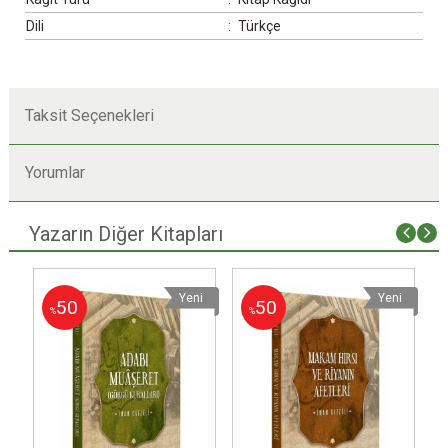
Dili
:
Türkçe
Taksit Seçenekleri
Yorumlar
Yazarın Diğer Kitapları
i
Yeni
Yeni
50
50
%
%