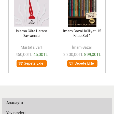
İslama Göre Haram
İmam Gazali Külliyatı 15
Davranışlar
Kitap Set 1
Mustafa Varlı
İmam Gazali
450
,00
TL
45
,00
TL
3.200
,00
TL
899
,00
TL
Sepete Ekle
Sepete Ekle
Anasayfa
Yayınevleri