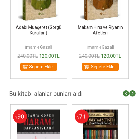
Adabı Muaşeret (Görgü
Makam Hırsı ve Riyanın
Kuralları)
Afetleri
İmam-ı Gazali
İmam-ı Gazali
240
,00
TL
120
,00
TL
240
,00
TL
120
,00
TL
Sepete Ekle
Sepete Ekle
Bu kitabı alanlar bunları aldı
90
71
%
%