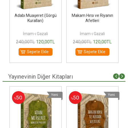
Adabı Muaşeret (Görgü
Makam Hırsı ve Riyanın
Kuralları)
Afetleri
İmam-ı Gazali
İmam-ı Gazali
240
,00
TL
120
,00
TL
240
,00
TL
120
,00
TL
Sepete Ekle
Sepete Ekle
Yayınevinin Diğer Kitapları
i
Yeni
Yeni
50
50
%
%