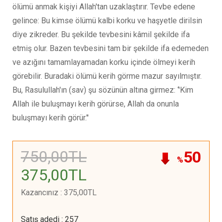
ölümü anmak kişiyi Allah'tan uzaklaştırır. Tevbe edene
gelince: Bu kimse ölümü kalbi korku ve haşyetle dirilsin
diye zikreder. Bu şekilde tevbesini kâmil şekilde ifa
etmiş olur. Bazen tevbesini tam bir şekilde ifa edemeden
ve azığını tamamlayamadan korku içinde ölmeyi kerih
görebilir. Buradaki ölümü kerih görme mazur sayılmıştır.
Bu, Rasulullah'ın (sav) şu sözünün altına girmez: ‘'Kim
Allah ile buluşmayı kerih görürse, Allah da onunla
buluşmayı kerih görür.''
750
,00
TL
50
%
375
,00
TL
Kazancınız
:
375
,00
TL
Satış adedi
:
257