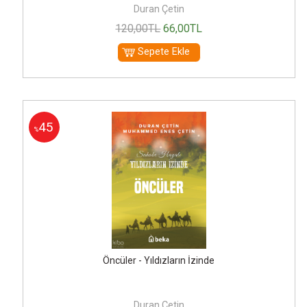
Duran Çetin
120
,00
TL
66
,00
TL
Sepete Ekle
45
%
Öncüler - Yıldızların İzinde
Duran Çetin