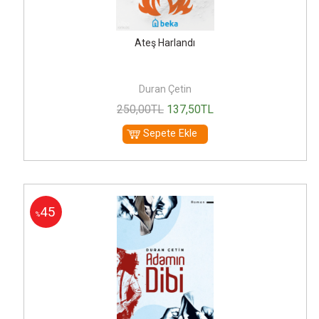
Ateş Harlandı
Duran Çetin
250
,00
TL
137
,50
TL
Sepete Ekle
45
%