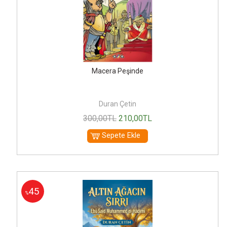
Macera Peşinde
Duran Çetin
300
,00
TL
210
,00
TL
Sepete Ekle
45
%