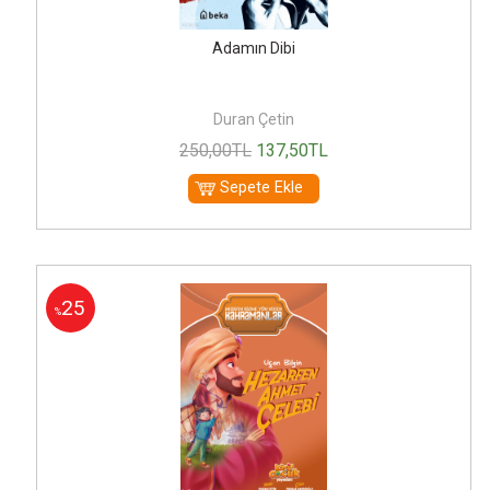
Adamın Dibi
Duran Çetin
250
,00
TL
137
,50
TL
Sepete Ekle
25
%