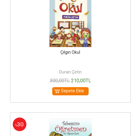
Çılgın Okul
Duran Çetin
300
,00
TL
210
,00
TL
Sepete Ekle
30
%