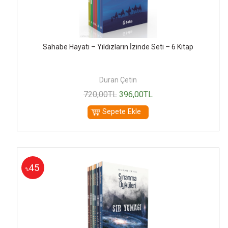
Sahabe Hayatı – Yıldızların İzinde Seti – 6 Kitap
Duran Çetin
720
,00
TL
396
,00
TL
Sepete Ekle
45
%