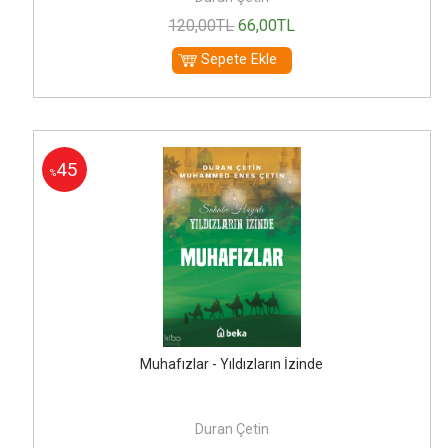
120
,00
TL
66
,00
TL
Sepete Ekle
45
%
Muhafızlar - Yıldızların İzinde
Duran Çetin