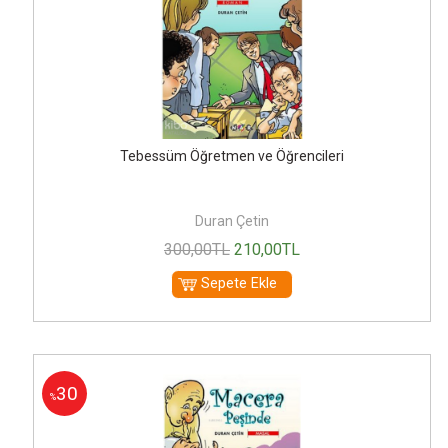
Tebessüm Öğretmen ve Öğrencileri
Duran Çetin
300
,00
TL
210
,00
TL
Sepete Ekle
30
%