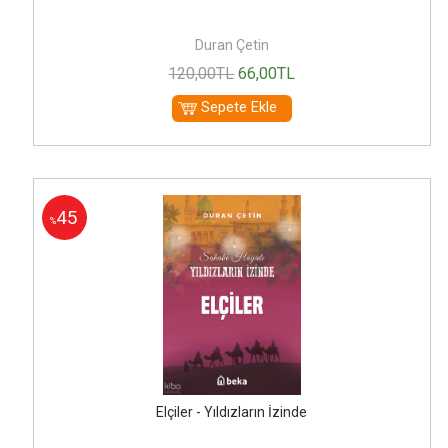
Duran Çetin
120
,00
TL
66
,00
TL
Sepete Ekle
45
%
Elçiler - Yıldızların İzinde