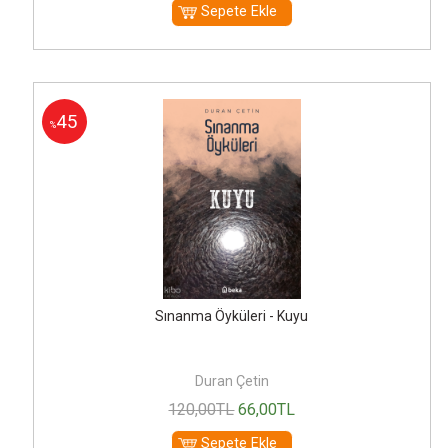
Sepete Ekle
45
%
Sınanma Öyküleri - Kuyu
Duran Çetin
120
,00
TL
66
,00
TL
Sepete Ekle