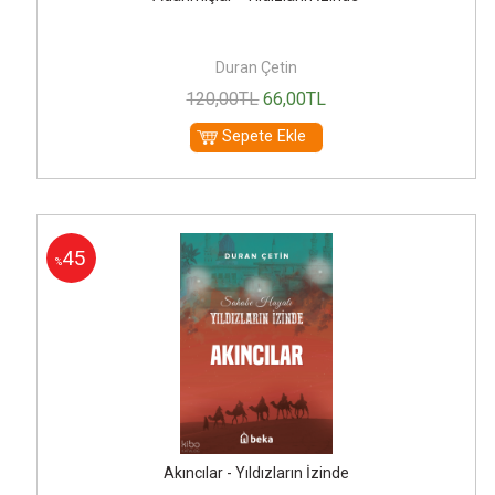
Duran Çetin
120
,00
TL
66
,00
TL
Sepete Ekle
45
%
Akıncılar - Yıldızların İzinde