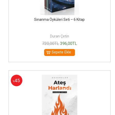
Sınanma Öyküleri Seti – 6 Kitap
Duran Çetin
720
,00
TL
396
,00
TL
Sepete Ekle
45
%