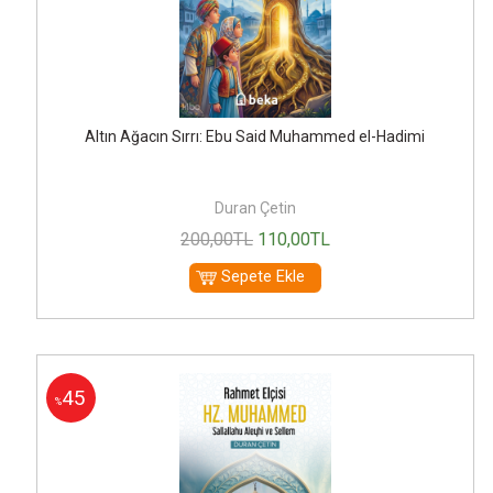
Altın Ağacın Sırrı: Ebu Said Muhammed el-Hadimi
Duran Çetin
200
,00
TL
110
,00
TL
Sepete Ekle
45
%