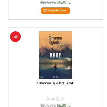
120
,00
TL
66
,00
TL
Sepete Ekle
45
%
Sınanma Öyküleri - Araf
Duran Çetin
120
,00
TL
66
,00
TL