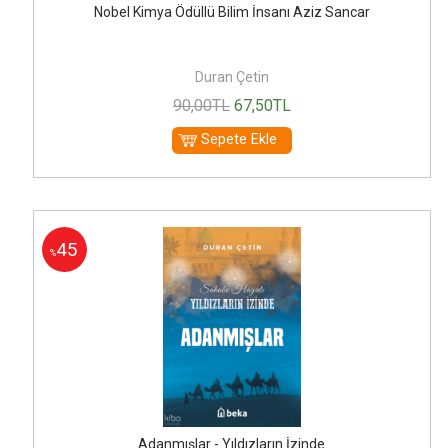
Nobel Kimya Ödüllü Bilim İnsanı Aziz Sancar
Duran Çetin
90
,00
TL
67
,50
TL
Sepete Ekle
45
%
Adanmışlar - Yıldızların İzinde