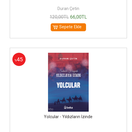
Duran Çetin
120
,00
TL
66
,00
TL
Sepete Ekle
45
%
Yolcular - Yıldızların İzinde