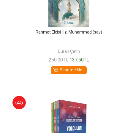
Rahmet Elçisi Hz. Muhammed (sav)
Duran Çetin
250
,00
TL
137
,50
TL
Sepete Ekle
45
%