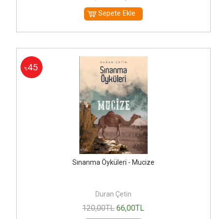
Sepete Ekle
45
%
Sınanma Öyküleri - Mucize
Duran Çetin
120
,00
TL
66
,00
TL